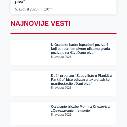
piva“
5. avgust 2026.
10:44
NAJNOVIJE VESTI
Iz Gradske bašte ispraćeni pozivari
koji besplatnim pivom ulicama grada
pozivaju na 41. „Dane piva“
5. avgust 2026.
Dečji program “Zabavilište u Plankiću
Parkiću” biće održan u toku gradske
manifestacije „Dani piva“
5. avgust 2026.
Otvaranje izložbe Momira Kneževića
„Osvežavanje memorije“
5. avgust 2026.