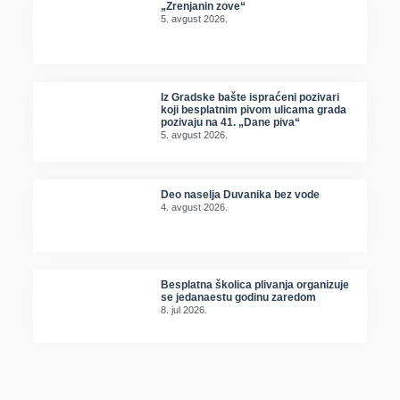
„Zrenjanin zove“
5. avgust 2026.
Iz Gradske bašte ispraćeni pozivari
koji besplatnim pivom ulicama grada
pozivaju na 41. „Dane piva“
5. avgust 2026.
Deo naselja Duvanika bez vode
4. avgust 2026.
Besplatna školica plivanja organizuje
se jedanaestu godinu zaredom
8. jul 2026.