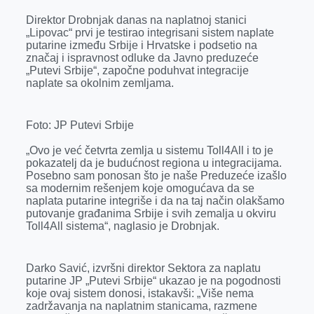
r
Direktor Drobnjak danas na naplatnoj stanici
„Lipovac“ prvi je testirao integrisani sistem naplate
putarine između Srbije i Hrvatske i podsetio na
značaj i ispravnost odluke da Javno preduzeće
„Putevi Srbije“, započne poduhvat integracije
naplate sa okolnim zemljama.
Foto: JP Putevi Srbije
„Ovo je već četvrta zemlja u sistemu Toll4All i to je
pokazatelj da je budućnost regiona u integracijama.
Posebno sam ponosan što je naše Preduzeće izašlo
sa modernim rešenjem koje omogućava da se
naplata putarine integriše i da na taj način olakšamo
putovanje građanima Srbije i svih zemalja u okviru
Toll4All sistema“, naglasio je Drobnjak.
Darko Savić, izvršni direktor Sektora za naplatu
putarine JP „Putevi Srbije“ ukazao je na pogodnosti
koje ovaj sistem donosi, istakavši: „Više nema
zadržavanja na naplatnim stanicama, razmene