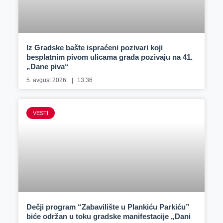
Iz Gradske bašte ispraćeni pozivari koji
besplatnim pivom ulicama grada pozivaju na 41.
„Dane piva“
5. avgust 2026.
13:36
VESTI
Dečji program “Zabavilište u Plankiću Parkiću”
biće održan u toku gradske manifestacije „Dani