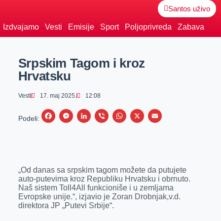
Santos uživo
Izdvajamo
Vesti
Emisije
Sport
Poljoprivreda
Zabava
Srpskim Tagom i kroz
Hrvatsku
Vesti
17. maj 2025.
12:08
F
M
L
V
W
X
E
Podeli:
a
e
i
i
h
m
c
s
n
b
a
a
e
s
k
e
t
i
„Od danas sa srpskim tagom možete da putujete
b
e
e
r
s
l
auto-putevima kroz Republiku Hrvatsku i obrnuto.
o
n
d
A
Naš sistem Toll4All funkcioniše i u zemljama
Evropske unije.“, izjavio je Zoran Drobnjak,v.d.
o
g
I
p
direktora JP „Putevi Srbije“.
k
e
n
p