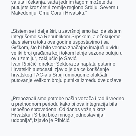
valuta i čekanja, sada jednim tagom možete da
putujete kroz četiri zemlje regiona Srbiju, Severnu
Makedoniju, Crnu Goru i Hrvatsku.“
„Sistem se i dalje širi, u završnoj smo fazi da sistem
integrišemo sa Republikom Srpskom, a očekujemo
da sistem u toku ove godine uspostavimo i sa
Grčkom, što bi bilo veoma značajno imajući u vidu
veliki broj građana koji tokom letnje sezone putuju u
ovu zemlju“, zaključio je Savić.
Ivan Ribičić, direktor Sektora za naplatu putarine
Hrvatskih autocesti izjavio je da će korišćenje
hrvatskog TAG-a u Srbiji umnogome olakšati
putovanje velikom broju putnika između dve države.
„Prepoznali smo potrebe naših vozača i radili vredno
u prethodnom periodu kako bi ova integracija bila
uspešno sprovedena. Od danas vožnja kroz
Hrvatsku i Srbiju biće mnogo jednostavnija i
udobnija“, izjavio je Ribičić.