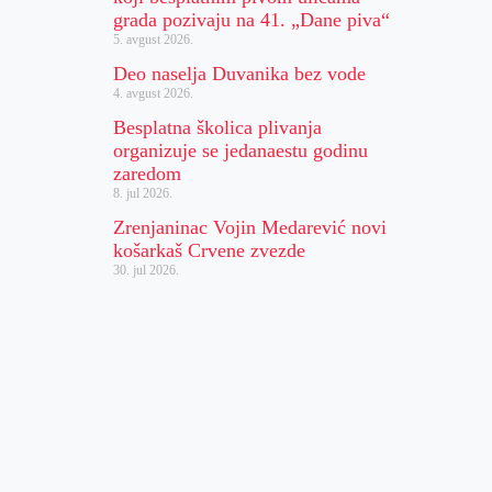
grada pozivaju na 41. „Dane piva“
5. avgust 2026.
Deo naselja Duvanika bez vode
4. avgust 2026.
Besplatna školica plivanja
organizuje se jedanaestu godinu
zaredom
8. jul 2026.
Zrenjaninac Vojin Medarević novi
košarkaš Crvene zvezde
30. jul 2026.