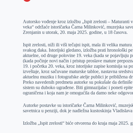
o
n
e
e
a
E
k
g
d
r
t
m
Autorsko vođenje kroz izložbu „Ispit zrelosti – Maturanti
e
I
s
a
veka“ održaće istoričarka Čarna Milinković, muzejska s
r
n
A
i
Zrenjanin u utorak, 20. maja 2025. godine, u 18 časova.
p
l
Ispit zrelosti, niži ili viši tečajni ispit, mala ili velika mat
p
svakog đaka. Istorijski gledano, izložba prati hronološki p
aktuelne, od druge polovine 19. veka (kada se pojavljuju pr
(kada počinje novi način i pristup proslave mature prepozna
19. i početka 20. veka, kroz istorijske zapise komisija sa po
izveštaje, kroz sačuvane maturske tabloe, nastavna sredst
aktuelnu muziku i fotografske atelje publici je približena 
Preko navedenih predmeta autorke su pokušale da definiše p
sistem su duboko ugrađene. Biti gimnazijalac i poneti epite
ograničena i koja nam je omogućila da damo neke odgovore 
Autorke postavke su istoričarke Čarna Milinković, muzejs
savetnica u penziji, dok je nadležna kustoskinja Vladislava
Izložba „Ispit zrelosti“ biće otvorena do kraja maja 2025