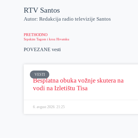
RTV Santos
Autor: Redakcija radio televizije Santos
PRETHODNO
Srpskim Tagom i kroz Hrvatsku
POVEZANE vesti
VESTI
Besplatna obuka vožnje skutera na
vodi na Izletištu Tisa
6. avgust 2026.
21:25