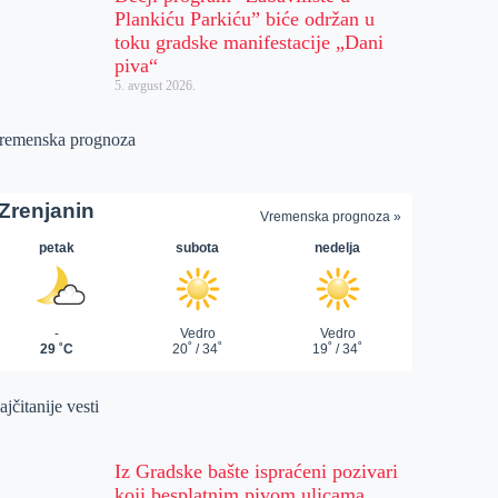
Plankiću Parkiću” biće održan u
toku gradske manifestacije „Dani
piva“
5. avgust 2026.
remenska prognoza
jčitanije vesti
Iz Gradske bašte ispraćeni pozivari
koji besplatnim pivom ulicama