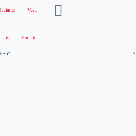
dvajamo
Vesti
t
Još
Kontakt
losti“
N