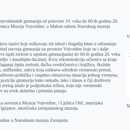
 vojvođanskih gimnazija od polovine 19. veka do 60-ih godina 20.
avetnica Muzeja Vojvodine, u Malom salonu Narodnog muzeja
V
ura jesu nazivi koji oslikavaju isti ishod i događaj bitan u odrastanju
eriod razvoja gimnazija na prostoru Vojvodine koje su i dalje
vi ispiti zrelosti u srpskim gimnazijama) do 60-ih godina 20. veka
tljiv i današnjim đacima). Kroz rekonstrukciju učionice sa kraja
laganja ispita zrelosti, đačka svedočanstva i knjižice, školske
va, udžbenike, odeću koja oslikava određeni vremenski period,
društveno-politička i vaspitno-obrazovna situacija jednog vremena.
oziciju gimnazija kako nekada, tako i danas u čiji društveni
t zrelog imalo je podjednaku težinu, koja nije vremenski
na uvek aktuelna i prisutna pitanja.
ka savetnica Muzeja Vojvodine, i Ljubica Otić, muzejska
Na
 Ignjatov, istoričarka zrenjaninskog muzeja.
. godine u Narodnom muzeju Zrenjanin.