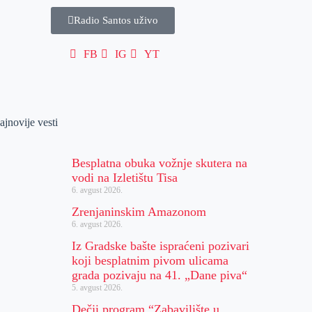
Radio Santos uživo
FB
IG
YT
ajnovije vesti
Besplatna obuka vožnje skutera na
vodi na Izletištu Tisa
6. avgust 2026.
Zrenjaninskim Amazonom
6. avgust 2026.
Iz Gradske bašte ispraćeni pozivari
koji besplatnim pivom ulicama
grada pozivaju na 41. „Dane piva“
5. avgust 2026.
Dečji program “Zabavilište u