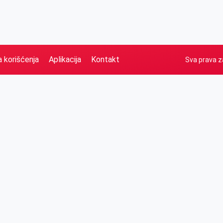
a korišćenja
Aplikacija
Kontakt
Sva prava z
Naslovna
Izdvajamo
FB
IG
YT
O nama
Vesti