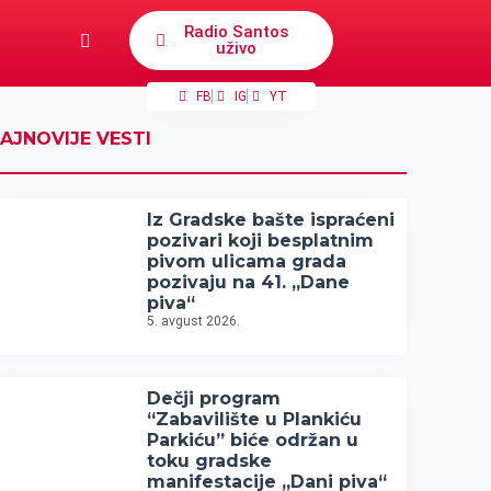
Radio Santos
uživo
FB
IG
YT
AJNOVIJE VESTI
Iz Gradske bašte ispraćeni
pozivari koji besplatnim
pivom ulicama grada
pozivaju na 41. „Dane
piva“
5. avgust 2026.
Dečji program
“Zabavilište u Plankiću
Parkiću” biće održan u
toku gradske
manifestacije „Dani piva“