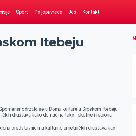
isije
Sport
Poljoprivreda
Još
Kontakt
pskom Itebeju
N
 Spomenar održalo se u Domu kulture u Srpskom Itebeju
čkih društava kako domaćina tako i okoline i regiona.
klona predstavnicima kulturno umetničkih društava kao i