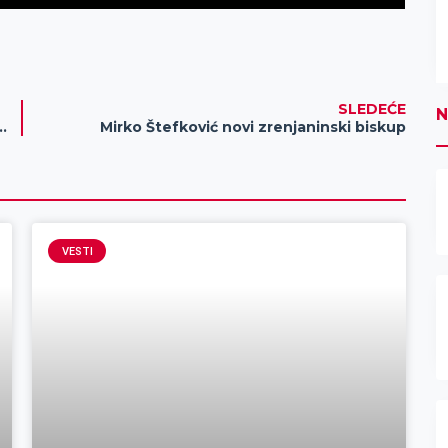
SLEDEĆE
N
a muzičke škole „Josif Marinković“
Mirko Štefković novi zrenjaninski biskup
VESTI