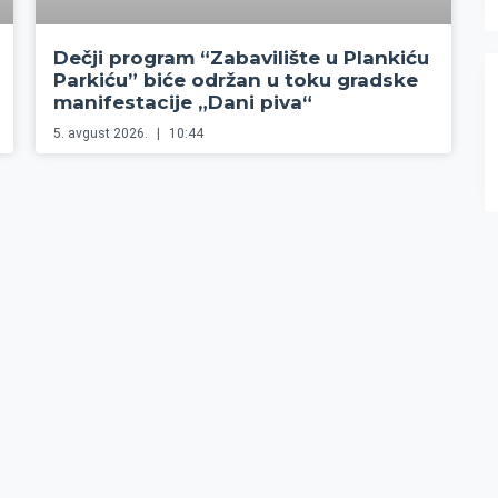
Dečji program “Zabavilište u Plankiću
Parkiću” biće održan u toku gradske
manifestacije „Dani piva“
5. avgust 2026.
10:44