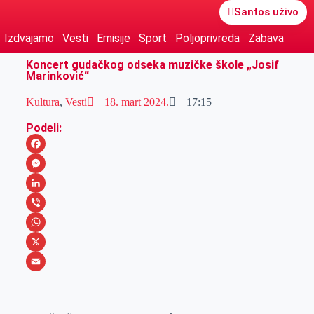
Santos uživo
Izdvajamo
Vesti
Emisije
Sport
Poljoprivreda
Zabava
Koncert gudačkog odseka muzičke škole „Josif
Marinković“
Kultura
,
Vesti
18. mart 2024.
17:15
Podeli:
F
a
M
c
e
L
e
s
i
V
b
s
n
i
W
o
e
k
b
h
X
o
n
e
e
a
E
k
g
d
r
t
m