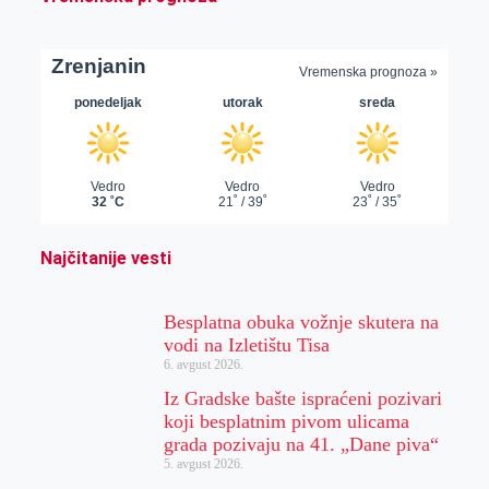
Najčitanije vesti
Besplatna obuka vožnje skutera na
vodi na Izletištu Tisa
6. avgust 2026.
Iz Gradske bašte ispraćeni pozivari
koji besplatnim pivom ulicama
grada pozivaju na 41. „Dane piva“
5. avgust 2026.