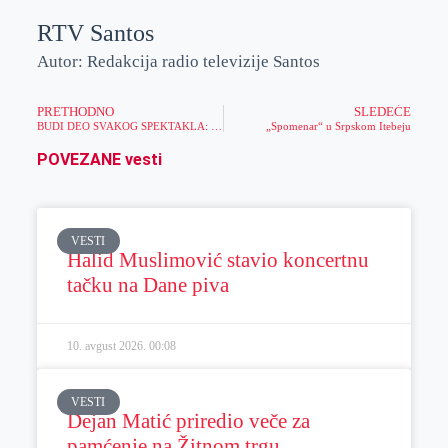
RTV Santos
Autor: Redakcija radio televizije Santos
PRETHODNO
SLEDEĆE
BUDI DEO SVAKOG SPEKTAKLA: Utakmice, koncerti, pozorišta, festivali – kupi ulaznice za sve događaje u Meridianu!
„Spomenar“ u Srpskom Itebeju
POVEZANE vesti
VESTI
Halid Muslimović stavio koncertnu
tačku na Dane piva
10. avgust 2026.
00:08
VESTI
Dejan Matić priredio veče za
pamćenje na Žitnom trgu