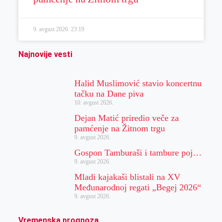
9. avgust 2026.
23:19
Najnovije vesti
Halid Muslimović stavio koncertnu
tačku na Dane piva
10. avgust 2026.
Dejan Matić priredio veče za
pamćenje na Žitnom trgu
9. avgust 2026.
Gospon Tamburaši i tambure poj…
9. avgust 2026.
Mladi kajakaši blistali na XV
Međunarodnoj regati „Begej 2026“
9. avgust 2026.
Vremenska prognoza