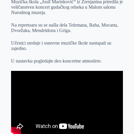
Muzička škola „Josif Marinković“ iz Zrenjanina priredila je
e
I
s
a
veličanstven koncert gudačkog odseka u Malom salonu
r
n
A
i
Narodnog muzeja.
p
l
Na repertoaru su se našla dela Telemana, Baha, Mocarta,
p
Dvoržaka, Mendeldona i Griga.
Učenici srednje i osnovne muzičke škole nastupali su
zajedno.
U nastavku pogledajte deo koncertne atmosfere.