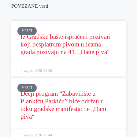
POVEZANE vesti
VESTI
Iz Gradske bašte ispraćeni pozivari
koji besplatnim pivom ulicama
grada pozivaju na 41. „Dane piva“
5. avgust 2026.
13:36
VESTI
Dečji program “Zabavilište u
Plankiću Parkiću” biće održan u
toku gradske manifestacije „Dani
piva“
5. avgust 2026.
10:44