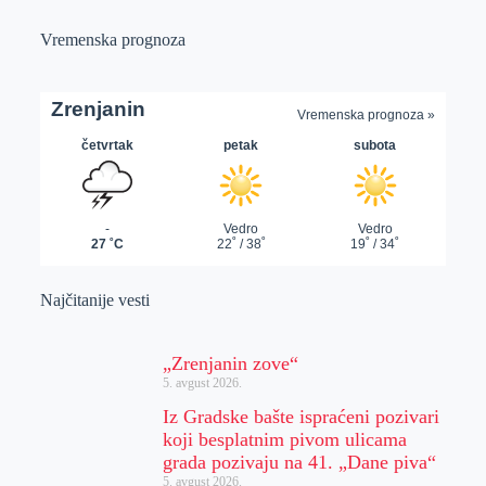
Vremenska prognoza
Najčitanije vesti
„Zrenjanin zove“
5. avgust 2026.
Iz Gradske bašte ispraćeni pozivari
koji besplatnim pivom ulicama
grada pozivaju na 41. „Dane piva“
5. avgust 2026.