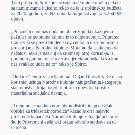
Tom prilikom, Spirić je korisnicima kuhinje uručio pakete
sa namirnicama i ujedno rekao da je iz opštinskog budžeta
za 2020. godinu, za Narodnu kuhinju izdvojeno 3.264.000
dinara.
„Praznični dani nas dodatno obavezuju da ukazujemo
pažnju i brigu onima kojima je to najpotrebnije. Priprema
hrane vrši se preko Studentskog centra, a distribuira se u
prostorijama Narodne kuhinje. Moramo da istaknemo da,
nažalost, iako je naš cilj da se smanji broj korisnika, iz
godinu u godinu on se uvećava jer ekonomska kriza kod
nas svakako utiče na to“ rekao je Spirić.
Direktor Centra za socijalni rad Dejan Đinović kaže da su
korisnici usluga Narodne kuhinje najugroženija kategorija
stanovništva, koja pored tri obroka dnevno, koristi i
materijalna socijalna davanja.
„Trenutno se na dnevnom nivou distribuira pedesetak
obroka za tridesetak porodica“ kazao je on i najavio
proširenje kapaciteta Narodne kuhinje zahvaljujući tome
što je Privremeni opštinski organ odvojio sredstva za tu
namenu.