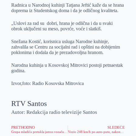
Radnica u Narodnoj kuhinji Tatjana Jeftić kaže da se hrana
doprema iz Studentskog doma i da je odličnog kvaliteta.
„Uslovi za rad su dobri, hrana je odlična i da u svaki
obrok uključeni su meso, povrće, voće i slatkiš.
Snežana Kostić, korisnica usluga Narodne kuhinje,
zahvalila se Centru za socijalni rad i opštini na dobijenim
poklonima i dodala da je prezadovoljna hranom.
Narodna kuhinja u Kosovskoj Mitrovici postoji petnaestak
godina.
Izvor,foto: Radio Kosovska Mitrovica
RTV Santos
Autor: Redakcija radio televizije Santos
PRETHODNO
SLEDEĆE
Grupa mladića pretukla jutros vozača školskih autobusa u Lapljem Selu
Vozio 248 km/h po auto-putu, nakon čega je odmah kažnjen