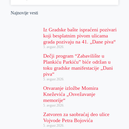
Najnovije vesti
Iz Gradske bašte ispraćeni pozivari
koji besplatnim pivom ulicama
grada pozivaju na 41. „Dane piva“
5. avgust 2026.
Dečji program “Zabavilište u
Plankiću Parkiću” biće održan u
toku gradske manifestacije „Dani
piva“
5. avgust 2026.
Otvaranje izložbe Momira
Kneževića „Osvežavanje
memorije“
5. avgust 2026.
Zatvoren za saobraćaj deo ulice
Vojvode Petra Bojovića
5. avgust 2026.