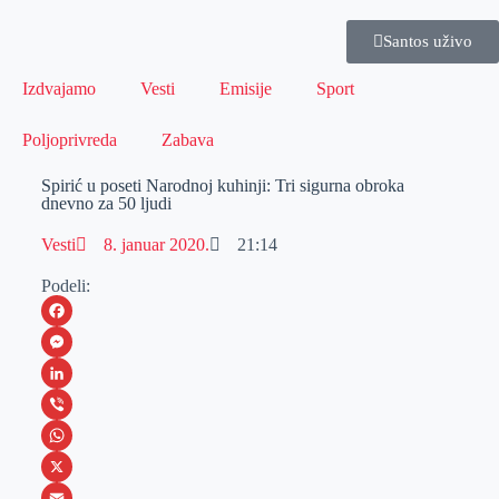
Santos uživo
Izdvajamo
Vesti
Emisije
Sport
Poljoprivreda
Zabava
Spirić u poseti Narodnoj kuhinji: Tri sigurna obroka
dnevno za 50 ljudi
Vesti
8. januar 2020.
21:14
Podeli:
F
a
M
c
e
L
e
s
i
V
b
s
n
i
W
o
e
k
b
h
X