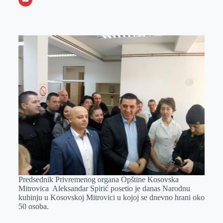
o
n
e
e
a
E
k
g
d
r
t
m
e
I
s
a
r
n
A
i
p
l
p
Predsednik Privremenog organa Opštine Kosovska
Mitrovica Aleksandar Spirić posetio je danas Narodnu
kuhinju u Kosovskoj Mitrovici u kojoj se dnevno hrani oko
50 osoba.