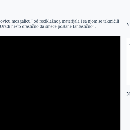
vicu mozgalicu“ od reciklažnog materijala i sa njom se takmičili
V
radi nešto drastično da smeće postane fantastično“.
Na