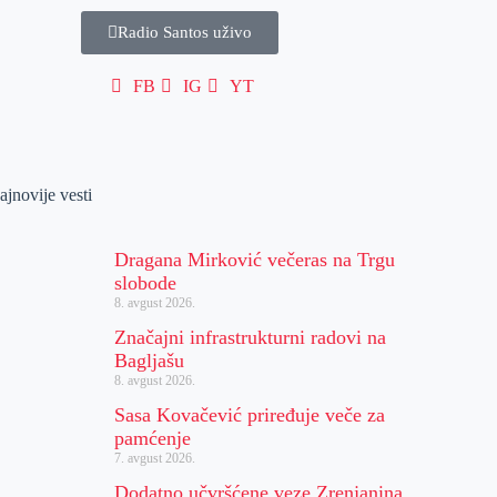
Radio Santos uživo
FB
IG
YT
ajnovije vesti
Dragana Mirković večeras na Trgu
slobode
8. avgust 2026.
Značajni infrastrukturni radovi na
Bagljašu
8. avgust 2026.
Sasa Kovačević priređuje veče za
pamćenje
7. avgust 2026.
Dodatno učvršćene veze Zrenjanina