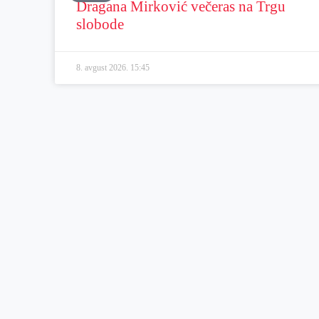
Dragana Mirković večeras na Trgu
slobode
8. avgust 2026.
15:45