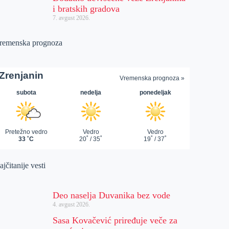
i bratskih gradova
7. avgust 2026.
remenska prognoza
jčitanije vesti
Deo naselja Duvanika bez vode
4. avgust 2026.
Sasa Kovačević priređuje veče za