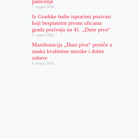
pamćenje
7. avgust 2026.
Iz Gradske bašte ispraćeni pozivari
koji besplatnim pivom ulicama
grada pozivaju na 41. „Dane piva“
5. avgust 2026.
Manifestacija „Dani piva“ protiče u
znaku kvalitetne muzike i dobre
zabave
6. avgust 2026.