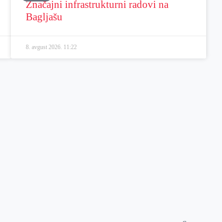
Značajni infrastrukturni radovi na
Bagljašu
8. avgust 2026.
11:22