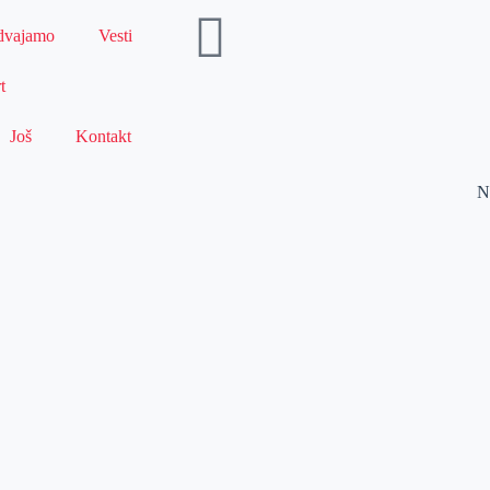
dvajamo
Vesti
t
Još
Kontakt
N