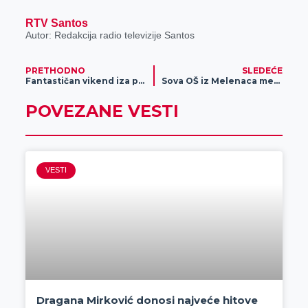
RTV Santos
Autor: Redakcija radio televizije Santos
PRETHODNO
SLEDEĆE
Fantastičan vikend iza plivača Proletera!
Sova OŠ iz Melenaca među najlepšim u Srbiji
POVEZANE VESTI
VESTI
Dragana Mirković donosi najveće hitove