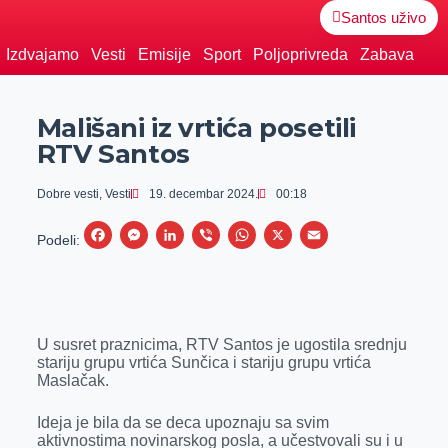
Santos uživo
Izdvajamo
Vesti
Emisije
Sport
Poljoprivreda
Zabava
Mališani iz vrtića posetili
RTV Santos
Dobre vesti
,
Vesti
19. decembar 2024.
00:18
F
M
L
V
W
X
E
Podeli:
a
e
i
i
h
m
c
s
n
b
a
a
e
s
k
e
t
i
U susret praznicima, RTV Santos je ugostila srednju
b
e
e
r
s
l
stariju grupu vrtića Sunčica i stariju grupu vrtića
o
n
d
A
Maslačak.
o
g
I
p
Ideja je bila da se deca upoznaju sa svim
k
e
n
p
aktivnostima novinarskog posla, a učestvovali su i u