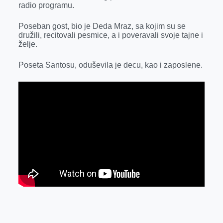
radio programu.
r
Poseban gost, bio je Deda Mraz, sa kojim su se
družili, recitovali pesmice, a i poveravali svoje tajne i
želje.
Poseta Santosu, oduševila je decu, kao i zaposlene.