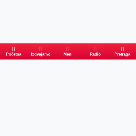
Početna
Izdvajamo
Meni
Radio
Pretraga
Pretraga
Kategorije
Ostalo
Naslovna
Izdvajamo