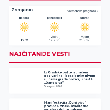
NAJČITANIJE VESTI
Iz Gradske bašte ispraćeni
pozivari koji besplatnim pivom
ulicama grada pozivaju na 41.
„Dane piva“
5. avgust 2026.
Manifestacija „Dani piva“
protiče u znaku kvalitetne
muzike i dobre zabave