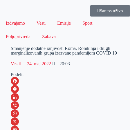
Santos uživo
Izdvajamo
Vesti
Emisije
Sport
Poljoprivreda
Zabava
Smanjenje dodatne ranjivosti Roma, Romkinja i drugh
marginalizovanih grupa izazvane pandemijom COVID 19
Vesti
24. maj 2022.
20:03
Podeli:
F
a
M
c
e
L
e
s
i
V
b
s
n
i
W
o
e
k
b
h
X