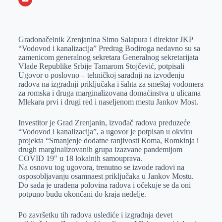
o
n
e
e
a
E
k
g
d
r
t
m
Gradonačelnik Zrenjanina Simo Salapura i direktor JKP
e
I
s
a
“Vodovod i kanalizacija” Predrag Bodiroga nedavno su sa
r
n
A
i
zamenicom generalnog sekretara Generalnog sekretarijata
Vlade Republike Srbije Tamarom Stojčević, potpisali
p
l
Ugovor o poslovno – tehničkoj saradnji na izvođenju
p
radova na izgradnji priključaka i šahta za smeštaj vodomera
za romska i druga marginalizovana domaćinstva u ulicama
Mlekara prvi i drugi red i naseljenom mestu Jankov Most.
Investitor je Grad Zrenjanin, izvođač radova preduzeće
“Vodovod i kanalizacija”, a ugovor je potpisan u okviru
projekta “Smanjenje dodatne ranjivosti Roma, Romkinja i
drugh marginalizovanih grupa izazvane pandemijom
COVID 19″ u 18 lokalnih samouprava.
Na osnovu tog ugovora, trenutno se izvode radovi na
osposobljavanju osamnaest priključaka u Jankov Mostu.
Do sada je urađena polovina radova i očekuje se da oni
potpuno budu okončani do kraja nedelje.
Po završetku tih radova uslediće i izgradnja devet