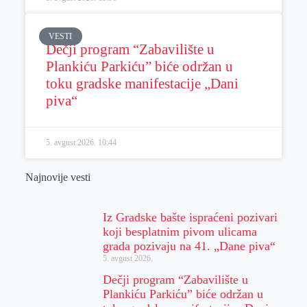
VESTI
Dečji program “Zabavilište u
Plankiću Parkiću” biće održan u
toku gradske manifestacije „Dani
piva“
5. avgust 2026.
10:44
Najnovije vesti
Iz Gradske bašte ispraćeni pozivari
koji besplatnim pivom ulicama
grada pozivaju na 41. „Dane piva“
5. avgust 2026.
Dečji program “Zabavilište u
Plankiću Parkiću” biće održan u