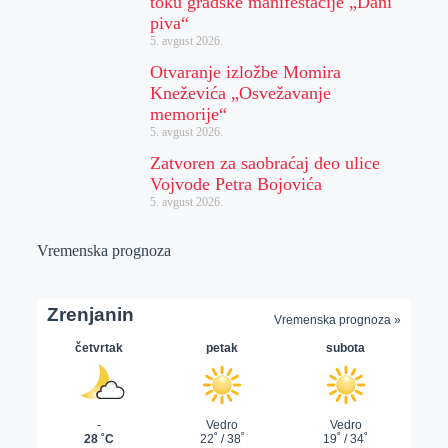
toku gradske manifestacije „Dani
piva“
5. avgust 2026.
Otvaranje izložbe Momira
Kneževića „Osvežavanje
memorije“
5. avgust 2026.
Zatvoren za saobraćaj deo ulice
Vojvode Petra Bojovića
5. avgust 2026.
Vremenska prognoza