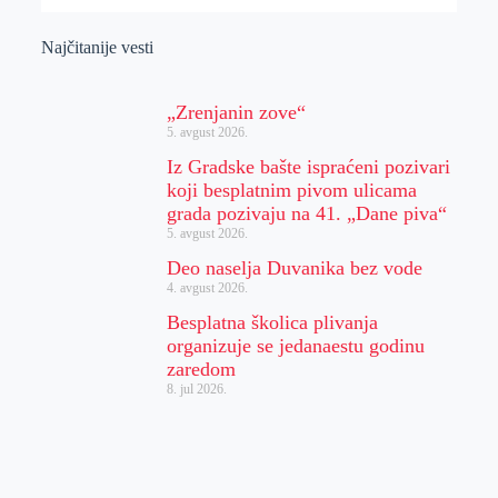
Najčitanije vesti
„Zrenjanin zove“
5. avgust 2026.
Iz Gradske bašte ispraćeni pozivari
koji besplatnim pivom ulicama
grada pozivaju na 41. „Dane piva“
5. avgust 2026.
Deo naselja Duvanika bez vode
4. avgust 2026.
Besplatna školica plivanja
organizuje se jedanaestu godinu
zaredom
8. jul 2026.