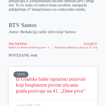
priključaka u Zrenjaninskim ulicama Mlekara prvi i drugi
red. To će, kada svi radovi budu završeni, omogućiti
priključenje 27 domaćinstava na vodovodnu mrežu.
RTV Santos
Autor: Redakcija radio televizije Santos
PRETHODNO
SLEDEĆE
Radovi na deonici državnog puta – zatvoren saobraćaj pored industrijske zone “Jugoistok”
Najavljena isključenja struje za 25. maj
POVEZANE vesti
VESTI
Iz Gradske bašte ispraćeni pozivari
koji besplatnim pivom ulicama
grada pozivaju na 41. „Dane piva“
5. avgust 2026.
13:36