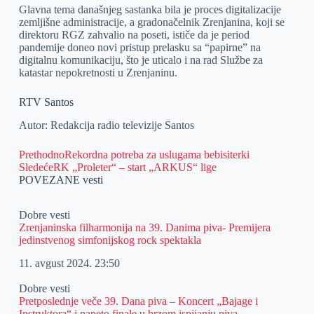
Glavna tema današnjeg sastanka bila je proces digitalizacije
zemljišne administracije, a gradonačelnik Zrenjanina, koji se
direktoru RGZ zahvalio na poseti, ističe da je period
pandemije doneo novi pristup prelasku sa “papirne” na
digitalnu komunikaciju, što je uticalo i na rad Službe za
katastar nepokretnosti u Zrenjaninu.
RTV Santos
Autor: Redakcija radio televizije Santos
Prethodno
Rekordna potreba za uslugama bebisiterki
Sledeće
RK „Proleter“ – start „ARKUS“ lige
POVEZANE vesti
Dobre vesti
Zrenjaninska filharmonija na 39. Danima piva- Premijera
jedinstvenog simfonijskog rock spektakla
11. avgust 2024.
23:50
Dobre vesti
Pretposlednje veče 39. Dana piva – Koncert „Bajage i
Instruktora“ i napeto finale u brzom ispijanju piva