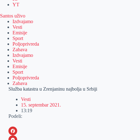
YT
Santos uživo
Izdvajamo
Vesti
Emisije
Sport
Poljoprivreda
Zabava
Izdvajamo
Vesti
Emisije
Sport
Poljoprivreda
Zabava
Služba katastra u Zrenjaninu najbolja u Srbiji
Vesti
15. septembar 2021.
13:19
Podeli:
F