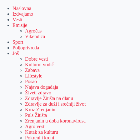
Skip
to
Naslovna
content
Izdvajamo
Vesti
Emisije
Agročas
Vikendica
Sport
Poljoprivreda
Još
Dobre vesti
Kulturni vodič
Zabava
Lifestyle
Posao
Najava događaja
Živeti zdravo
Zdravlje Žitišta na dlanu
Zdravlje za duži i srećniji život
Kroz Zrenjanin
Puls Žitišta
Zrenjanin u doba koronavirusa
Agro vesti
Kutak za kulturu
Pokreni i kreni