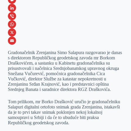
a
M
c
e
L
e
s
i
V
b
s
n
i
W
o
e
k
b
h
X
o
n
e
e
a
E
Gradonačelnik Zrenjanina Simo Salapura razgovarao je danas
k
g
d
r
t
m
s direktorom Republičkog geodetskog zavoda mr Borkom
Draškovićem, a sastanku u Kabinetu gradonačelnika su
e
I
s
a
prisustvovali i načelnica Srednjobanatskog upravnog okruga
r
n
A
i
Snežana Vučurević, pomoćnica gradonačelnika Cica
Vučković, direktor Službe za katastar nepokretnosti u
p
l
Zrenjaninu Srđan Krajnović, kao i predstavnici opština
Srednjeg Banata i saradnice direktora RGZ Draškovića.
p
Tom prilikom, mr Borko Drašković uručio je gradonačelniku
Salapuri digitalni ortofoto snimak grada Zrenjanina, istakavši
da je to prvi takav snimak poklonjen nekoj lokalnoj
samoupravi u Srbiji i da će to ubuduće biti praksa
Republičkog geodetskog zavoda.