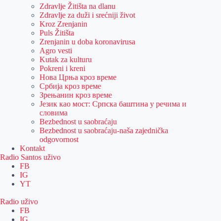
Zdravlje Žitišta na dlanu
Zdravlje za duži i srećniji život
Kroz Zrenjanin
Puls Žitišta
Zrenjanin u doba koronavirusa
Agro vesti
Kutak za kulturu
Pokreni i kreni
Нова Црња кроз време
Србија кроз време
Зрењанин кроз време
Језик као мост: Српска баштина у речима и
словима
Bezbednost u saobraćaju
Bezbednost u saobraćaju-naša zajednička
odgovornost
Kontakt
Radio Santos uživo
FB
IG
YT
Radio uživo
FB
IG