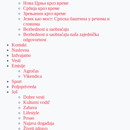
Нова Црња кроз време
Србија кроз време
Зрењанин кроз време
Језик као мост: Српска баштина у речима и
словима
Bezbednost u saobraćaju
Bezbednost u saobraćaju-naša zajednička
odgovornost
Kontakt
Naslovna
Izdvajamo
Vesti
Emisije
Agročas
Vikendica
Sport
Poljoprivreda
Još
Dobre vesti
Kulturni vodič
Zabava
Lifestyle
Posao
Najava događaja
Živeti zdravo