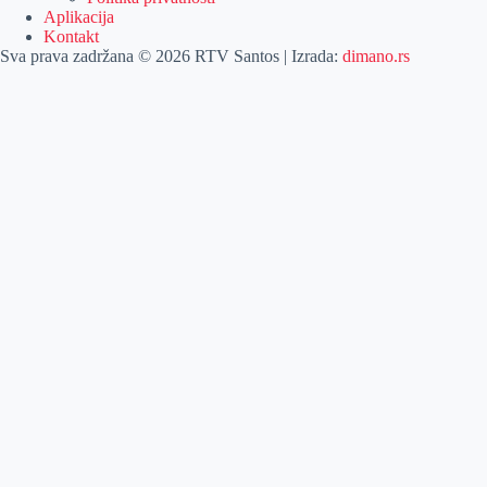
Aplikacija
Kontakt
Sva prava zadržana © 2026 RTV Santos | Izrada:
dimano.rs
Pretraga
Pretraga
Kategorije
Naslovna
Izdvajamo
Vesti
Emisije
Agročas
Vikendica
Sport
Poljoprivreda
Još
Dobre vesti
Kulturni vodič
Zabava
Lifestyle
Posao