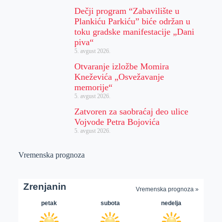
Dečji program “Zabavilište u
Plankiću Parkiću” biće održan u
toku gradske manifestacije „Dani
piva“
5. avgust 2026.
Otvaranje izložbe Momira
Kneževića „Osvežavanje
memorije“
5. avgust 2026.
Zatvoren za saobraćaj deo ulice
Vojvode Petra Bojovića
5. avgust 2026.
Vremenska prognoza