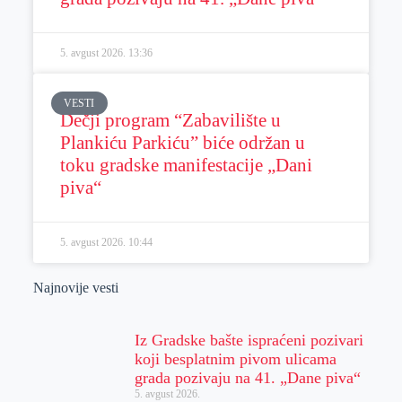
5. avgust 2026.
13:36
VESTI
Dečji program “Zabavilište u
Plankiću Parkiću” biće održan u
toku gradske manifestacije „Dani
piva“
5. avgust 2026.
10:44
Najnovije vesti
Iz Gradske bašte ispraćeni pozivari
koji besplatnim pivom ulicama
grada pozivaju na 41. „Dane piva“
5. avgust 2026.