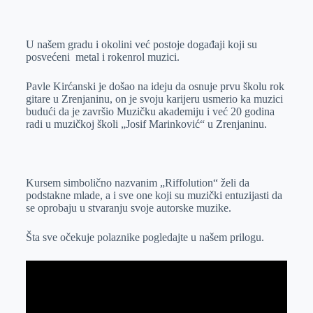
o
n
e
e
a
E
k
g
d
r
t
m
U našem gradu i okolini već postoje događaji koji su
e
I
s
a
posvećeni metal i rokenrol muzici.
r
n
A
i
p
l
Pavle Kirćanski je došao na ideju da osnuje prvu školu rok
gitare u Zrenjaninu, on je svoju karijeru usmerio ka muzici
p
budući da je završio Muzičku akademiju i već 20 godina
radi u muzičkoj školi „Josif Marinković“ u Zrenjaninu.
Kursem simbolično nazvanim „Riffolution“ želi da
podstakne mlade, a i sve one koji su muzički entuzijasti da
se oprobaju u stvaranju svoje autorske muzike.
Šta sve očekuje polaznike pogledajte u našem prilogu.