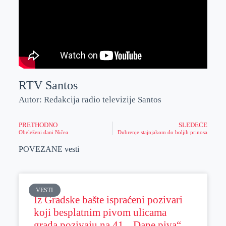
RTV Santos
Autor: Redakcija radio televizije Santos
PRETHODNO
SLEDEĆE
Obeleženi dani Ničea
Đubrenje stajnjakom do boljih prinosa
POVEZANE vesti
VESTI
Iz Gradske bašte ispraćeni pozivari
koji besplatnim pivom ulicama
grada pozivaju na 41. „Dane piva“