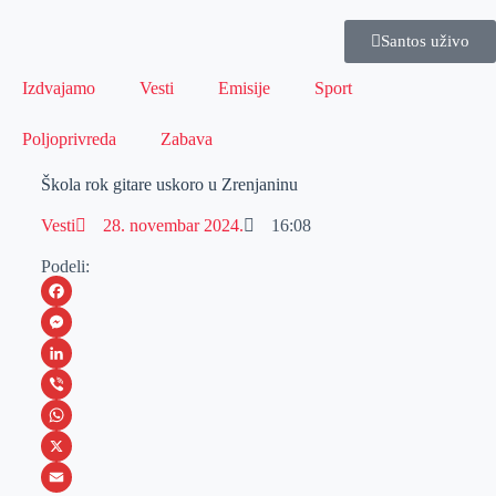
Santos uživo
Izdvajamo
Vesti
Emisije
Sport
Poljoprivreda
Zabava
Škola rok gitare uskoro u Zrenjaninu
Vesti
28. novembar 2024.
16:08
Podeli:
F
a
M
c
e
L
e
s
i
V
b
s
n
i
W
o
e
k
b
h
X