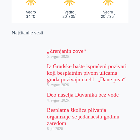
Najčitanije vesti
„Zrenjanin zove“
5. avgust 2026.
Iz Gradske bašte ispraćeni pozivari
koji besplatnim pivom ulicama
grada pozivaju na 41. „Dane piva“
5. avgust 2026.
Deo naselja Duvanika bez vode
4. avgust 2026.
Besplatna školica plivanja
organizuje se jedanaestu godinu
zaredom
8. jul 2026.