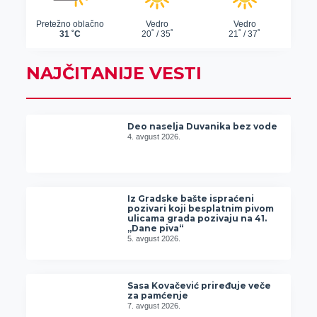
NAJČITANIJE VESTI
Deo naselja Duvanika bez vode
4. avgust 2026.
Iz Gradske bašte ispraćeni
pozivari koji besplatnim pivom
ulicama grada pozivaju na 41.
„Dane piva“
5. avgust 2026.
Sasa Kovačević priređuje veče
za pamćenje
7. avgust 2026.