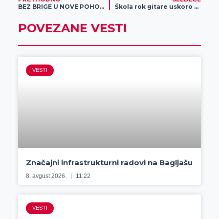
BEZ BRIGE U NOVE POHODE: Ovde te čeka VIP MONEYBACK 10%!
Škola rok gitare uskoro u Zrenjaninu
POVEZANE VESTI
VESTI
Značajni infrastrukturni radovi na Bagljašu
8. avgust 2026.
11:22
VESTI