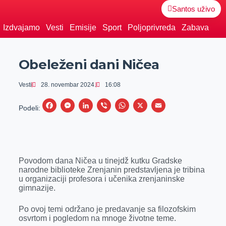
Santos uživo
Izdvajamo
Vesti
Emisije
Sport
Poljoprivreda
Zabava
Obeleženi dani Ničea
Vesti
28. novembar 2024.
16:08
F
M
L
V
W
X
E
Podeli:
a
e
i
i
h
m
c
s
n
b
a
a
e
s
k
e
t
i
Povodom dana Ničea u tinejdž kutku Gradske
b
e
e
r
s
l
narodne biblioteke Zrenjanin predstavljena je tribina
o
n
d
A
u organizaciji profesora i učenika zrenjaninske
gimnazije.
o
g
I
p
k
e
n
p
Po ovoj temi održano je predavanje sa filozofskim
osvrtom i pogledom na mnoge životne teme.
r