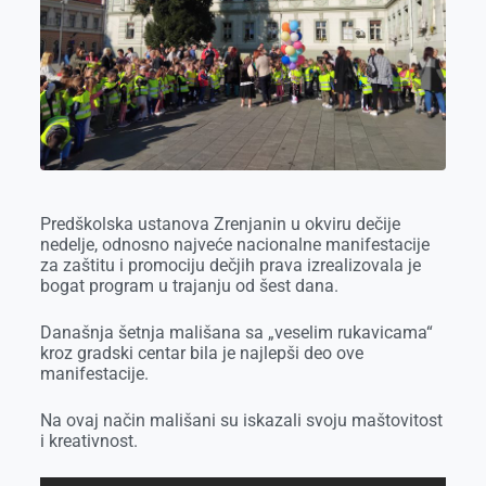
o
g
I
p
k
e
n
p
r
Predškolska ustanova Zrenjanin u okviru dečije
nedelje, odnosno najveće nacionalne manifestacije
za zaštitu i promociju dečjih prava izrealizovala je
bogat program u trajanju od šest dana.
Današnja šetnja mališana sa „veselim rukavicama“
kroz gradski centar bila je najlepši deo ove
manifestacije.
Na ovaj način mališani su iskazali svoju maštovitost
i kreativnost.