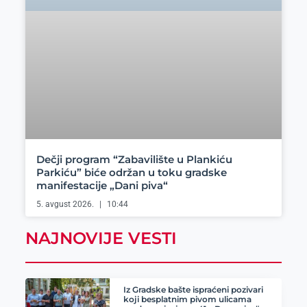
Dečji program “Zabavilište u Plankiću
Parkiću” biće održan u toku gradske
manifestacije „Dani piva“
5. avgust 2026.
10:44
NAJNOVIJE VESTI
Iz Gradske bašte ispraćeni pozivari
koji besplatnim pivom ulicama