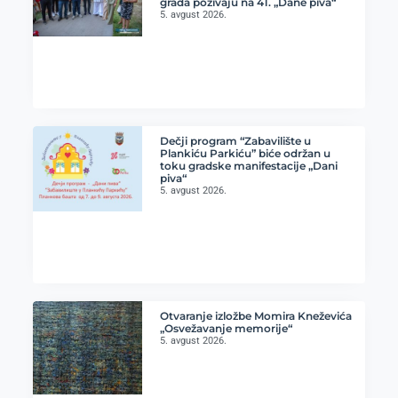
grada pozivaju na 41. „Dane piva“
5. avgust 2026.
Dečji program “Zabavilište u
Plankiću Parkiću” biće održan u
toku gradske manifestacije „Dani
piva“
5. avgust 2026.
Otvaranje izložbe Momira Kneževića
„Osvežavanje memorije“
5. avgust 2026.