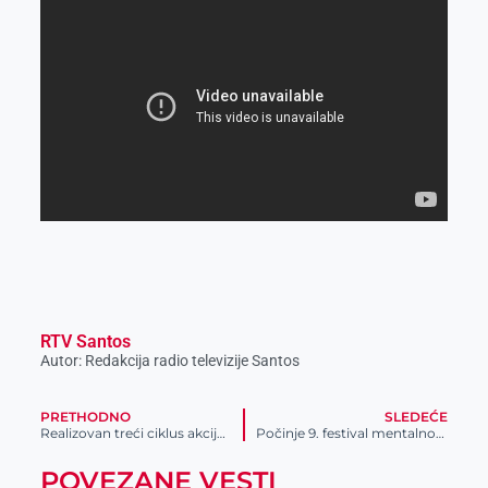
RTV Santos
Autor: Redakcija radio televizije Santos
PRETHODNO
SLEDEĆE
Realizovan treći ciklus akcije „Da nam sela budu bliža“ u Lukićevu
Počinje 9. festival mentalnog zdravlja
POVEZANE VESTI