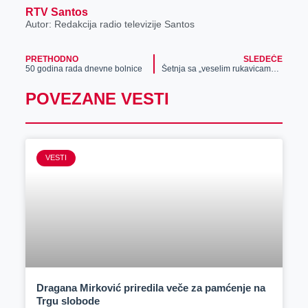
RTV Santos
Autor: Redakcija radio televizije Santos
PRETHODNO
SLEDEĆE
50 godina rada dnevne bolnice
Šetnja sa „veselim rukavicama“ u Zrenjaninu
POVEZANE VESTI
VESTI
Dragana Mirković priredila veče za pamćenje na
Trgu slobode