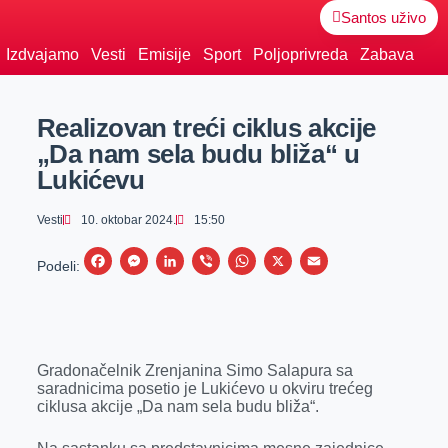
Santos uživo
Izdvajamo
Vesti
Emisije
Sport
Poljoprivreda
Zabava
Realizovan treći ciklus akcije
„Da nam sela budu bliža“ u
Lukićevu
Vesti
10. oktobar 2024.
15:50
F
M
L
V
W
X
E
Podeli:
a
e
i
i
h
m
c
s
n
b
a
a
e
s
k
e
t
i
Gradonačelnik Zrenjanina Simo Salapura sa
b
e
e
r
s
l
saradnicima posetio je Lukićevo u okviru trećeg
o
n
d
A
ciklusa akcije „Da nam sela budu bliža“.
o
g
I
p