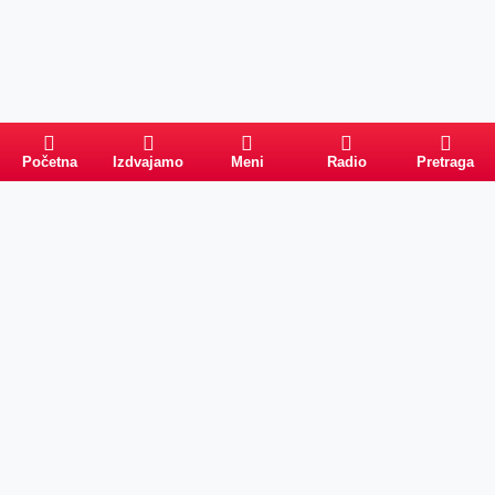
Početna
Izdvajamo
Meni
Radio
Pretraga
Pretraga
Kategorije
Ostalo
Naslovna
Izdvajamo