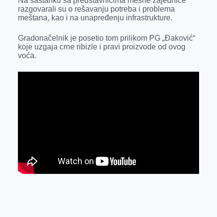
Na sastanku sa predstavnicima mesne zajednice
k
e
n
p
razgovarali su o rešavanju potreba i problema
meštana, kao i na unapređenju infrastrukture.
r
Gradonačelnik je posetio tom prilikom PG „Đaković“
koje uzgaja crne ribizle i pravi proizvode od ovog
voća.