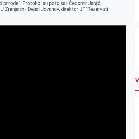
i prirode“. Protokol su potpisali Čedomir Janjić,
PU Zrenjanin i Dejan Jovanov, direktor JP“Rezervati
V