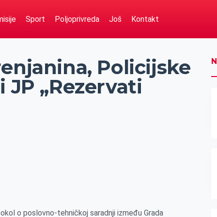
isije
Sport
Poljoprivreda
Još
Kontakt
enjanina, Policijske
N
i JP „Rezervati
okol o poslovno-tehničkoj saradnji između Grada