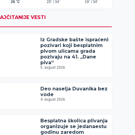
AJČITANIJE VESTI
Iz Gradske bašte ispraćeni
pozivari koji besplatnim
pivom ulicama grada
pozivaju na 41. „Dane
piva“
5. avgust 2026.
Deo naselja Duvanika bez
vode
4. avgust 2026.
Besplatna školica plivanja
organizuje se jedanaestu
godinu zaredom