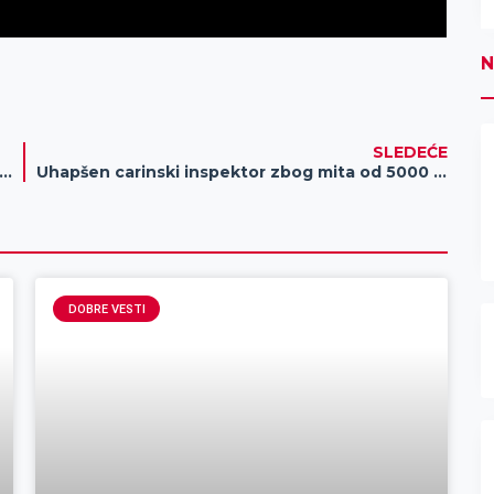
N
SLEDEĆE
K ILI STVARNOST: Da li će centar Zrenjanina opusteti?
Uhapšen carinski inspektor zbog mita od 5000 evra
DOBRE VESTI