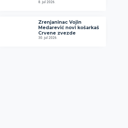
8. jul 2026.
Zrenjaninac Vojin
Medarević novi košarkaš
Crvene zvezde
30. jul 2026.