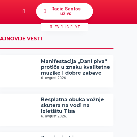
Radio Santos
uživo
FB
IG
YT
AJNOVIJE VESTI
Manifestacija „Dani piva“
protiče u znaku kvalitetne
muzike i dobre zabave
6. avgust 2026.
Besplatna obuka vožnje
skutera na vodi na
Izletištu Tisa
6. avgust 2026.