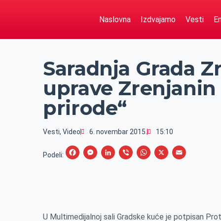
Naslovna
Izdvajamo
Vesti
Em
Saradnja Grada Zr
uprave Zrenjanin 
prirode“
Vesti
,
Video
6. novembar 2015.
15:10
F
M
L
V
W
X
E
Podeli:
a
e
i
i
h
m
c
s
n
b
a
a
e
s
k
e
t
i
b
e
e
r
s
l
U Multimedijalnoj sali
Gradske
kuće
je potpisan Prot