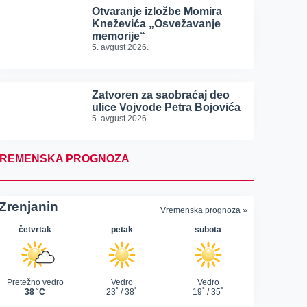
Otvaranje izložbe Momira
Kneževića „Osvežavanje
memorije“
5. avgust 2026.
Zatvoren za saobraćaj deo
ulice Vojvode Petra Bojovića
5. avgust 2026.
REMENSKA PROGNOZA