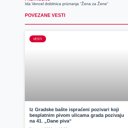
Ida Vencel dobitnica priznanja “Žena za Žene”
POVEZANE VESTI
VESTI
Iz Gradske bašte ispraćeni pozivari koji
besplatnim pivom ulicama grada pozivaju
na 41. „Dane piva“