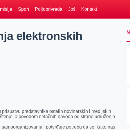
misije
Sport
Poljoprivreda
Još
Kontakt
ja elektronskih
N
prisustvu predstavnika ostalih novinarskih i medijskih
opštenje, a povodom netačnih navoda od strane udruženja
 samoorganizovanja i potvrđuje potrebu da se, kako nas