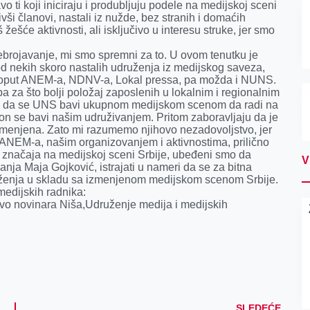
 ti koji iniciraju i produbljuju podele na medijskoj sceni
vši članovi, nastali iz nužde, bez stranih i domaćih
žešće aktivnosti, ali isključivo u interesu struke, jer smo
brojavanje, mi smo spremni za to. U ovom tenutku je
 od nekih skoro nastalih udruženja iz medijskog saveza,
ih, poput ANEM-a, NDNV-a, Lokal pressa, pa možda i NUNS.
a za što bolji položaj zaposlenih u lokalnim i regionalnim
sto da se UNS bavi ukupnom medijskom scenom da radi na
 on se bavi našim udruživanjem. Pritom zaboravljaju da je
menjena. Zato mi razumemo njihovo nezadovoljstvo, jer
EM-a, našim organizovanjem i aktivnostima, prilično
značaja na medijskoj sceni Srbije, ubeđeni smo da
V
anja Maja Gojković, istrajati u nameri da se za bitna
ruženja u skladu sa izmenjenom medijskom scenom Srbije.
medijskih radnika:
vo novinara Niša,Udruženje medija i medijskih
SLEDEĆE