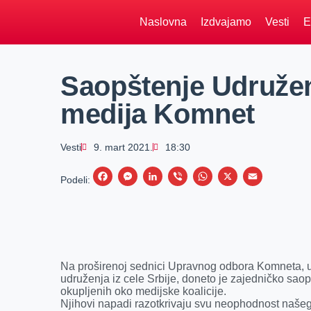
Naslovna
Izdvajamo
Vesti
E
Saopštenje Udružen
medija Komnet
Vesti
9. mart 2021.
18:30
F
M
L
V
W
X
E
Podeli:
a
e
i
i
h
m
c
s
n
b
a
a
e
s
k
e
t
i
b
e
e
r
s
l
Na proširenoj sednici Upravnog odbora Komneta, u 
o
n
d
A
udruženja iz cele Srbije, doneto je zajedničko sa
okupljenih oko medijske koalicije.
o
g
I
p
Njihovi napadi razotkrivaju svu neophodnost našeg