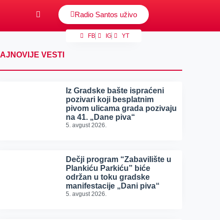
Radio Santos uživo
FB
IG
YT
AJNOVIJE VESTI
Iz Gradske bašte ispraćeni
pozivari koji besplatnim
pivom ulicama grada pozivaju
na 41. „Dane piva“
5. avgust 2026.
Dečji program “Zabavilište u
Plankiću Parkiću” biće
održan u toku gradske
manifestacije „Dani piva“
5. avgust 2026.