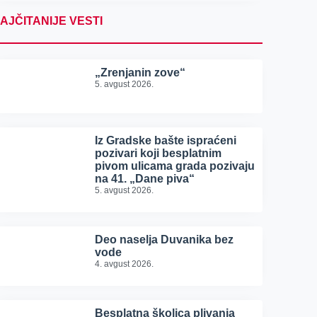
AJČITANIJE VESTI
„Zrenjanin zove“
5. avgust 2026.
Iz Gradske bašte ispraćeni
pozivari koji besplatnim
pivom ulicama grada pozivaju
na 41. „Dane piva“
5. avgust 2026.
Deo naselja Duvanika bez
vode
4. avgust 2026.
Besplatna školica plivanja