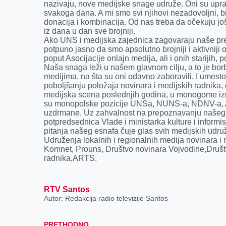
k
e
n
p
nazivaju, nove medijske snage udruže. Oni su upravo
svakoga dana. A mi smo svi njihovi nezadovoljni, bi
r
donacija i kombinacija. Od nas treba da očekuju još 
iz dana u dan sve brojniji.
Ako UNS i medijska zajednica zagovaraju naše pre
potpuno jasno da smo apsolutno brojniji i aktivniji
poput Asocijacije onlajn medija, ali i onih starij
Naša snaga leži u našem glavnom cilju, a to je borb
medijima, na šta su oni odavno zaboravili. I ume
poboljšanju položaja novinara i medijskih radnika,
medijska scena poslednjih godina, u monogome iz
su monopolske pozicije UNSa, NUNS-a, NDNV-a, AN
uzdrmane. Uz zahvalnost na prepoznavanju našeg 
potpredsednica Vlade i ministarka kulture i informis
pitanja našeg esnafa čuje glas svih medijskih ud
Udruženja lokalnih i regionalnih medija novinara i 
Komnet, Prouns, Društvo novinara Vojvodine,Društ
radnika,ARTS.
RTV Santos
Autor: Redakcija radio televizije Santos
PRETHODNO