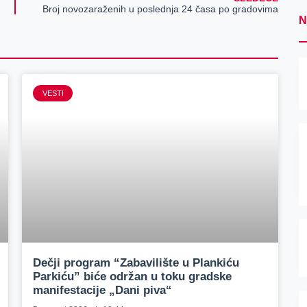
Broj novozaraženih u poslednja 24 časa po gradovima
N
VESTI
Dečji program “Zabavilište u Plankiću
Parkiću” biće održan u toku gradske
manifestacije „Dani piva“