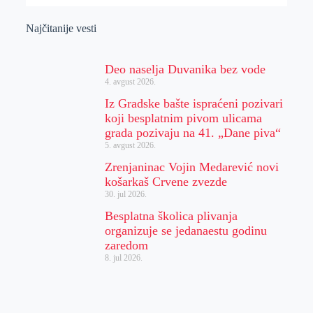
Najčitanije vesti
Deo naselja Duvanika bez vode
4. avgust 2026.
Iz Gradske bašte ispraćeni pozivari
koji besplatnim pivom ulicama
grada pozivaju na 41. „Dane piva“
5. avgust 2026.
Zrenjaninac Vojin Medarević novi
košarkaš Crvene zvezde
30. jul 2026.
Besplatna školica plivanja
organizuje se jedanaestu godinu
zaredom
8. jul 2026.