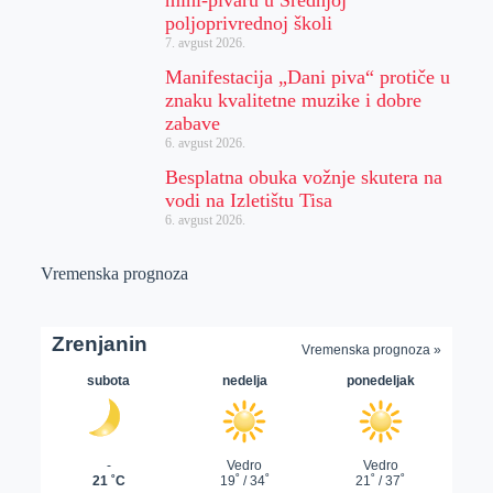
poljoprivrednoj školi
7. avgust 2026.
Manifestacija „Dani piva“ protiče u
znaku kvalitetne muzike i dobre
zabave
6. avgust 2026.
Besplatna obuka vožnje skutera na
vodi na Izletištu Tisa
6. avgust 2026.
Vremenska prognoza