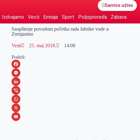
Santos uživo
Izdvajamo
Vesti
Emisije
Sport
Poljoprivreda
Zabava
Saopštenje povodom početka rada fabrike vode u
Zrenjaninu
Vesti
25. maj 2018.
14:08
Podeli:
F
a
M
c
e
L
e
s
i
V
b
s
n
i
W
o
e
k
b
h
X
o
n
e
e
a
E
k
g
d
r
t
m