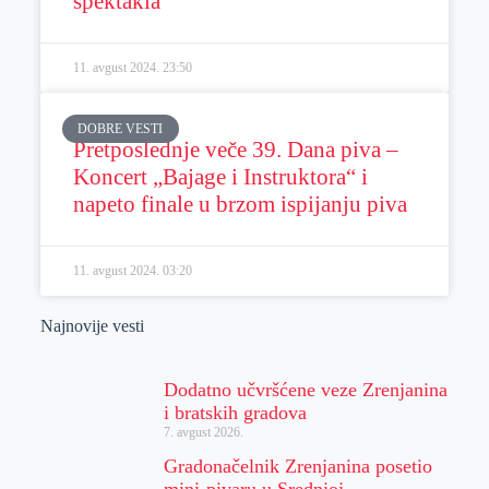
spektakla
11. avgust 2024.
23:50
DOBRE VESTI
Pretposlednje veče 39. Dana piva –
Koncert „Bajage i Instruktora“ i
napeto finale u brzom ispijanju piva
11. avgust 2024.
03:20
Najnovije vesti
Dodatno učvršćene veze Zrenjanina
i bratskih gradova
7. avgust 2026.
Gradonačelnik Zrenjanina posetio
mini-pivaru u Srednjoj