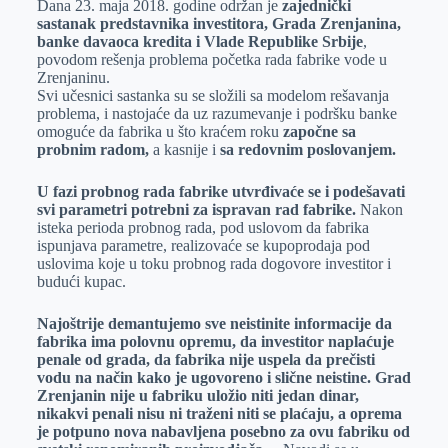
Dana 23. maja 2018. godine održan je
zajednički
e
I
s
a
sastanak predstavnika investitora, Grada Zrenjanina,
r
n
A
i
banke davaoca kredita i Vlade Republike Srbije
,
povodom rešenja problema početka rada fabrike vode u
p
l
Zrenjaninu.
p
Svi učesnici sastanka su se složili sa modelom rešavanja
problema, i nastojaće da uz razumevanje i podršku banke
omoguće da fabrika u što kraćem roku
započne sa
probnim radom,
a kasnije i
sa redovnim poslovanjem.
U fazi probnog rada fabrike utvrđivaće se i podešavati
svi parametri potrebni za ispravan rad fabrike.
Nakon
isteka perioda probnog rada, pod uslovom da fabrika
ispunjava parametre, realizovaće se kupoprodaja pod
uslovima koje u toku probnog rada dogovore investitor i
budući kupac.
Najoštrije demantujemo sve neistinite informacije da
fabrika ima polovnu opremu, da investitor naplaćuje
penale od grada, da fabrika nije uspela da prečisti
vodu na način kako je ugovoreno i slične neistine. Grad
Zrenjanin nije u fabriku uložio niti jedan dinar,
nikakvi penali nisu ni traženi niti se plaćaju, a oprema
je potpuno nova nabavljena posebno za ovu fabriku od