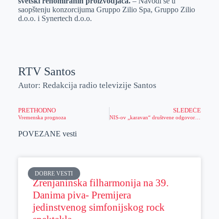
svetski renomiranih proizvodjača.
– Navodi se u
saopštenju konzorcijuma Gruppo Zilio Spa, Gruppo Zilio
d.o.o. i Synertech d.o.o.
RTV Santos
Autor: Redakcija radio televizije Santos
PRETHODNO
SLEDEĆE
Vremenska prognoza
NIS-ov „karavan“ društvene odgovornosti posetio Zrenjanin
POVEZANE vesti
DOBRE VESTI
Zrenjaninska filharmonija na 39.
Danima piva- Premijera
jedinstvenog simfonijskog rock