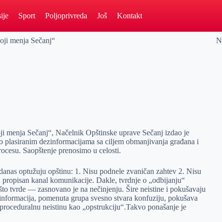
ije
Sport
Poljoprivreda
Još
Kontakt
oji menja Sečanj“
N
i menja Sečanj“, Načelnik Opštinske uprave Sečanj izdao je
no plasiranim dezinformacijama sa ciljem obmanjivanja građana i
rocesu. Saopštenje prenosimo u celosti.
e danas optužuju opštinu: 1. Nisu podnele zvaničan zahtev 2. Nisu
n propisan kanal komunikacije. Dakle, tvrdnje o „odbijanju“
 što tvrde — zasnovano je na nečinjenju. Šire neistine i pokušavaju
informacija, pomenuta grupa svesno stvara konfuziju, pokušava
ja proceduralnu neistinu kao „opstrukciju“.Takvo ponašanje je