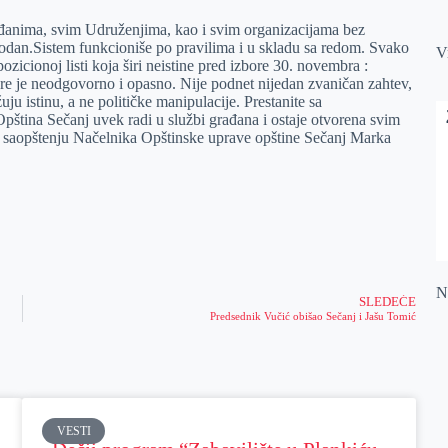
ađanima, svim Udruženjima, kao i svim organizacijama bez
obodan.Sistem funkcioniše po pravilima i u skladu sa redom. Svako
V
zicionoj listi koja širi neistine pred izbore 30. novembra :
zbore je neodgovorno i opasno. Nije podnet nijedan zvaničan zahtev,
uju istinu, a ne političke manipulacije. Prestanite sa
ština Sečanj uvek radi u službi građana i ostaje otvorena svim
 u saopštenju Načelnika Opštinske uprave opštine Sečanj Marka
Na
SLEDEĆE
Predsednik Vučić obišao Sečanj i Jašu Tomić
VESTI