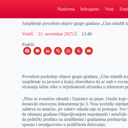
Naslovna
Izdvajamo
Vesti
Emis
Saopštenje povodom objave grupe građana „Glas mladih k
Vesti
21. novembar 2025.
12:48
Podeli:
F
M
L
V
W
X
E
a
e
i
i
h
m
c
s
n
b
a
a
e
s
k
e
t
i
Povodom poslednje objave grupe građana „Glas mladih koj
saopštenje za javnost u kojoj obaveštava da se radi o sves
b
e
e
r
s
l
stvaranja lažne slike o nejednakosti učesnika u izbornom p
o
n
d
A
„Nisu se zvanično obratili i činjenice su jasne. Osobe koj
o
g
I
p
dostavile obaveznu dokumentaciju 3. Nisu koristile nijeda
k
e
n
p
zahteva su netačne, jer zahtev nikada nije ni postojao. Sve
da obmanu građane.Objavljivanjem nepotpunih i netačnih 
r
da politički profitira na izmišljotini i građanima predstavl
opasno i neodgovorno u političkom delovanju.