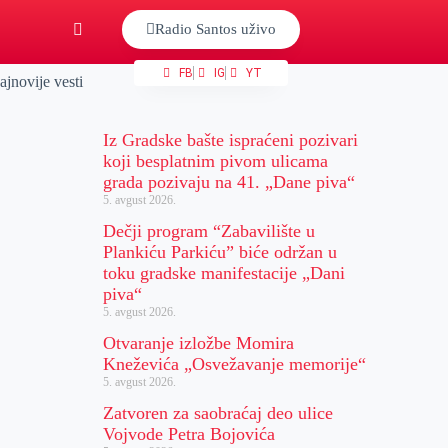
Radio Santos uživo
FB
IG
YT
ajnovije vesti
Iz Gradske bašte ispraćeni pozivari
koji besplatnim pivom ulicama
grada pozivaju na 41. „Dane piva“
5. avgust 2026.
Dečji program “Zabavilište u
Plankiću Parkiću” biće održan u
toku gradske manifestacije „Dani
piva“
5. avgust 2026.
Otvaranje izložbe Momira
Kneževića „Osvežavanje memorije“
5. avgust 2026.
Zatvoren za saobraćaj deo ulice
Vojvode Petra Bojovića