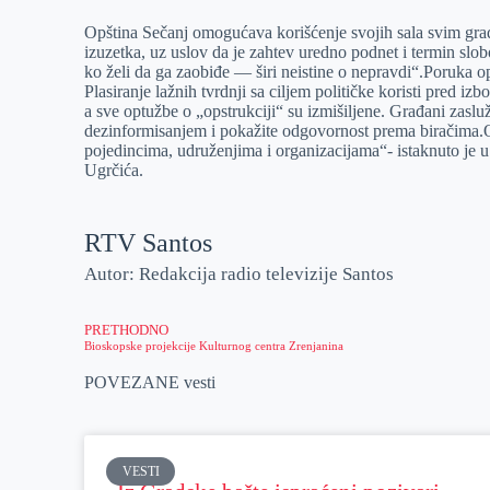
Opština Sečanj omogućava korišćenje svojih sala svim gr
izuzetka, uz uslov da je zahtev uredno podnet i termin sl
ko želi da ga zaobiđe — širi neistine o nepravdi“.Poruka opo
Plasiranje lažnih tvrdnji sa ciljem političke koristi pred i
a sve optužbe o „opstrukciji“ su izmišiljene. Građani zasluž
dezinformisanjem i pokažite odgovornost prema biračima.Op
pojedincima, udruženjima i organizacijama“- istaknuto je
Ugrčića.
RTV Santos
Autor: Redakcija radio televizije Santos
PRETHODNO
Bioskopske projekcije Kulturnog centra Zrenjanina
POVEZANE vesti
VESTI