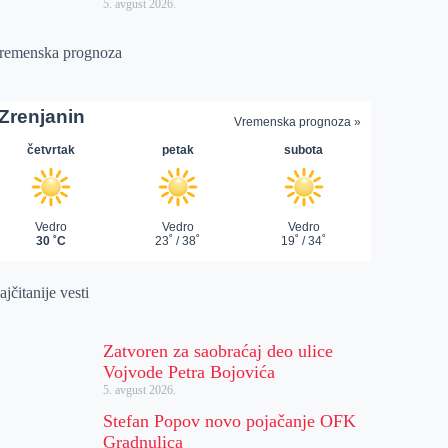
5. avgust 2026.
remenska prognoza
jčitanije vesti
Zatvoren za saobraćaj deo ulice
Vojvode Petra Bojovića
5. avgust 2026.
Stefan Popov novo pojačanje OFK
Gradnulica