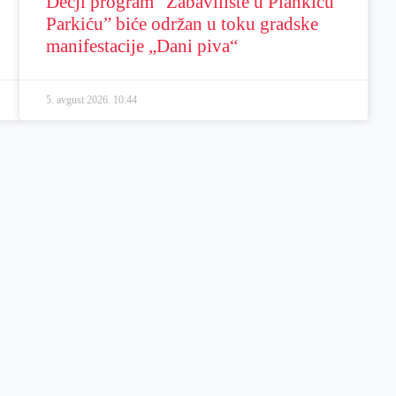
Dečji program “Zabavilište u Plankiću
Parkiću” biće održan u toku gradske
manifestacije „Dani piva“
5. avgust 2026.
10:44