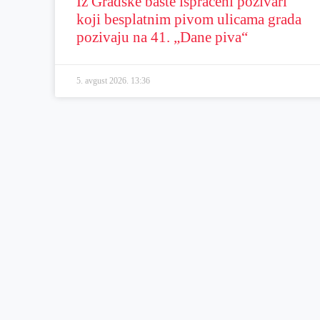
Iz Gradske bašte ispraćeni pozivari
koji besplatnim pivom ulicama grada
pozivaju na 41. „Dane piva“
5. avgust 2026.
13:36