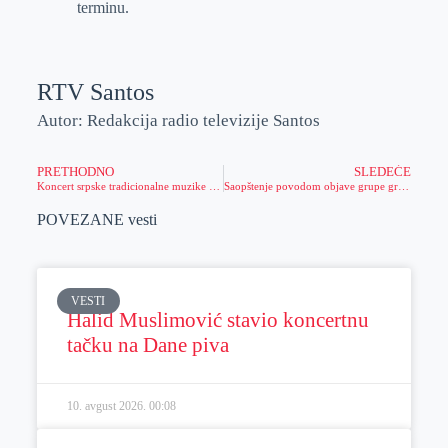
terminu.
RTV Santos
Autor: Redakcija radio televizije Santos
PRETHODNO
SLEDEĆE
Koncert srpske tradicionalne muzike – Nastup Marka Kačarevića
Saopštenje povodom objave grupe građana „Glas mladih koji menja Sečanj“
POVEZANE vesti
VESTI
Halid Muslimović stavio koncertnu
tačku na Dane piva
10. avgust 2026.
00:08