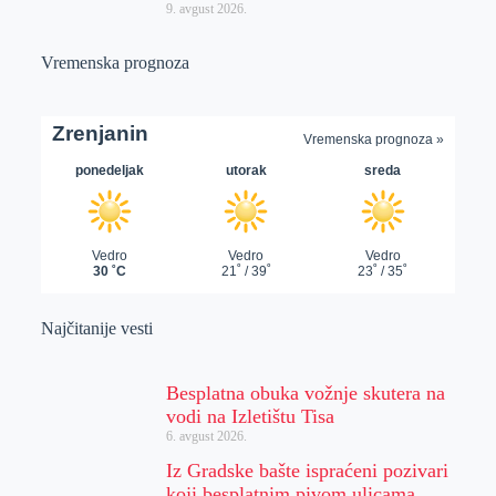
9. avgust 2026.
Vremenska prognoza
Najčitanije vesti
Besplatna obuka vožnje skutera na
vodi na Izletištu Tisa
6. avgust 2026.
Iz Gradske bašte ispraćeni pozivari
koji besplatnim pivom ulicama