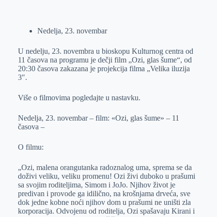
o
n
e
e
a
E
k
g
d
r
t
m
Nedelja, 23. novembar
e
I
s
a
r
n
A
i
U nedelju, 23. novembra u bioskopu Kulturnog centra od
p
l
11 časova na programu je dečji film „Ozi, glas šume“, od
20:30 časova zakazana je projekcija filma „Velika iluzija
p
3″.
Više o filmovima pogledajte u nastavku.
Nedelja, 23. novembar – film: «Ozi, glas šume» – 11
časova –
O filmu:
„Ozi, malena orangutanka radoznalog uma, sprema se da
doživi veliku, veliku promenu! Ozi živi duboko u prašumi
sa svojim roditeljima, Simom i JoJo. Njihov život je
predivan i provode ga idilično, na krošnjama drveća, sve
dok jedne kobne noći njihov dom u prašumi ne uništi zla
korporacija. Odvojenu od roditelja, Ozi spašavaju Kirani i