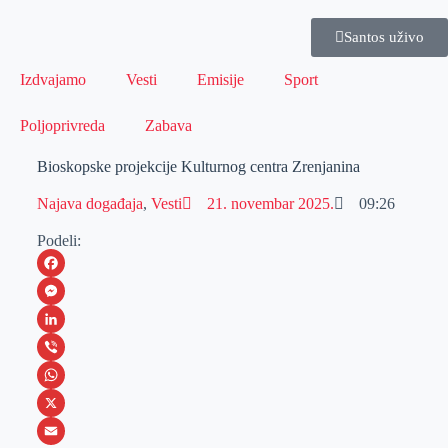
Santos uživo
Izdvajamo
Vesti
Emisije
Sport
Poljoprivreda
Zabava
Bioskopske projekcije Kulturnog centra Zrenjanina
Najava događaja
,
Vesti
21. novembar 2025.
09:26
Podeli:
F
a
M
c
e
L
e
s
i
V
b
s
n
i
W
o
e
k
b
h
X