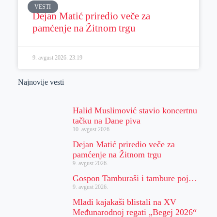
VESTI
Dejan Matić priredio veče za
pamćenje na Žitnom trgu
9. avgust 2026.
23:19
Najnovije vesti
Halid Muslimović stavio koncertnu
tačku na Dane piva
10. avgust 2026.
Dejan Matić priredio veče za
pamćenje na Žitnom trgu
9. avgust 2026.
Gospon Tamburaši i tambure poj…
9. avgust 2026.
Mladi kajakaši blistali na XV
Međunarodnoj regati „Begej 2026“