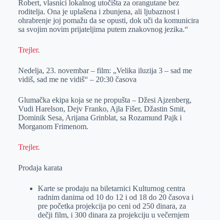
Robert, vlasnici lokalnog utočišta za orangutane bez
roditelja. Ona je uplašena i zbunjena, ali ljubaznost i
ohrabrenje joj pomažu da se opusti, dok uči da komunicira
sa svojim novim prijateljima putem znakovnog jezika.“
Trejler
.
Nedelja, 23. novembar – film: „Velika iluzija 3 – sad me
vidiš, sad me ne vidiš“ – 20:30 časova
Glumačka ekipa koja se ne propušta – Džesi Ajzenberg,
Vudi Harelson, Dejv Franko, Ajla Fišer, Džastin Smit,
Dominik Sesa, Arijana Grinblat, sa Rozamund Pajk i
Morganom Frimenom.
Trejler
.
Prodaja karata
Karte se prodaju na biletarnici Kulturnog centra
radnim danima od 10 do 12 i od 18 do 20 časova i
pre početka projekcija po ceni od 250 dinara, za
dečji film, i 300 dinara za projekciju u večernjem