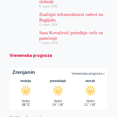
slobode
8. avgust 2026.
Značajni infrastrukturni radovi na
Bagljašu
8. avgust 2026.
Sasa Kovačević priređuje veče za
pamćenje
7. avgust 2026.
Vremenska prognoza