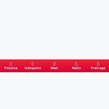
Početna
Izdvajamo
Meni
Radio
Pretraga
Pretraga
Kategorije