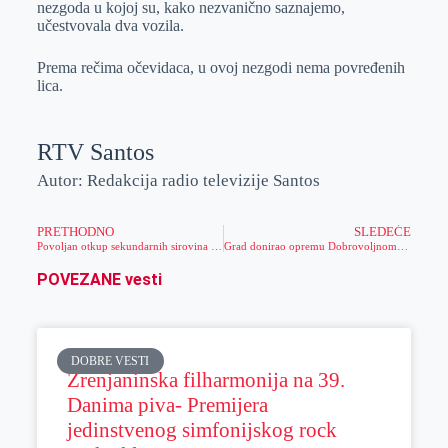
nezgoda u kojoj su, kako nezvanično saznajemo,
r
n
A
i
učestvovala dva vozila.
p
l
Prema rečima očevidaca, u ovoj nezgodi nema povređenih
p
lica.
RTV Santos
Autor: Redakcija radio televizije Santos
PRETHODNO
SLEDEĆE
Povoljan otkup sekundarnih sirovina u firmi “Eko metal stil”
Grad donirao opremu Dobrovoljnom vatrogasnom društvu Zrenjanin
POVEZANE vesti
DOBRE VESTI
Zrenjaninska filharmonija na 39.
Danima piva- Premijera
jedinstvenog simfonijskog rock