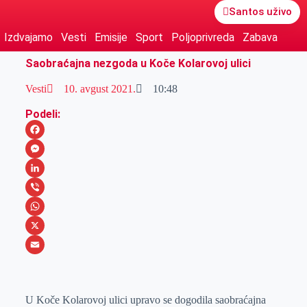
Santos uživo
Izdvajamo
Vesti
Emisije
Sport
Poljoprivreda
Zabava
Saobraćajna nezgoda u Koče Kolarovoj ulici
Vesti
10. avgust 2021.
10:48
Podeli:
F
a
M
c
e
L
e
s
i
V
b
s
n
i
W
o
e
k
b
h
X
o
n
e
e
a
E
k
g
d
r
t
m
U Koče Kolarovoj ulici upravo se dogodila saobraćajna
e
I
s
a