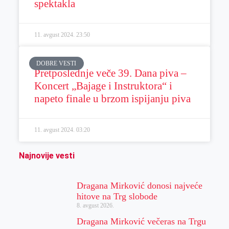
spektakla
11. avgust 2024.
23:50
DOBRE VESTI
Pretposlednje veče 39. Dana piva –
Koncert „Bajage i Instruktora“ i
napeto finale u brzom ispijanju piva
11. avgust 2024.
03:20
Najnovije vesti
Dragana Mirković donosi najveće
hitove na Trg slobode
8. avgust 2026.
Dragana Mirković večeras na Trgu