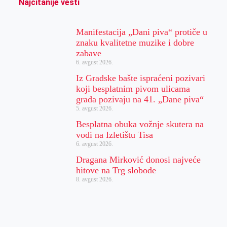
Najčitanije vesti
Manifestacija „Dani piva“ protiče u
znaku kvalitetne muzike i dobre
zabave
6. avgust 2026.
Iz Gradske bašte ispraćeni pozivari
koji besplatnim pivom ulicama
grada pozivaju na 41. „Dane piva“
5. avgust 2026.
Besplatna obuka vožnje skutera na
vodi na Izletištu Tisa
6. avgust 2026.
Dragana Mirković donosi najveće
hitove na Trg slobode
8. avgust 2026.