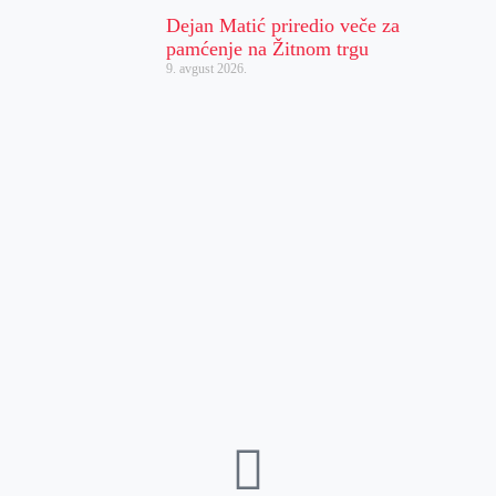
Dejan Matić priredio veče za
pamćenje na Žitnom trgu
9. avgust 2026.