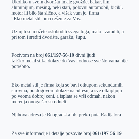
Ukoliko u svom dvorištu imate gvožđe, bakar, lim,
e
I
s
a
aluminijum, mesing, neki stari, polovni automobil, bicikl,
r
n
A
i
motor ili bilo šta slično, a višak vam je, firma
“Eko metal stil” ima rešenje za Vas.
p
l
p
Uz njih se možete osloboditi svega toga, malo i zaraditi, a
pri tom i srediti dvorište, garažu, šupu.
Pozivom na broj
061/197-56-19
divni ljudi
iz Eko metal stil-a dolaze do Vas i odnose sve što vama nije
potrebno.
Eko metal stil je firma koja se bavi otkupom sekundarnih
sirovina, po dogovoru dolaze na adresu, a sve otkupljuju
po veoma dobroj ceni, a isplata se vrši odmah, nakon
merenja onoga što su odneli.
Njihova adresa je Beogradska bb, preko puta Radijatora.
Za sve informacije i detalje pozovite broj
061/197-56-19