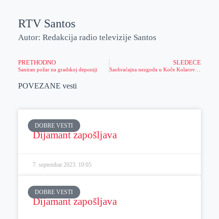
RTV Santos
Autor: Redakcija radio televizije Santos
PRETHODNO
SLEDEĆE
Saniran požar na gradskoj deponiji
Saobraćajna nezgoda u Koče Kolarovoj ulici
POVEZANE vesti
DOBRE VESTI
Dijamant zapošljava
7. septembar 2023.
10:05
DOBRE VESTI
Dijamant zapošljava