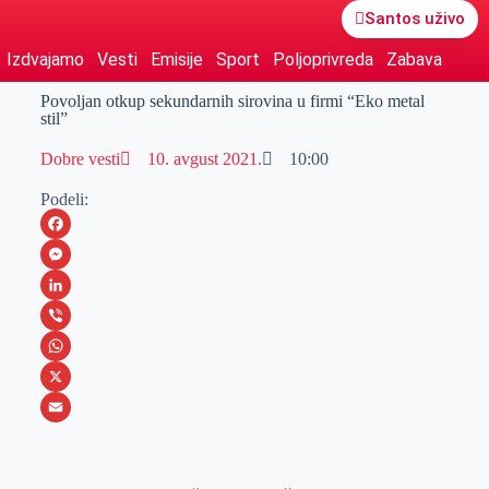
Santos uživo
Izdvajamo
Vesti
Emisije
Sport
Poljoprivreda
Zabava
Povoljan otkup sekundarnih sirovina u firmi “Eko metal
stil”
Dobre vesti
10. avgust 2021.
10:00
Podeli:
F
a
M
c
e
L
e
s
i
V
b
s
n
i
W
o
e
k
b
h
X
o
n
e
e
a
E
k
g
d
r
t
m