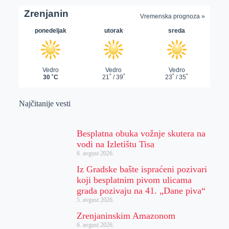
Najčitanije vesti
Besplatna obuka vožnje skutera na
vodi na Izletištu Tisa
6. avgust 2026.
Iz Gradske bašte ispraćeni pozivari
koji besplatnim pivom ulicama
grada pozivaju na 41. „Dane piva“
5. avgust 2026.
Zrenjaninskim Amazonom
6. avgust 2026.