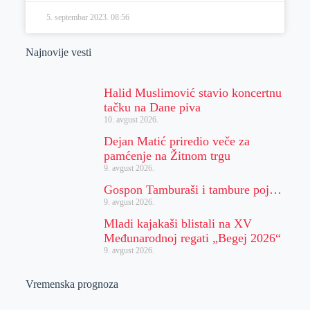
5. septembar 2023.
08:56
Najnovije vesti
Halid Muslimović stavio koncertnu
tačku na Dane piva
10. avgust 2026.
Dejan Matić priredio veče za
pamćenje na Žitnom trgu
9. avgust 2026.
Gospon Tamburaši i tambure poj…
9. avgust 2026.
Mladi kajakaši blistali na XV
Međunarodnoj regati „Begej 2026“
9. avgust 2026.
Vremenska prognoza