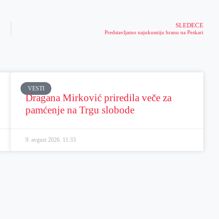
SLEDEĆE
Predstavljamo najukusniju hranu na Peskari
VESTI
Dragana Mirković priredila veče za
pamćenje na Trgu slobode
9. avgust 2026.
11:33