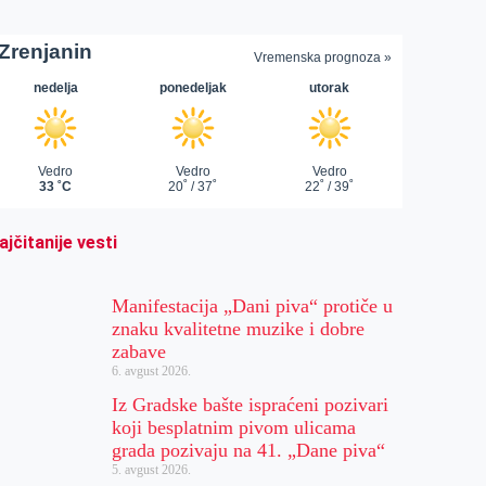
ajčitanije vesti
Manifestacija „Dani piva“ protiče u
znaku kvalitetne muzike i dobre
zabave
6. avgust 2026.
Iz Gradske bašte ispraćeni pozivari
koji besplatnim pivom ulicama
grada pozivaju na 41. „Dane piva“
5. avgust 2026.