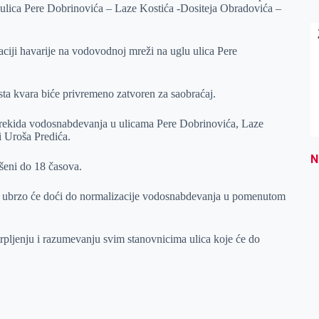
 ulica Pere Dobrinovića – Laze Kostića -Dositeja Obradovića –
ciji havarije na vodovodnoj mreži na uglu ulica Pere
sta kvara biće privremeno zatvoren za saobraćaj.
prekida vodosnabdevanja u ulicama Pere Dobrinovića, Laze
i Uroša Predića.
N
šeni do 18 časova.
 i ubrzo će doći do normalizacije vodosnabdevanja u pomenutom
trpljenju i razumevanju svim stanovnicima ulica koje će do