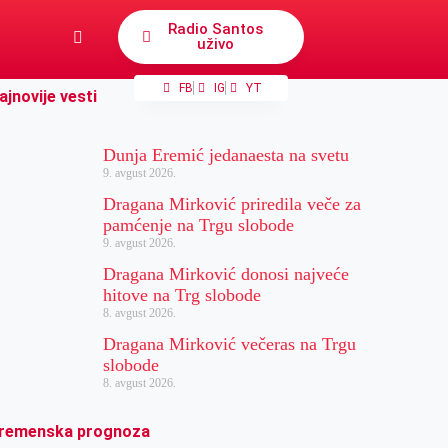
Radio Santos
uživo
FB
IG
YT
ajnovije vesti
Dunja Eremić jedanaesta na svetu
9. avgust 2026.
Dragana Mirković priredila veče za
pamćenje na Trgu slobode
9. avgust 2026.
Dragana Mirković donosi najveće
hitove na Trg slobode
8. avgust 2026.
Dragana Mirković večeras na Trgu
slobode
8. avgust 2026.
remenska prognoza