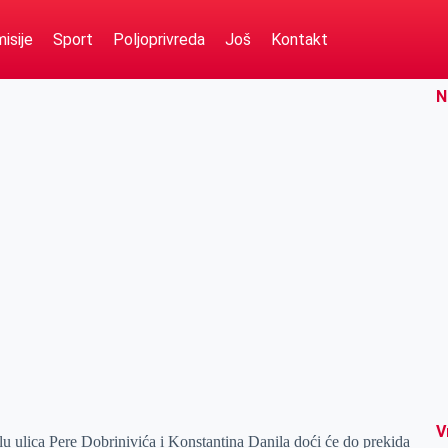
isije
Sport
Poljoprivreda
Još
Kontakt
N
V
u ulica Pere Dobrinivića i Konstantina Danila doći će do prekida