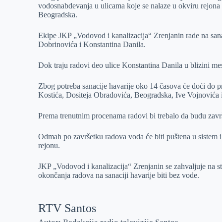
vodosnabdevanja u ulicama koje se nalaze u okviru rejona
r
n
A
i
Beogradska.
p
l
Ekipe JKP „Vodovod i kanalizacija“ Zrenjanin rade na sana
p
Dobrinovića i Konstantina Danila.
Dok traju radovi deo ulice Konstantina Danila u blizini me
Zbog potreba sanacije havarije oko 14 časova će doći do 
Kostića, Dositeja Obradovića, Beogradska, Ive Vojnovića 
Prema trenutnim procenama radovi bi trebalo da budu zavr
Odmah po završetku radova voda će biti puštena u sistem
rejonu.
JKP „Vodovod i kanalizacija“ Zrenjanin se zahvaljuje na s
okončanja radova na sanaciji havarije biti bez vode.
RTV Santos