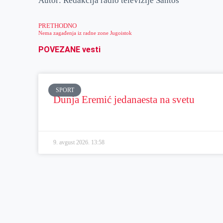
Autor: Redakcija radio televizije Santos
PRETHODNO
Nema zagađenja iz radne zone Jugoistok
POVEZANE vesti
SPORT
Dunja Eremić jedanaesta na svetu
9. avgust 2026.
13:58