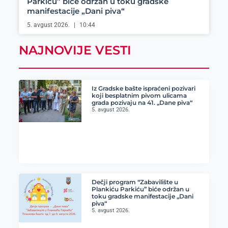
Parkiću” biće održan u toku gradske
manifestacije „Dani piva“
5. avgust 2026.
10:44
NAJNOVIJE VESTI
Iz Gradske bašte ispraćeni pozivari
koji besplatnim pivom ulicama
grada pozivaju na 41. „Dane piva“
5. avgust 2026.
Dečji program “Zabavilište u
Plankiću Parkiću” biće održan u
toku gradske manifestacije „Dani
piva“
5. avgust 2026.