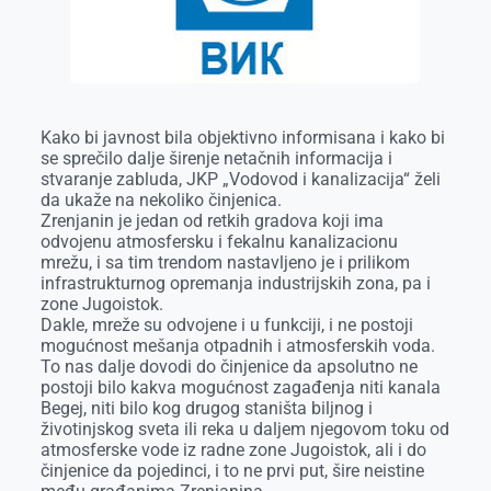
o
g
I
p
k
e
n
p
r
Kako bi javnost bila objektivno informisana i kako bi
se sprečilo dalje širenje netačnih informacija i
stvaranje zabluda, JKP „Vodovod i kanalizacija“ želi
da ukaže na nekoliko činjenica.
Zrenjanin je jedan od retkih gradova koji ima
odvojenu atmosfersku i fekalnu kanalizacionu
mrežu, i sa tim trendom nastavljeno je i prilikom
infrastrukturnog opremanja industrijskih zona, pa i
zone Jugoistok.
Dakle, mreže su odvojene i u funkciji, i ne postoji
mogućnost mešanja otpadnih i atmosferskih voda.
To nas dalje dovodi do činjenice da apsolutno ne
postoji bilo kakva mogućnost zagađenja niti kanala
Begej, niti bilo kog drugog staništa biljnog i
životinjskog sveta ili reka u daljem njegovom toku od
atmosferske vode iz radne zone Jugoistok, ali i do
činjenice da pojedinci, i to ne prvi put, šire neistine