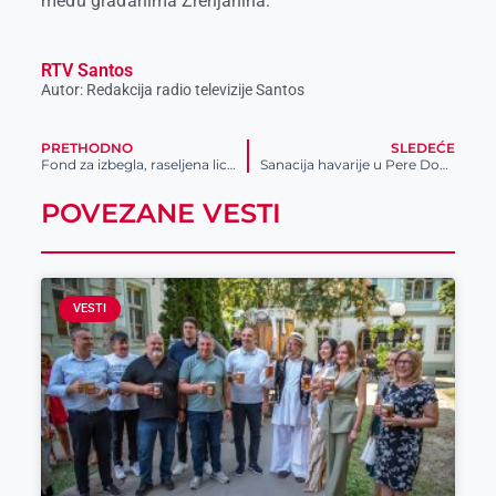
među građanima Zrenjanina.
RTV Santos
Autor: Redakcija radio televizije Santos
PRETHODNO
SLEDEĆE
Fond za izbegla, raseljena lica i za saradnju sa Srbima u regionu raspisao Javni poziv za dodelu pomoći u građevinskom materijalu
Sanacija havarije u Pere Dobrinovića
POVEZANE VESTI
VESTI