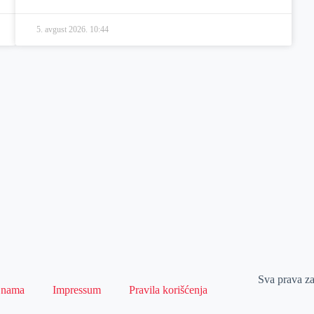
5. avgust 2026.
10:44
Sva prava z
 nama
Impressum
Pravila korišćenja