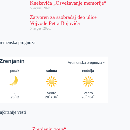
Kneževića „Osvežavanje memorije“
5. avgust 2026.
Zatvoren za saobraćaj deo ulice
Vojvode Petra Bojovića
5. avgust 2026.
remenska prognoza
jčitanije vesti
„Zrenjanin zove“