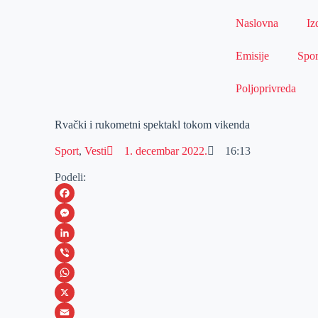
Naslovna
Iz
Emisije
Spor
Poljoprivreda
Rvački i rukometni spektakl tokom vikenda
Sport
,
Vesti
1. decembar 2022.
16:13
Podeli:
F
a
M
c
e
L
e
s
i
V
b
s
n
i
W
o
e
k
b
h
X