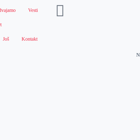
dvajamo
Vesti
t
Još
Kontakt
N