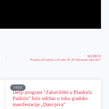
SLEDEĆE
Posađeno 40 sadnica u dvorištu OŠ „Dr Aleksandar Sabovljev“
VESTI
Dečji program “Zabavilište u Plankiću
Parkiću” biće održan u toku gradske
manifestacije „Dani piva“