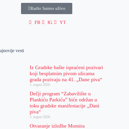
Radio Santos uživo
FB
IG
YT
ajnovije vesti
Iz Gradske bašte ispraćeni pozivari
koji besplatnim pivom ulicama
grada pozivaju na 41. „Dane piva“
5. avgust 2026.
Dečji program “Zabavilište u
Plankiću Parkiću” biće održan u
toku gradske manifestacije „Dani
piva“
5. avgust 2026.
Otvaranje izložbe Momira