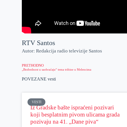
RTV Santos
Autor: Redakcija radio televizije Santos
PRETHODNO
„Bezbednost u saobraćaju“ tema tribine u Melencima
POVEZANE vesti
VESTI
Iz Gradske bašte ispraćeni pozivari
koji besplatnim pivom ulicama grada
pozivaju na 41. „Dane piva“