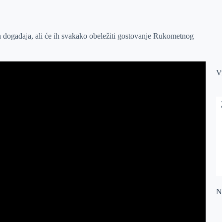
h događaja, ali će ih svakako obeležiti gostovanje Rukometnog
V
Na