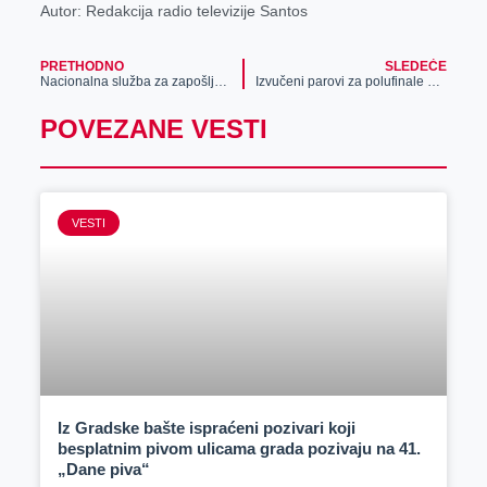
Autor: Redakcija radio televizije Santos
PRETHODNO
SLEDEĆE
Nacionalna služba za zapošljavanje: Isplata redovne i privremene novčane naknade za decembar
Izvučeni parovi za polufinale u nadmetanju gusana
POVEZANE VESTI
VESTI
Iz Gradske bašte ispraćeni pozivari koji
besplatnim pivom ulicama grada pozivaju na 41.
„Dane piva“