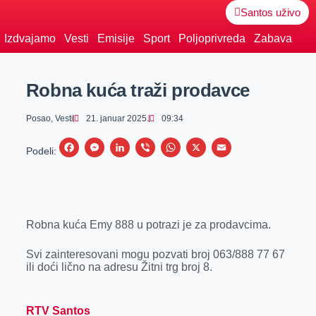
Santos uživo
Izdvajamo
Vesti
Emisije
Sport
Poljoprivreda
Zabava
Robna kuća traži prodavce
Posao
,
Vesti
21. januar 2025.
09:34
F
M
L
V
W
X
E
Podeli:
a
e
i
i
h
m
c
s
n
b
a
a
e
s
k
e
t
i
Robna kuća Emy 888 u potrazi je za prodavcima.
b
e
e
r
s
l
o
n
d
A
Svi zainteresovani mogu pozvati broj 063/888 77 67
o
g
I
p
ili doći lično na adresu Žitni trg broj 8.
k
e
n
p
r
RTV Santos