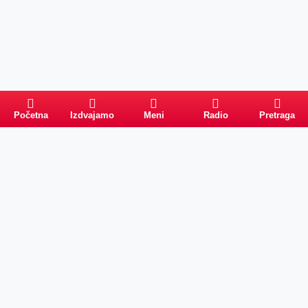
Početna
Izdvajamo
Meni
Radio
Pretraga
Pretraga
Kategorije
Ostalo
Naslovna
Izdvajamo