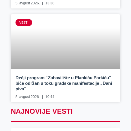
5. avgust 2026.
13:36
VESTI
Dečji program “Zabavilište u Plankiću Parkiću”
biće održan u toku gradske manifestacije „Dani
piva“
5. avgust 2026.
10:44
NAJNOVIJE VESTI