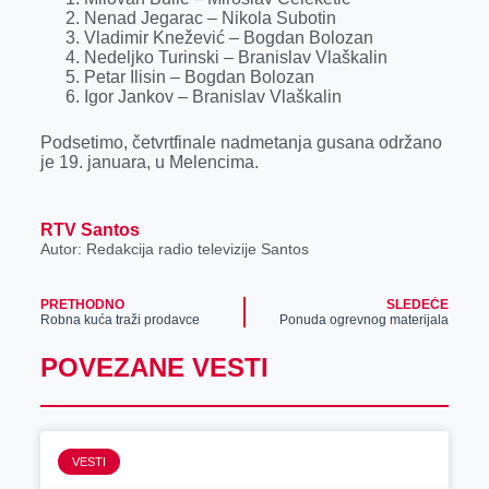
r
Nenad Jegarac – Nikola Subotin
Vladimir Knežević – Bogdan Bolozan
Nedeljko Turinski – Branislav Vlaškalin
Petar Ilisin – Bogdan Bolozan
Igor Jankov – Branislav Vlaškalin
Podsetimo, četvrtfinale nadmetanja gusana održano
je 19. januara, u Melencima.
RTV Santos
Autor: Redakcija radio televizije Santos
PRETHODNO
SLEDEĆE
Robna kuća traži prodavce
Ponuda ogrevnog materijala
POVEZANE VESTI
VESTI