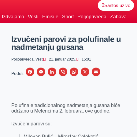
Santos uživo
Izdvajamo
Vesti
Emisije
Sport
Poljoprivreda
Zabava
Izvučeni parovi za polufinale u
nadmetanju gusana
Poljoprivreda
,
Vesti
21. januar 2025.
15:01
F
M
L
V
W
X
E
Podeli:
a
e
i
i
h
m
c
s
n
b
a
a
e
s
k
e
t
i
Polufinale tradicionalnog nadmetanja gusana biće
b
e
e
r
s
l
održano u Melencima 2. februara, ove godine.
o
n
d
A
o
g
I
p
Izvučeni parovi su:
k
e
n
p
Milovan Bulić – Miroslav Čeleketić