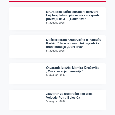
Iz Gradske bašte ispraćeni pozivari
koji besplatnim pivom ulicama grada
pozivaju na 41. „Dane piva“
5. avgust 2026.
Dečji program “Zabavilište u Plankiću
Parkiću” biće održan u toku gradske
manifestacije „Dani piva“
5. avgust 2026.
Otvaranje izložbe Momira Kneževića
„Osvežavanje memorije“
5. avgust 2026.
Zatvoren za saobraćaj deo ulice
Vojvode Petra Bojovića
5. avgust 2026.