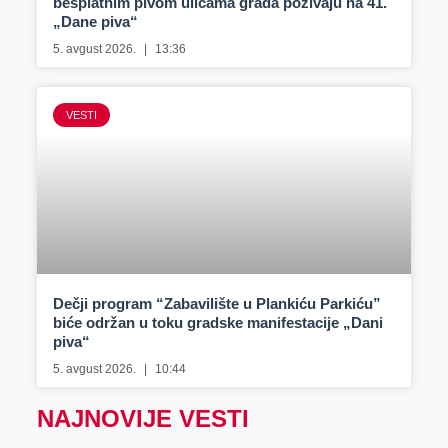
besplatnim pivom ulicama grada pozivaju na 41.
„Dane piva“
5. avgust 2026.
13:36
VESTI
Dečji program “Zabavilište u Plankiću Parkiću”
biće održan u toku gradske manifestacije „Dani
piva“
5. avgust 2026.
10:44
NAJNOVIJE VESTI