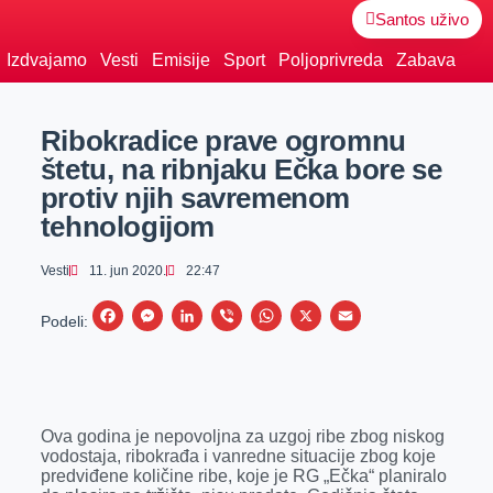
Santos uživo
Izdvajamo
Vesti
Emisije
Sport
Poljoprivreda
Zabava
Ribokradice prave ogromnu
štetu, na ribnjaku Ečka bore se
protiv njih savremenom
tehnologijom
Vesti
11. jun 2020.
22:47
F
M
L
V
W
X
E
Podeli:
a
e
i
i
h
m
c
s
n
b
a
a
e
s
k
e
t
i
Ova godina je nepovoljna za uzgoj ribe zbog niskog
b
e
e
r
s
l
vodostaja, ribokrađa i vanredne situacije zbog koje
o
n
d
A
predviđene količine ribe, koje je RG „Ečka“ planiralo