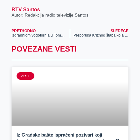
RTV Santos
Autor: Redakcija radio televizije Santos
PRETHODNO
SLEDEĆE
Izgradnjom vodotornja u Tomaševcu, rešen je dugogodišnji problem
Preporuka Kriznog štaba koja se odnosi na predstojeće izbore
POVEZANE VESTI
VESTI
Iz Gradske bašte ispraćeni pozivari koji