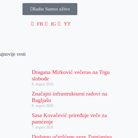
Radio Santos uživo
FB
IG
YT
ajnovije vesti
Dragana Mirković večeras na Trgu
slobode
8. avgust 2026.
Značajni infrastrukturni radovi na
Bagljašu
8. avgust 2026.
Sasa Kovačević priređuje veče za
pamćenje
7. avgust 2026.
Dodatno učvršćene veze Zrenjanina