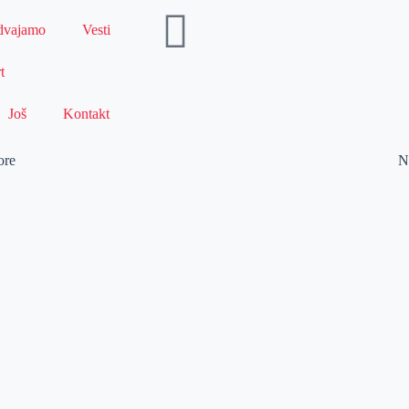
dvajamo
Vesti
t
Još
Kontakt
ore
N