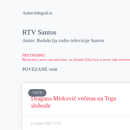
Autor:telegraf.rs
RTV Santos
Autor: Redakcija radio televizije Santos
PRETHODNO
POVEZANE vesti
VESTI
Dragana Mirković večeras na Trgu
slobode
8. avgust 2026.
15:45