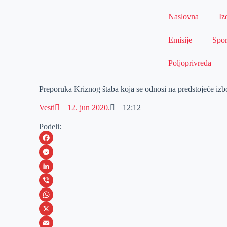
Naslovna
Iz
Emisije
Spor
Poljoprivreda
Preporuka Kriznog štaba koja se odnosi na predstojeće izb
Vesti
12. jun 2020.
12:12
Podeli:
F
a
M
c
e
L
e
s
i
V
b
s
n
i
W
o
e
k
b
h
X