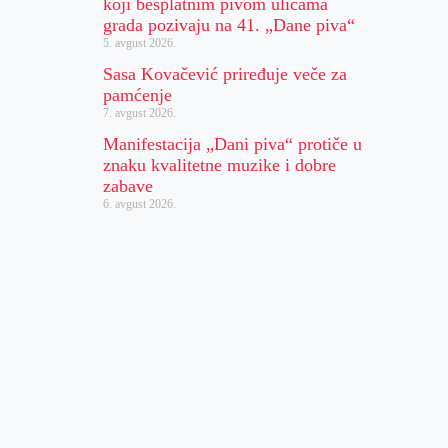
koji besplatnim pivom ulicama
grada pozivaju na 41. „Dane piva“
5. avgust 2026.
Sasa Kovačević priređuje veče za
pamćenje
7. avgust 2026.
Manifestacija „Dani piva“ protiče u
znaku kvalitetne muzike i dobre
zabave
6. avgust 2026.