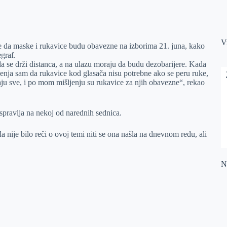
V
ke da maske i rukavice budu obavezne na izborima 21. juna, kako
egraf.
a se drži distanca, a na ulazu moraju da budu dezobarijere. Kada
šljenja sam da rukavice kod glasača nisu potrebne ako se peru ruke,
imaju sve, i po mom mišljenju su rukavice za njih obavezne“, rekao
aspravlja na nekoj od narednih sednica.
a nije bilo reči o ovoj temi niti se ona našla na dnevnom redu, ali
Na