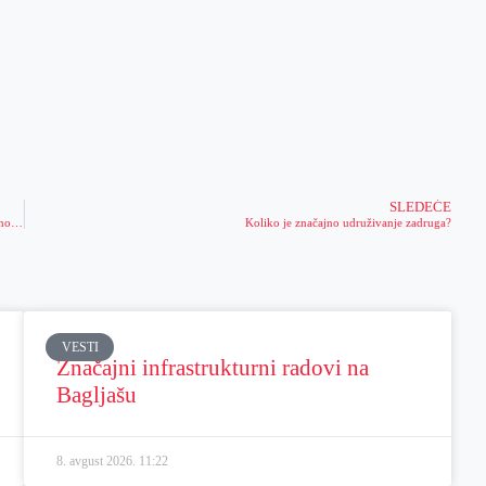
SLEDEĆE
Ribokradice prave ogromnu štetu, na ribnjaku Ečka bore se protiv njih savremenom tehnologijom
Koliko je značajno udruživanje zadruga?
VESTI
Značajni infrastrukturni radovi na
Bagljašu
8. avgust 2026.
11:22