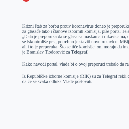
o
n
e
e
a
E
k
g
d
r
t
m
e
I
s
a
Krizni štab za borbu protiv koronavirus doneo je preporu
r
n
A
i
za glasače tako i članove izbornih komisija, piše portal Tel
„Data je preporuka da se glasa sa maskama i rukavicama, d
p
l
se iskontroliše prst, potrebno je staviti novu rukavicu. Mi
p
ali i to je preporuka. Što se tiče komisije, oni moraju da 
je Branislav Tiodorović za
Telegraf
.
Kako navodi portal, vlada bi o ovoj preporuci trebalo da r
Iz Republičke izborne komisije (RIK) su za Telegraf rekli d
da će se svaka odluka Vlade poštovati.