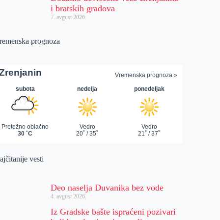
i bratskih gradova
7. avgust 2026.
remenska prognoza
jčitanije vesti
Deo naselja Duvanika bez vode
4. avgust 2026.
Iz Gradske bašte ispraćeni pozivari