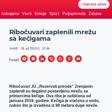
Santos uživo
Izdvajamo
Vesti
Emisije
Sport
Poljoprivreda
Zabava
Ribočuvari zaplenili mrežu
sa kečigama
Vesti
28. jul 2020.
22:46
F
M
L
V
W
X
E
Podeli:
a
e
i
i
h
m
c
s
n
b
a
a
e
s
k
e
t
i
Ribočuvari JU „Rezervati prirode“ Zrenjanin
b
e
e
r
s
l
zaplenili su ilegalno postavljenu mrežu sa
o
n
d
A
primercima kečige. Ova riba je zaštićena od
januara 2019. godine. Kečiga je vraćena u vodu,
o
g
I
p
nakon što je izvađena iz 90 metara duge mreže.
k
e
n
p