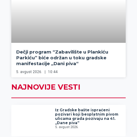
Dečji program “Zabavilište u Plankiću
Parkiću” biće održan u toku gradske
manifestacije „Dani piva“
5. avgust 2026.
10:44
NAJNOVIJE VESTI
Iz Gradske bašte ispraćeni
pozivari koji besplatnim pivom
ulicama grada pozivaju na 41.
„Dane piva“
5. avgust 2026.