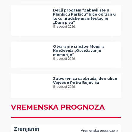
Dečji program “Zabavilište u
Plankiću Parkiću” biće održan u
toku gradske manifestacije
„Dani piva“
5. avgust 2026.
Otvaranje izložbe Momira
Kneževića „Osvežavanje
memorije“
5. avgust 2026.
Zatvoren za saobraćaj deo ulice
Vojvode Petra Bojovića
5. avgust 2026.
VREMENSKA PROGNOZA