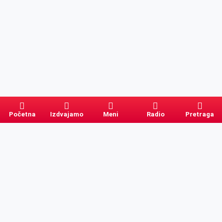
Početna
Izdvajamo
Meni
Radio
Pretraga
Pretraga
Kategorije