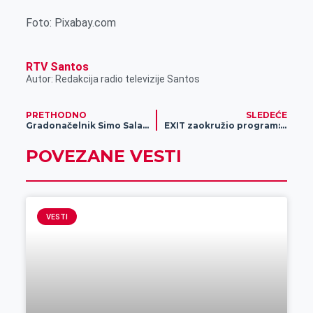
Foto: Pixabay.com
RTV Santos
Autor: Redakcija radio televizije Santos
PRETHODNO
SLEDEĆE
Gradonačelnik Simo Salapura uručio još 22 ugovora za ekonomsko osnaživanje mladih
EXIT zaokružio program: Od hip hopa, popa i zvezda elektronske scene do furioznih gitarskih rifova – EXIT 2024 ima sve!
POVEZANE VESTI
VESTI