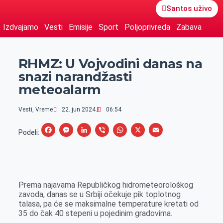
Santos uživo
Izdvajamo
Vesti
Emisije
Sport
Poljoprivreda
Zabava
RHMZ: U Vojvodini danas na
snazi narandžasti
meteoalarm
Vesti
,
Vreme
22. jun 2024.
06:54
F
M
L
V
W
X
E
Podeli:
a
e
i
i
h
m
c
s
n
b
a
a
e
s
k
e
t
i
Prema najavama Republičkog hidrometeorološkog
b
e
e
r
s
l
zavoda, danas se u Srbiji očekuje pik toplotnog
o
n
d
A
talasa, pa će se maksimalne temperature kretati od
35 do čak 40 stepeni u pojedinim gradovima.
o
g
I
p