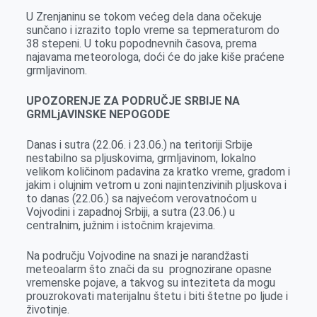
k
e
n
p
U Zrenjaninu se tokom većeg dela dana očekuje
r
sunčano i izrazito toplo vreme sa tepmeraturom do
38 stepeni. U toku popodnevnih časova, prema
najavama meteorologa, doći će do jake kiše praćene
grmljavinom.
UPOZORENJE ZA PODRUČJE SRBIJE NA
GRMLјAVINSKE NEPOGODE
Danas i sutra (22.06. i 23.06.) na teritoriji Srbije
nestabilno sa plјuskovima, grmlјavinom, lokalno
velikom količinom padavina za kratko vreme, gradom i
jakim i olujnim vetrom u zoni najintenzivinih plјuskova i
to danas (22.06.) sa najvećom verovatnoćom u
Vojvodini i zapadnoj Srbiji, a sutra (23.06.) u
centralnim, južnim i istočnim krajevima.
Na području Vojvodine na snazi je narandžasti
meteoalarm što znači da su prognozirane opasne
vremenske pojave, a takvog su inteziteta da mogu
prouzrokovati materijalnu štetu i biti štetne po ljude i
životinje.