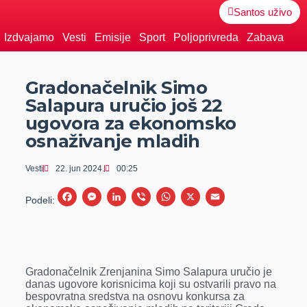
Santos uživo
Izdvajamo
Vesti
Emisije
Sport
Poljoprivreda
Zabava
Gradonačelnik Simo
Salapura uručio još 22
ugovora za ekonomsko
osnaživanje mladih
Vesti
22. jun 2024.
00:25
F
M
L
V
W
X
E
Podeli:
a
e
i
i
h
m
c
s
n
b
a
a
e
s
k
e
t
i
Gradonačelnik Zrenjanina Simo Salapura uručio je
b
e
e
r
s
l
danas ugovore korisnicima koji su ostvarili pravo na
o
n
d
A
bespovratna sredstva na osnovu konkursa za