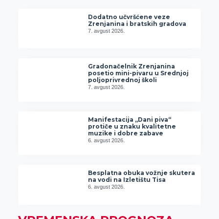
Dodatno učvršćene veze
Zrenjanina i bratskih gradova
7. avgust 2026.
Gradonačelnik Zrenjanina
posetio mini-pivaru u Srednjoj
poljoprivrednoj školi
7. avgust 2026.
Manifestacija „Dani piva“
protiče u znaku kvalitetne
muzike i dobre zabave
6. avgust 2026.
Besplatna obuka vožnje skutera
na vodi na Izletištu Tisa
6. avgust 2026.