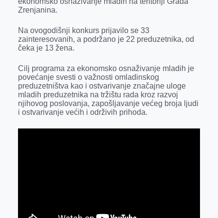
ekonomsko osnaživanje mladih na teritoriji Grada
o
g
I
p
Zrenjanina.
k
e
n
p
Na ovogodišnji konkurs prijavilo se 33
r
zainteresovanih, a podržano je 22 preduzetnika, od
čeka je 13 žena.
Cilj programa za ekonomsko osnaživanje mladih je
povećanje svesti o važnosti omladinskog
preduzetništva kao i ostvarivanje značajne uloge
mladih preduzetnika na tržištu rada kroz razvoj
njihovog poslovanja, zapošljavanje većeg broja ljudi
i ostvarivanje većih i održivih prihoda.