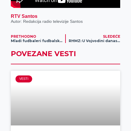
RTV Santos
Autor: Redakcija radio televizije Santos
PRETHODNO
SLEDEĆE
Mladi fudbaleri fudbalskog kluba „Petlić“ završili sezonu sa brojnim trofejima
RHMZ: U Vojvodini danas na snazi narandžasti meteoalarm
POVEZANE VESTI
VESTI