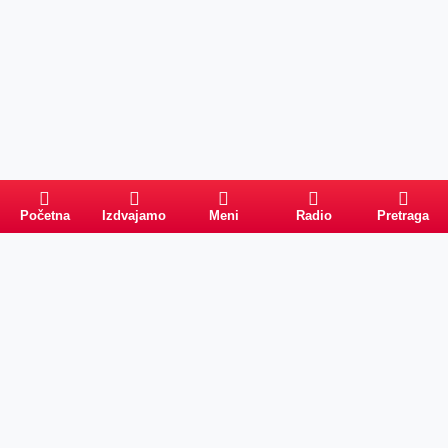
Početna
Izdvajamo
Meni
Radio
Pretraga
Pretraga
Kategorije
Ostalo
Naslovna