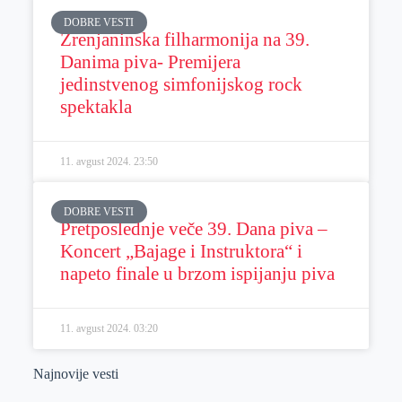
DOBRE VESTI
Zrenjaninska filharmonija na 39.
Danima piva- Premijera
jedinstvenog simfonijskog rock
spektakla
11. avgust 2024.
23:50
DOBRE VESTI
Pretposlednje veče 39. Dana piva –
Koncert „Bajage i Instruktora“ i
napeto finale u brzom ispijanju piva
11. avgust 2024.
03:20
Najnovije vesti