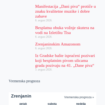
Manifestacija „Dani piva“ protiče u
znaku kvalitetne muzike i dobre
zabave
6. avgust 2026.
Besplatna obuka vožnje skutera na
vodi na Izletištu Tisa
6. avgust 2026.
Zrenjaninskim Amazonom
6. avgust 2026.
Iz Gradske bašte ispraćeni pozivari
koji besplatnim pivom ulicama
grada pozivaju na 41. „Dane piva“
5. avgust 2026.
Vremenska prognoza