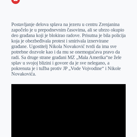
o
n
e
e
a
E
k
g
d
r
t
m
Postavljanje delova splava na jezeru u centru Zrenjanina
e
I
s
a
započelo je u prepodnevnim časovima, ali se ubrzo okupio
r
n
A
i
deo građana koji je blokirao radove. Prisutna je bila policija
koja je obezbeđivala protest i smirivala iznervirane
p
l
građane. Ugostitelj Nikola Novaković tvrdi da ima sve
p
potrebne dozvole kao i da mu se onemogućava pravo da
radi. Sa druge strane građani MZ „Mala Amerika“ne žele
splav u svojoj blizini i govore da je sve nelegano, a
pokrenuta je i tužba protiv JP „Vode Vojvodine“ i Nikole
Novakovića.