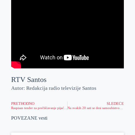
RTV Santos
Autor: Redakcija radio televizije Santos
PRETHODNO
SLEDEĆE
Raspisan tender za prečišćavanje pijaće vode
Na svakih 20 sati se desi samoubistvo u Vojvodini
POVEZANE vesti