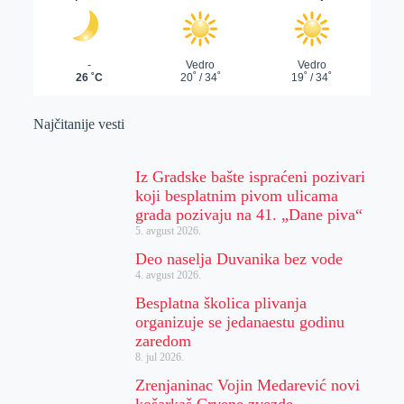
Najčitanije vesti
Iz Gradske bašte ispraćeni pozivari
koji besplatnim pivom ulicama
grada pozivaju na 41. „Dane piva“
5. avgust 2026.
Deo naselja Duvanika bez vode
4. avgust 2026.
Besplatna školica plivanja
organizuje se jedanaestu godinu
zaredom
8. jul 2026.
Zrenjaninac Vojin Medarević novi
košarkaš Crvene zvezde