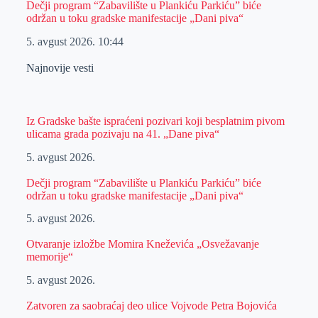
Dečji program “Zabavilište u Plankiću Parkiću” biće
održan u toku gradske manifestacije „Dani piva“
5. avgust 2026.
10:44
Najnovije vesti
Iz Gradske bašte ispraćeni pozivari koji besplatnim pivom
ulicama grada pozivaju na 41. „Dane piva“
5. avgust 2026.
Dečji program “Zabavilište u Plankiću Parkiću” biće
održan u toku gradske manifestacije „Dani piva“
5. avgust 2026.
Otvaranje izložbe Momira Kneževića „Osvežavanje
memorije“
5. avgust 2026.
Zatvoren za saobraćaj deo ulice Vojvode Petra Bojovića