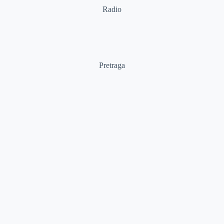
Radio
Pretraga
Pretraga
Kategorije
Ostalo
Naslovna
Izdvajamo