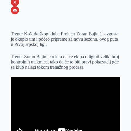
b
s
n
i
W
o
e
k
b
h
X
o
n
e
e
a
E
k
g
d
r
t
m
Trener Košarkaškog kluba Proleter Zoran Bajin 1. avgusta
e
I
s
a
je okupio tim i počeo pripreme za novu sezonu, ovog puta
r
n
A
i
u Prvoj srpskoj ligi.
p
l
Trener Zoran Bajin je rekao da će ekipa odigrati veliki broj
p
kontrolnih utakmica, tako da će to biti pravi pokazatelj gde
se klub nalazi tokom trenažnog procesa.