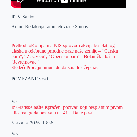
RTV Santos
Autor: Redakcija radio televizije Santos
Prethodno
Kompanija NIS sprovodi akciju besplatnog
ulaska u odabrane prirodne oaze naše zemlje – “Carsku
baru”, “Zasavicu”, “Obedsku baru” i Botaničku baštu
“Jevremovac”
Sledeće
Prodaju limunadu da zarade džeparac
POVEZANE vesti
Vesti
Iz Gradske bašte ispraćeni pozivari koji besplatnim pivom
ulicama grada pozivaju na 41. „Dane piva“
5. avgust 2026.
13:36
Vesti