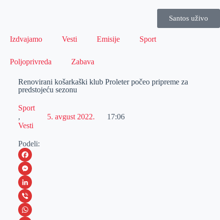
Santos uživo
Izdvajamo
Vesti
Emisije
Sport
Poljoprivreda
Zabava
Renovirani košarkaški klub Proleter počeo pripreme za
predstojeću sezonu
Sport
,
5. avgust 2022.
17:06
Vesti
Podeli:
F
a
M
c
e
L
e
s
i
V