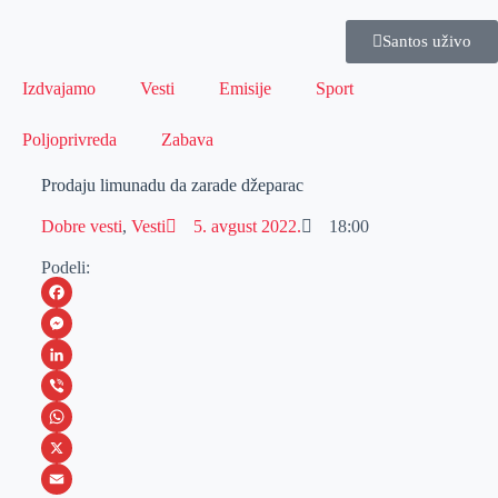
Santos uživo
Izdvajamo
Vesti
Emisije
Sport
Poljoprivreda
Zabava
Prodaju limunadu da zarade džeparac
Dobre vesti
,
Vesti
5. avgust 2022.
18:00
Podeli:
F
a
M
c
e
L
e
s
i
V
b
s
n
i
W
o
e
k
b
h
X