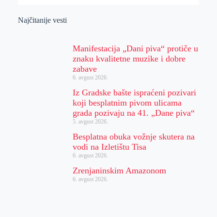
Najčitanije vesti
Manifestacija „Dani piva“ protiče u
znaku kvalitetne muzike i dobre
zabave
6. avgust 2026.
Iz Gradske bašte ispraćeni pozivari
koji besplatnim pivom ulicama
grada pozivaju na 41. „Dane piva“
5. avgust 2026.
Besplatna obuka vožnje skutera na
vodi na Izletištu Tisa
6. avgust 2026.
Zrenjaninskim Amazonom
6. avgust 2026.