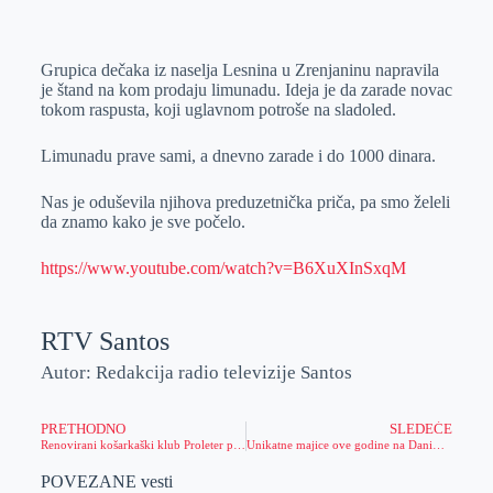
o
n
e
e
a
E
k
g
d
r
t
m
Grupica dečaka iz naselja Lesnina u Zrenjaninu napravila
e
I
s
a
je štand na kom prodaju limunadu. Ideja je da zarade novac
r
n
A
i
tokom raspusta, koji uglavnom potroše na sladoled.
p
l
Limunadu prave sami, a dnevno zarade i do 1000 dinara.
p
Nas je oduševila njihova preduzetnička priča, pa smo želeli
da znamo kako je sve počelo.
https://www.youtube.com/watch?v=B6XuXInSxqM
RTV Santos
Autor: Redakcija radio televizije Santos
PRETHODNO
SLEDEĆE
Renovirani košarkaški klub Proleter počeo pripreme za predstojeću sezonu
Unikatne majice ove godine na Danima piva
POVEZANE vesti