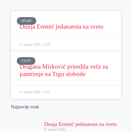
SPORT
Dunja Eremić jedanaesta na svetu
9. avgust 2026.
13:58
VESTI
Dragana Mirković priredila veče za
pamćenje na Trgu slobode
9. avgust 2026.
11:33
Najnovije vesti
Dunja Eremić jedanaesta na svetu
9. avgust 2026.