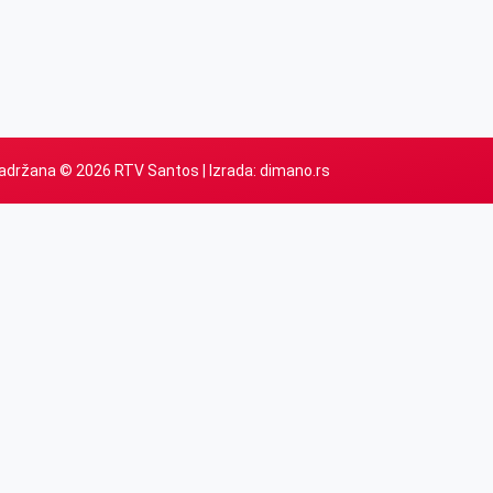
adržana © 2026 RTV Santos | Izrada:
dimano.rs