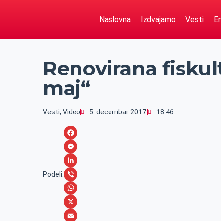
Naslovna
Izdvajamo
Vesti
Em
Renovirana fiskult
maj“
Vesti
,
Video
5. decembar 2017.
18:46
F
a
M
c
e
L
Podeli:
e
s
i
V
b
s
n
i
W
o
e
k
b
h
X