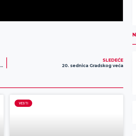
N
SLEDEĆE
edić“ i Zavod za javno zdravlje potpisali Ugovor o poslovno – tehničkoj saradnji
20. sednica Gradskog veća
VESTI