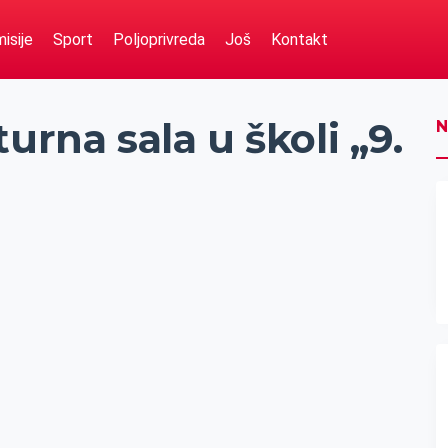
isije
Sport
Poljoprivreda
Još
Kontakt
urna sala u školi „9.
N