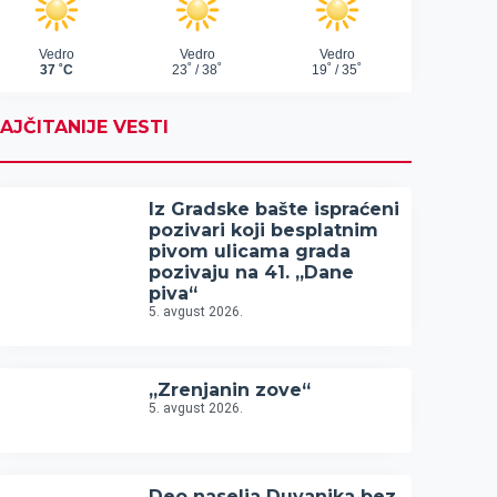
AJČITANIJE VESTI
Iz Gradske bašte ispraćeni
pozivari koji besplatnim
pivom ulicama grada
pozivaju na 41. „Dane
piva“
5. avgust 2026.
„Zrenjanin zove“
5. avgust 2026.
Deo naselja Duvanika bez