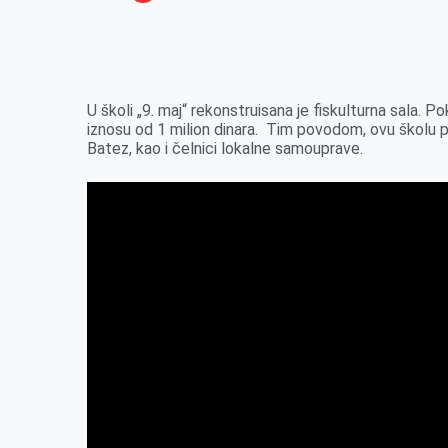
o
n
e
e
a
E
k
g
d
r
t
m
e
I
s
a
r
n
A
i
U školi „9. maj“ rekonstruisana je fiskulturna sala. P
iznosu od 1 milion dinara. Tim povodom, ovu školu po
p
l
Batez, kao i čelnici lokalne samouprave.
p