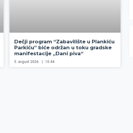
Dečji program “Zabavilište u Plankiću
Parkiću” biće održan u toku gradske
manifestacije „Dani piva“
5. avgust 2026.
10:44