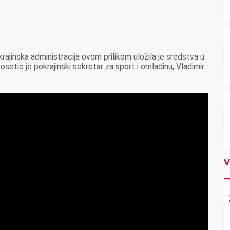
okrajinska administracija ovom prilikom uložila je sredstva u
setio je pokrajinski sekretar za sport i omladinu, Vladimir
V