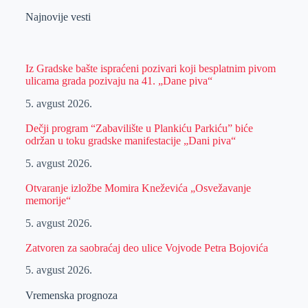
Najnovije vesti
Iz Gradske bašte ispraćeni pozivari koji besplatnim pivom
ulicama grada pozivaju na 41. „Dane piva“
5. avgust 2026.
Dečji program “Zabavilište u Plankiću Parkiću” biće
održan u toku gradske manifestacije „Dani piva“
5. avgust 2026.
Otvaranje izložbe Momira Kneževića „Osvežavanje
memorije“
5. avgust 2026.
Zatvoren za saobraćaj deo ulice Vojvode Petra Bojovića
5. avgust 2026.
Vremenska prognoza