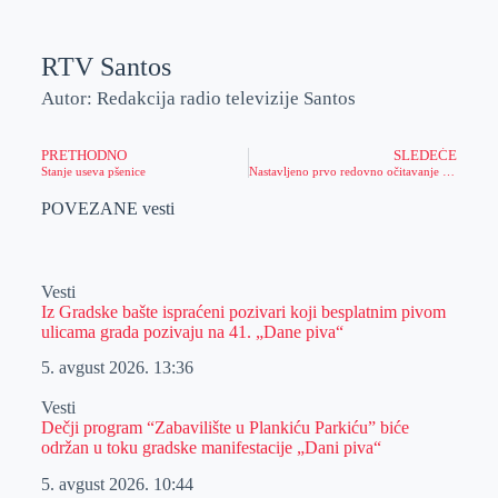
RTV Santos
Autor: Redakcija radio televizije Santos
PRETHODNO
SLEDEĆE
Stanje useva pšenice
Nastavljeno prvo redovno očitavanje vodomera
POVEZANE vesti
Vesti
Iz Gradske bašte ispraćeni pozivari koji besplatnim pivom
ulicama grada pozivaju na 41. „Dane piva“
5. avgust 2026.
13:36
Vesti
Dečji program “Zabavilište u Plankiću Parkiću” biće
održan u toku gradske manifestacije „Dani piva“
5. avgust 2026.
10:44