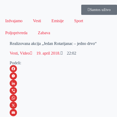
Santos uživo
Izdvajamo
Vesti
Emisije
Sport
Poljoprivreda
Zabava
Realizovana akcija „Jedan Rotarijanac – jedno drvo“
Vesti
,
Video
19. april 2018.
22:02
Podeli:
F
a
M
c
e
L
e
s
i
V
b
s
n
i
W
o
e
k
b
h
X