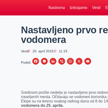
Naslovna
Izdvajamo
Vesti
E
Nastavljeno prvo r
vodomera
Vesti
20. april 2018.
11:19
F
M
L
V
W
X
E
Podeli:
a
e
i
i
h
m
c
s
n
b
a
a
e
s
k
e
t
i
b
e
e
r
s
l
Sredinom prošle nedelje je nastavljeno prvo redov
o
n
d
A
naseljenih mesta. Očitavaju se vodomeri korisnika 
Ekipe su na terenu svakog radnog dana od 8 do 1
o
g
I
p
vodomera do 25. aprila.