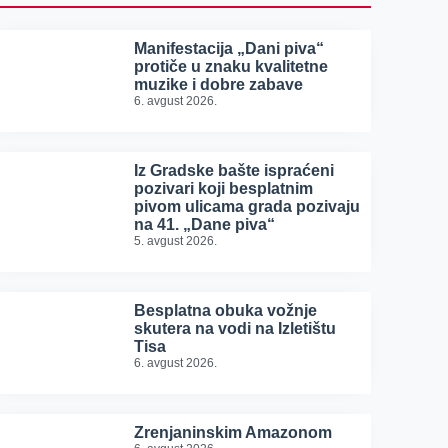
Manifestacija „Dani piva“
protiče u znaku kvalitetne
muzike i dobre zabave
6. avgust 2026.
Iz Gradske bašte ispraćeni
pozivari koji besplatnim
pivom ulicama grada pozivaju
na 41. „Dane piva“
5. avgust 2026.
Besplatna obuka vožnje
skutera na vodi na Izletištu
Tisa
6. avgust 2026.
Zrenjaninskim Amazonom