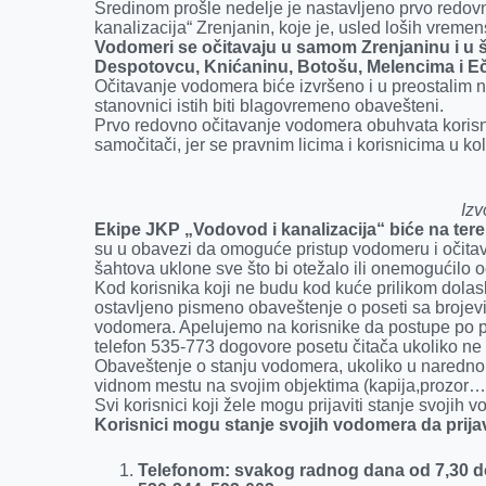
k
e
n
p
Sredinom prošle nedelje je nastavljeno prvo redo
kanalizacija“ Zrenjanin, koje je, usled loših vreme
r
Vodomeri se očitavaju u samom Zrenjaninu i u 
Despotovcu, Knićaninu, Botošu, Melencima i Ečk
Očitavanje vodomera biće izvršeno i u preostalim 
stanovnici istih biti blagovremeno obavešteni.
Prvo redovno očitavanje vodomera obuhvata korisni
samočitači, jer se pravnim licima i korisnicima u
Izv
Ekipe JKP „Vodovod i kanalizacija“ biće na te
su u obavezi da omoguće pristup vodomeru i očitava
šahtova uklone sve što bi otežalo ili onemogućilo 
Kod korisnika koji ne budu kod kuće prilikom dolask
ostavljeno pismeno obaveštenje o poseti sa brojev
vodomera. Apelujemo na korisnike da postupe po p
telefon 535-773 dogovore posetu čitača ukoliko ne
Obaveštenje o stanju vodomera, ukoliko u narednom
vidnom mestu na svojim objektima (kapija,prozor…) k
Svi korisnici koji žele mogu prijaviti stanje svojih 
Korisnici mogu stanje svojih vodomera da prijav
Telefonom: svakog radnog dana od 7,30 do