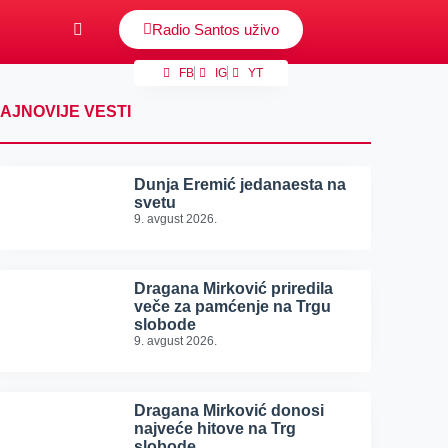
Radio Santos uživo
FB
IG
YT
AJNOVIJE VESTI
Dunja Eremić jedanaesta na
svetu
9. avgust 2026.
Dragana Mirković priredila
veče za pamćenje na Trgu
slobode
9. avgust 2026.
Dragana Mirković donosi
najveće hitove na Trg
slobode