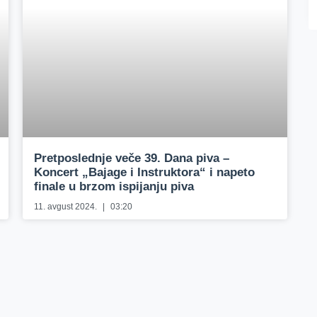
Pretposlednje veče 39. Dana piva –
Koncert „Bajage i Instruktora“ i napeto
finale u brzom ispijanju piva
11. avgust 2024.
03:20