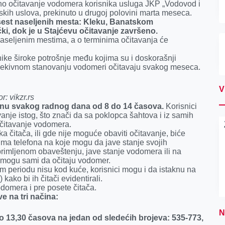
vno očitavanje vodomera korisnika usluga JKP „Vodovod i
nskih uslova, prekinuto u drugoj polovini marta meseca.
šest naseljenih mesta: Kleku, Banatskom
i, dok je u Stajćevu očitavanje završeno.
naseljenim mestima, a o terminima očitavanja će
ke široke potrošnje među kojima su i doskorašnji
 kolekivnom stanovanju vodomeri očitavaju svakog meseca.
V
or: vikzr.rs
renu svakog radnog dana od 8 do 14 časova.
Korisnici
nje istog, što znači da sa poklopca šahtova i iz samih
očitavanje vodomera.
a čitača, ili gde nije moguće obaviti očitavanje, biće
ima telefona na koje mogu da jave stanje svojih
rimljenom obaveštenju, jave stanje vodomera ili na
 mogu sami da očitaju vodomer.
 periodu nisu kod kuće, korisnici mogu i da istaknu na
ako bi ih čitači evidentirali.
vodomera i pre posete čitača.
e na tri načina:
N
 13,30 časova na jedan od sledećih brojeva: 535-773,