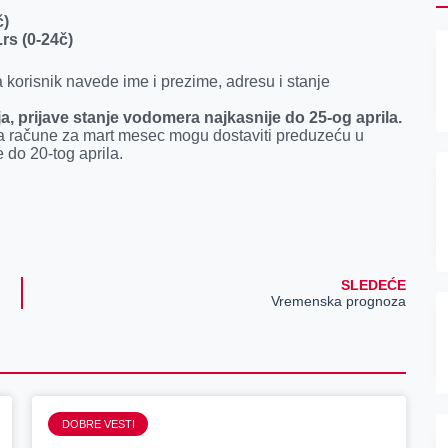
č)
rs (0-24č)
a korisnik navede ime i prezime, adresu i stanje
nja, prijave stanje vodomera najkasnije do 25-og aprila.
a račune za mart mesec mogu dostaviti preduzeću u
 do 20-tog aprila.
SLEDEĆE
Vremenska prognoza
DOBRE VESTI