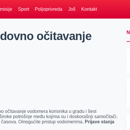
misije
Sport
Poljoprivreda
Još
Kontakt
edovno očitavanje
N
no očitavanje vodomera korisnika u gradu i šest
široke potrošnje među kojima su i doskorašnji samočitači.
4 časova. Omogućite pristup vodomerima.
Prijave stanja