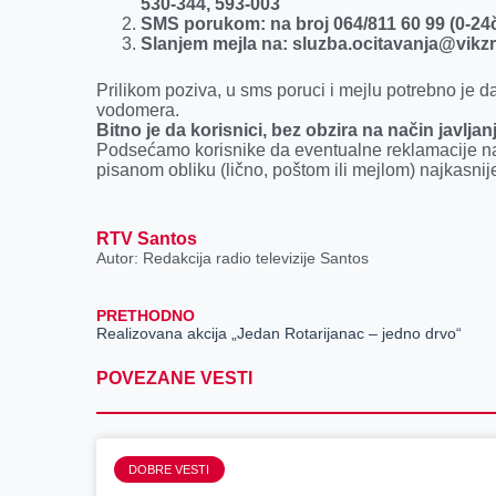
530-344, 593-003
SMS porukom: na broj 064/811 60 99 (0-24
Slanjem mejla na: sluzba.ocitavanja@vikzr.
Prilikom poziva, u sms poruci i mejlu potrebno je d
vodomera.
Bitno je da korisnici, bez obzira na način javlja
Podsećamo korisnike da eventualne reklamacije n
pisanom obliku (lično, poštom ili mejlom) najkasnije
RTV Santos
Autor: Redakcija radio televizije Santos
PRETHODNO
Realizovana akcija „Jedan Rotarijanac – jedno drvo“
POVEZANE VESTI
DOBRE VESTI