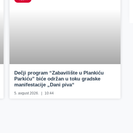
Dečji program “Zabavilište u Plankiću
Parkiću” biće održan u toku gradske
manifestacije „Dani piva“
5. avgust 2026.
10:44