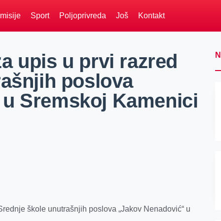
misije
Sport
Poljoprivreda
Još
Kontakt
 upis u prvi razred
N
rašnjih poslova
 u Sremskoj Kamenici
 Srednje škole unutrašnjih poslova „Jakov Nenadović“ u