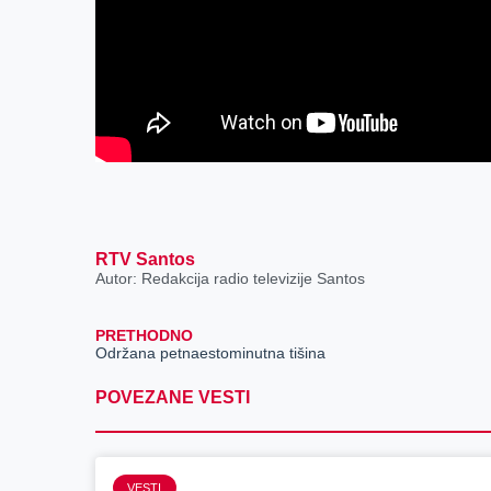
RTV Santos
Autor: Redakcija radio televizije Santos
PRETHODNO
Održana petnaestominutna tišina
POVEZANE VESTI
VESTI