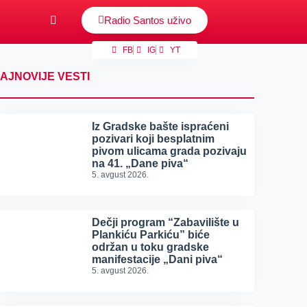
Radio Santos uživo
FB
IG
YT
AJNOVIJE VESTI
Iz Gradske bašte ispraćeni
pozivari koji besplatnim
pivom ulicama grada pozivaju
na 41. „Dane piva“
5. avgust 2026.
Dečji program “Zabavilište u
Plankiću Parkiću” biće
održan u toku gradske
manifestacije „Dani piva“
5. avgust 2026.