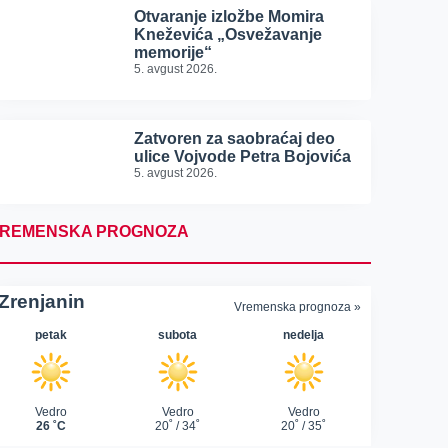
Otvaranje izložbe Momira
Kneževića „Osvežavanje
memorije“
5. avgust 2026.
Zatvoren za saobraćaj deo
ulice Vojvode Petra Bojovića
5. avgust 2026.
REMENSKA PROGNOZA