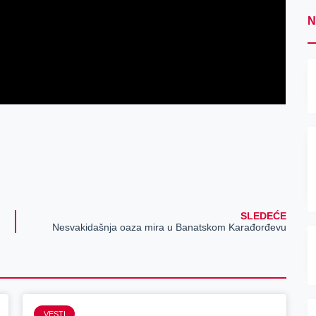
N
SLEDEĆE
Nesvakidašnja oaza mira u Banatskom Karađorđevu
VESTI