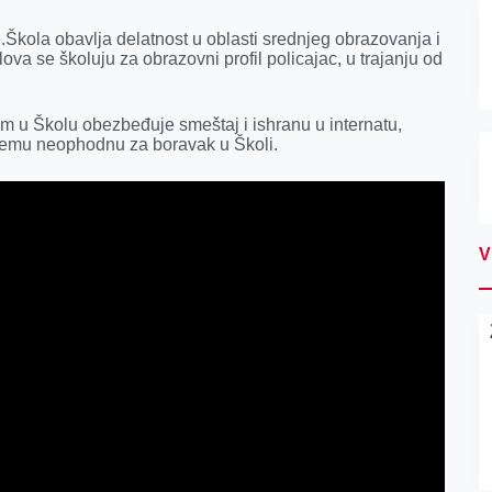
Škola obavlja delatnost u oblasti srednjeg obrazovanja i
ova se školuju za obrazovni profil policajac, u trajanju od
m u Školu obezbeđuje smeštaj i ishranu u internatu,
premu neophodnu za boravak u Školi.
V