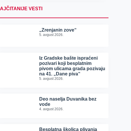
AJČITANIJE VESTI
„Zrenjanin zove“
5. avgust 2026.
Iz Gradske bašte ispraćeni
pozivari koji besplatnim
pivom ulicama grada pozivaju
na 41. „Dane piva“
5. avgust 2026.
Deo naselja Duvanika bez
vode
4. avgust 2026.
Besplatna školica plivanja