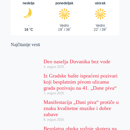
Najčitanije vesti
Deo naselja Duvanika bez vode
4. avgust 2026.
Iz Gradske bašte ispraćeni pozivari
koji besplatnim pivom ulicama
grada pozivaju na 41. „Dane piva“
5. avgust 2026.
Manifestacija „Dani piva“ protiče u
znaku kvalitetne muzike i dobre
zabave
6. avgust 2026.
Besplatna obuka vožnje skutera na