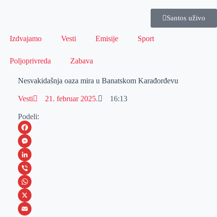
Santos uživo
Izdvajamo
Vesti
Emisije
Sport
Poljoprivreda
Zabava
Nesvakidašnja oaza mira u Banatskom Karađorđevu
Vesti
21. februar 2025.
16:13
Podeli:
F
a
M
c
e
L
e
s
i
V
b
s
n
i
W
o
e
k
b
h
X