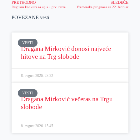
PRETHODNO
SLEDEĆE
Raspisan konkurs za upis u prvi razred Srednje škole unutrašnjih poslova „Jakov Nenadović“ u Sremskoj Kamenici
Vremenska prognoza za 22. februar
POVEZANE vesti
VESTI
Dragana Mirković donosi najveće
hitove na Trg slobode
8. avgust 2026.
23:22
VESTI
Dragana Mirković večeras na Trgu
slobode
8. avgust 2026.
15:45