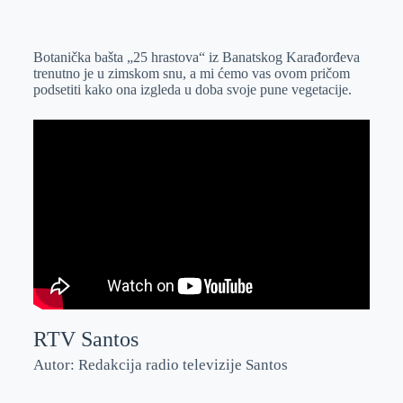
o
n
e
e
a
E
k
g
d
r
t
m
Botanička bašta „25 hrastova“ iz Banatskog Karađorđeva
e
I
s
a
trenutno je u zimskom snu, a mi ćemo vas ovom pričom
r
n
A
i
podsetiti kako ona izgleda u doba svoje pune vegetacije.
p
l
p
RTV Santos
Autor: Redakcija radio televizije Santos