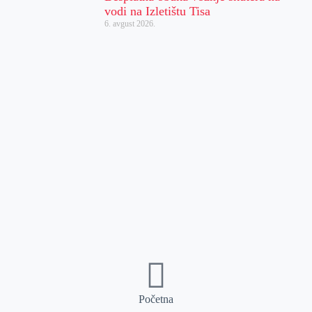
vodi na Izletištu Tisa
6. avgust 2026.
Početna