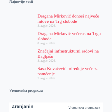
Najnovije vesti
Dragana Mirković donosi najveće
hitove na Trg slobode
8. avgust 2026.
Dragana Mirković večeras na Trgu
slobode
8. avgust 2026.
Značajni infrastrukturni radovi na
Bagljašu
8. avgust 2026.
Sasa Kovačević priređuje veče za
pamćenje
7. avgust 2026.
Vremenska prognoza