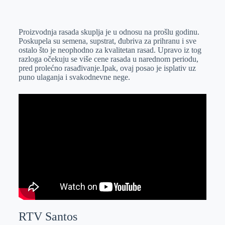
o
n
e
e
a
E
k
g
d
r
t
m
Proizvodnja rasada skuplja je u odnosu na prošlu godinu.
e
I
s
a
Poskupela su semena, supstrat, đubriva za prihranu i sve
r
n
A
i
ostalo što je neophodno za kvalitetan rasad. Upravo iz tog
razloga očekuju se više cene rasada u narednom periodu,
p
l
pred prolećno rasađivanje.Ipak, ovaj posao je isplativ uz
p
puno ulaganja i svakodnevne nege.
RTV Santos