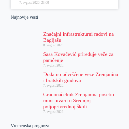
7. avgust 2026.
23:00
Najnovije vesti
Značajni infrastrukturni radovi na
Bagljašu
8. avgust 2026.
Sasa Kovačević priređuje veče za
pamćenje
7. avgust 2026.
Dodatno učvršćene veze Zrenjanina
i bratskih gradova
7. avgust 2026.
Gradonačelnik Zrenjanina posetio
mini-pivaru u Srednjoj
poljoprivrednoj školi
7. avgust 2026.
Vremenska prognoza