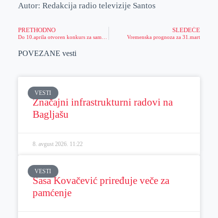
Autor: Redakcija radio televizije Santos
PRETHODNO
SLEDEĆE
Do 10.aprila otvoren konkurs za samozapošljavanje
Vremenska prognoza za 31.mart
POVEZANE vesti
VESTI
Značajni infrastrukturni radovi na
Bagljašu
8. avgust 2026.
11:22
VESTI
Sasa Kovačević priređuje veče za
pamćenje