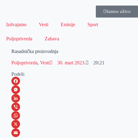
Santos uživo
Izdvajamo
Vesti
Emisije
Sport
Poljoprivreda
Zabava
Rasadnička proizvodnja
Poljoprivreda
,
Vesti
30. mart 2023.
20:21
Podeli:
F
a
M
c
e
L
e
s
i
V
b
s
n
i
W
o
e
k
b
h
X