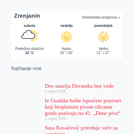
Najčitanije vesti
Deo naselja Duvanika bez vode
4. avgust 2026.
Iz Gradske bašte ispraćeni pozivari
koji besplatnim pivom ulicama
grada pozivaju na 41. „Dane piva“
5. avgust 2026.
Sasa Kovačević priređuje veče za