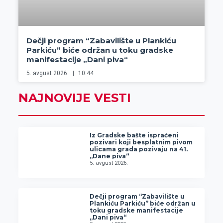
Dečji program “Zabavilište u Plankiću
Parkiću” biće održan u toku gradske
manifestacije „Dani piva“
5. avgust 2026.
10:44
NAJNOVIJE VESTI
Iz Gradske bašte ispraćeni
pozivari koji besplatnim pivom
ulicama grada pozivaju na 41.
„Dane piva“
5. avgust 2026.
Dečji program “Zabavilište u
Plankiću Parkiću” biće održan u
toku gradske manifestacije
„Dani piva“