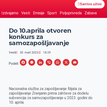
Santos uživo
Izdvajamo
Vesti
Emisije
Sport
Poljoprivreda
Zabava
Do 10.aprila otvoren
konkurs za
samozapošljavanje
Vesti
30. mart 2023.
18:29
F
M
L
V
W
X
E
Podeli:
a
e
i
i
h
m
c
s
n
b
a
a
e
s
k
e
t
i
Nacionalna služba za zapošljavanje filijala za
b
e
e
r
s
l
zapošljavanje Zrenjanin prima zahteve za dodelu
o
n
d
A
subvencija za samozapošljavanje u 2023. godini do
10. aprila.
o
g
I
p