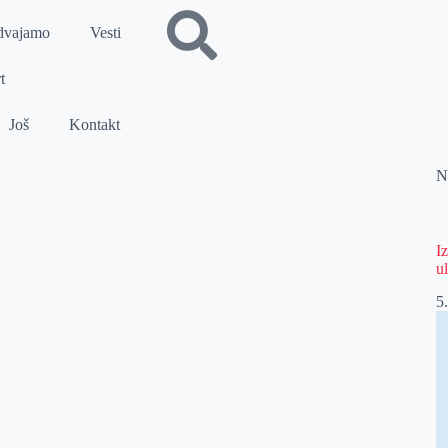
dvajamo
Vesti
t
Još
Kontakt
N
I
u
5