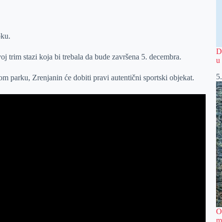
oku.
D
oj trim stazi koja bi trebala da bude završena 5. decembra.
u
5
parku, Zrenjanin će dobiti pravi autentični sportski objekat.
O
m