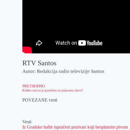
RTV Santos
Autor: Redakcija radio televizije Santos
PRETHODNO
Koliko novca je potrebno za pripremu slave?
POVEZANE vesti
Vesti
Iz Gradske bašte ispraćeni pozivari koji besplatnim pivom