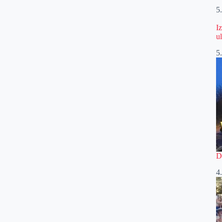
5
I
u
5
D
4