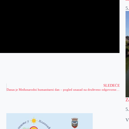
5
SLEDEĆE
Danas je Međunarodni humanitarni dan – pogled unazad na društveno odgovorne poduhvate kompanije Meridian
Z
5
V