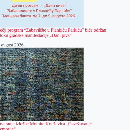
ečji program “Zabavilište u Plankiću Parkiću” biće održan
 toku gradske manifestacije „Dani piva“
. avgust 2026.
tvaranje izložbe Momira Kneževića „Osvežavanje
emorije“