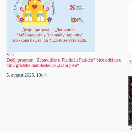
Vesti
Dečji program “Zabavilište u Plankiću Parkiću” biće održan u
Na
toku gradske manifestacije „Dani piva“
5. avgust 2026.
10:44
„