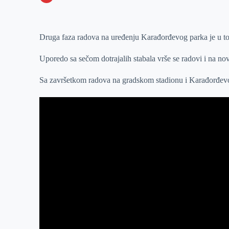
o
n
e
e
a
E
k
g
d
r
t
m
Druga faza radova na uređenju Karađorđevog parka je u t
e
I
s
a
r
n
A
i
Uporedo sa sečom dotrajalih stabala vrše se radovi i na nov
p
l
Sa završetkom radova na gradskom stadionu i Karađorđevom 
p