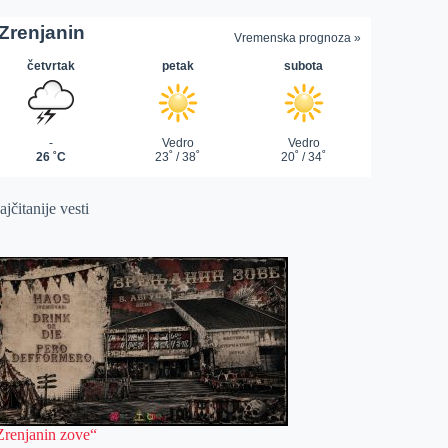
jčitanije vesti
Zrenjanin zove“