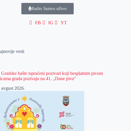
Radio Santos uživo
FB
IG
YT
ajnovije vesti
z Gradske bašte ispraćeni pozivari koji besplatnim pivom
licama grada pozivaju na 41. „Dane piva“
. avgust 2026.