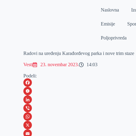
Naslovna
Iz
Emisije
Spor
Poljoprivreda
Radovi na uređenju Karađorđevog parka i nove trim staze
Vesti
23. novembar 2023.
14:03
Podeli:
F
a
M
c
e
L
e
s
i
V
b
s
n
i
W
o
e
k
b
h
X