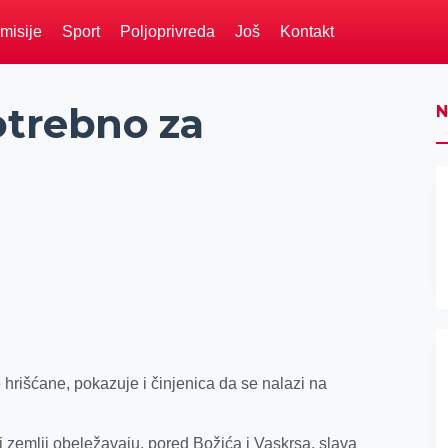
misije
Sport
Poljoprivreda
Još
Kontakt
otrebno za
N
 hrišćane, pokazuje i činjenica da se nalazi na
 zemlji obeležavaju, pored Božića i Vaskrsa, slava