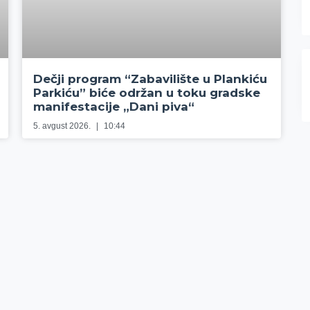
Dečji program “Zabavilište u Plankiću
Parkiću” biće održan u toku gradske
manifestacije „Dani piva“
5. avgust 2026.
10:44