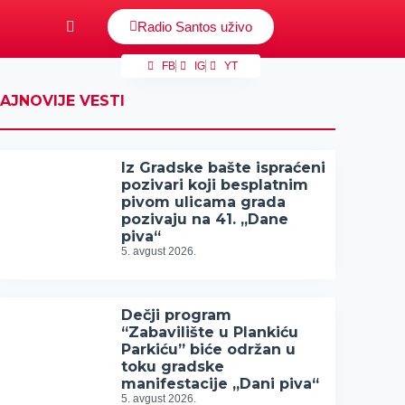
Radio Santos uživo
FB
IG
YT
AJNOVIJE VESTI
Iz Gradske bašte ispraćeni
pozivari koji besplatnim
pivom ulicama grada
pozivaju na 41. „Dane
piva“
5. avgust 2026.
Dečji program
“Zabavilište u Plankiću
Parkiću” biće održan u
toku gradske
manifestacije „Dani piva“
5. avgust 2026.