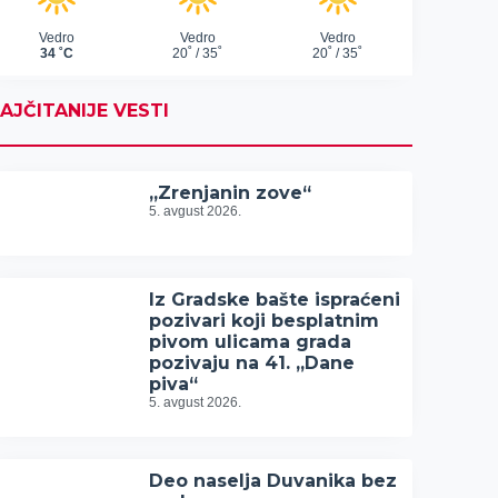
AJČITANIJE VESTI
„Zrenjanin zove“
5. avgust 2026.
Iz Gradske bašte ispraćeni
pozivari koji besplatnim
pivom ulicama grada
pozivaju na 41. „Dane
piva“
5. avgust 2026.
Deo naselja Duvanika bez