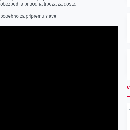
 obezbedila prigodna trpeza za goste.
potrebno za pripremu slave.
V