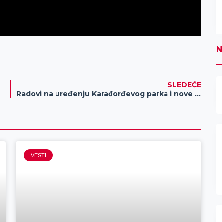
N
SLEDEĆE
Radovi na uređenju Karađorđevog parka i nove trim staze
VESTI