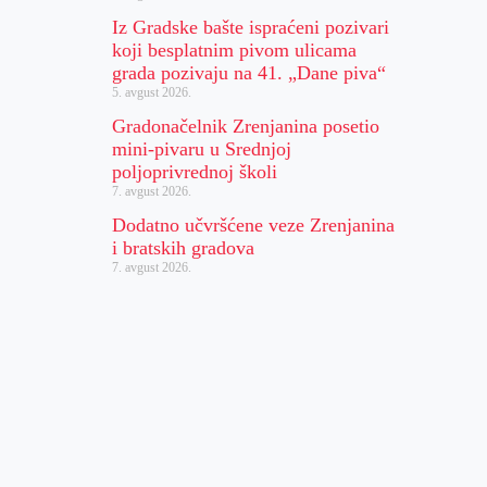
Iz Gradske bašte ispraćeni pozivari
koji besplatnim pivom ulicama
grada pozivaju na 41. „Dane piva“
5. avgust 2026.
Gradonačelnik Zrenjanina posetio
mini-pivaru u Srednjoj
poljoprivrednoj školi
7. avgust 2026.
Dodatno učvršćene veze Zrenjanina
i bratskih gradova
7. avgust 2026.