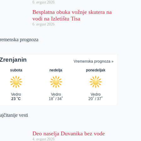
6. avgust 2026.
Besplatna obuka vožnje skutera na
vodi na Izletištu Tisa
6. avgust 2026.
remenska prognoza
jčitanije vesti
Deo naselja Duvanika bez vode
4. avgust 2026.