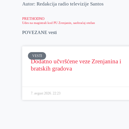
Autor: Redakcija radio televizije Santos
PRETHODNO
Udes na magistrali kod PU Zrenjanin, saobraćaj otežan
POVEZANE vesti
VESTI
Dodatno učvršćene veze Zrenjanina i
bratskih gradova
7. avgust 2026.
22:23