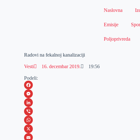
Naslovna
Iz
Emisije
Spor
Poljoprivreda
Radovi na fekalnoj kanalizaciji
Vesti
16. decembar 2019.
19:56
Podeli:
F
a
M
c
e
L
e
s
i
V
b
s
n
i
W
o
e
k
b
h
X