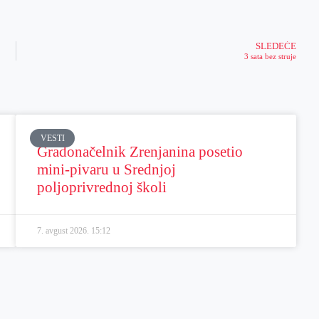
SLEDEĆE
3 sata bez struje
VESTI
Gradonačelnik Zrenjanina posetio
mini-pivaru u Srednjoj
poljoprivrednoj školi
7. avgust 2026.
15:12