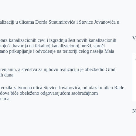
lizaciji u ulicama Đorđa Stratimirovića i Stevice Jovanovića u
V
ra kanalizacionih cevi i izgradnju šest novih kanalizacionih
ojeća havarija na fekalnoj kanalizacionoj mreži, spreči
no prikupljanje i odvođenje na teritoriji celog naselja Mala
njanin, a sredstva za njihovu realizaciju je obezbedio Grad
ih dana.
vozila zatvorena ulica Stevice Jovanovića, od ulaza u ulicu Rade
radova biće obeleženo odgovarajućom saobraćajnom
vcima.
Na