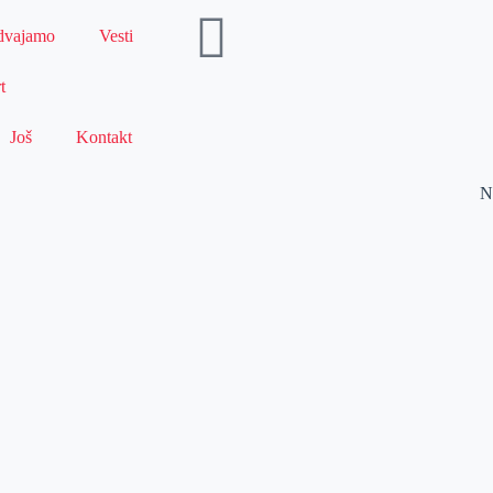
dvajamo
Vesti
t
Još
Kontakt
N