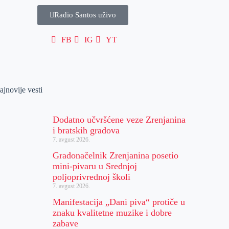
Radio Santos uživo
FB
IG
YT
ajnovije vesti
Dodatno učvršćene veze Zrenjanina
i bratskih gradova
7. avgust 2026.
Gradonačelnik Zrenjanina posetio
mini-pivaru u Srednjoj
poljoprivrednoj školi
7. avgust 2026.
Manifestacija „Dani piva“ protiče u
znaku kvalitetne muzike i dobre
zabave