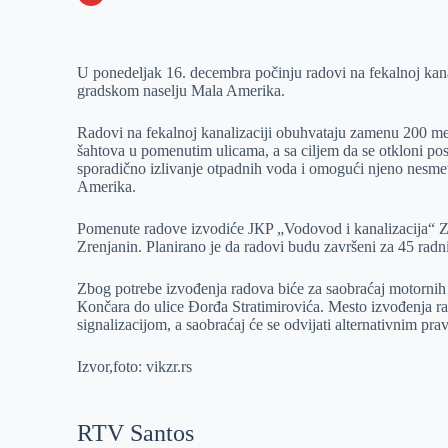
o
n
e
e
a
E
k
g
d
r
t
m
U ponedeljak 16. decembra počinju radovi na fekalnoj kana
e
I
s
a
gradskom naselju Mala Amerika.
r
n
A
i
p
l
Radovi na fekalnoj kanalizaciji obuhvataju zamenu 200 meta
šahtova u pomenutim ulicama, a sa ciljem da se otkloni post
p
sporadično izlivanje otpadnih voda i omogući njeno nesmeta
Amerika.
Pomenute radove izvodiće JКP „Vodovod i kanalizacija“ Zre
Zrenjanin. Planirano je da radovi budu završeni za 45 radn
Zbog potrebe izvođenja radova biće za saobraćaj motornih 
Кončara do ulice Đorđa Stratimirovića. Mesto izvođenja 
signalizacijom, a saobraćaj će se odvijati alternativnim pra
Izvor,foto: vikzr.rs
RTV Santos