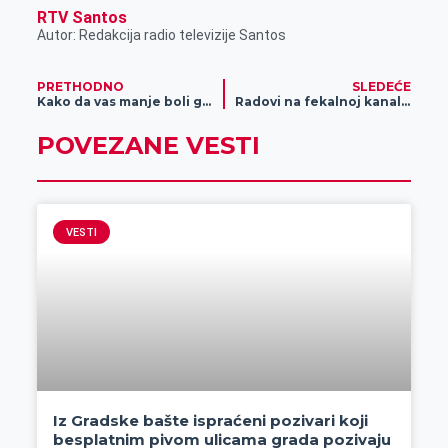
r
RTV Santos
Autor: Redakcija radio televizije Santos
PRETHODNO
SLEDEĆE
Kako da vas manje boli glava od računa za struju
Radovi na fekalnoj kanalizaciji
POVEZANE VESTI
VESTI
Iz Gradske bašte ispraćeni pozivari koji
besplatnim pivom ulicama grada pozivaju