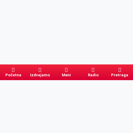
Početna
Izdvajamo
Meni
Radio
Pretraga
Pretraga
Kategorije