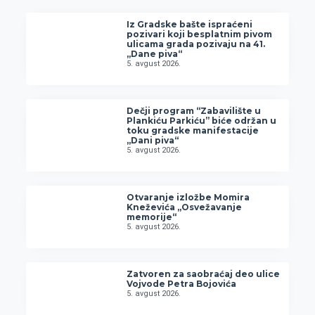
Iz Gradske bašte ispraćeni
pozivari koji besplatnim pivom
ulicama grada pozivaju na 41.
„Dane piva“
5. avgust 2026.
Dečji program “Zabavilište u
Plankiću Parkiću” biće održan u
toku gradske manifestacije
„Dani piva“
5. avgust 2026.
Otvaranje izložbe Momira
Kneževića „Osvežavanje
memorije“
5. avgust 2026.
Zatvoren za saobraćaj deo ulice
Vojvode Petra Bojovića
5. avgust 2026.