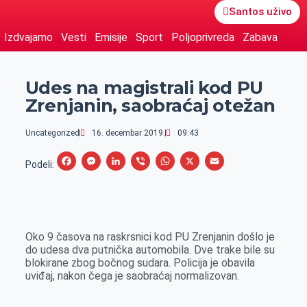
Santos uživo
Izdvajamo
Vesti
Emisije
Sport
Poljoprivreda
Zabava
Udes na magistrali kod PU
Zrenjanin, saobraćaj otežan
Uncategorized
16. decembar 2019.
09:43
F
M
L
V
W
X
E
Podeli:
a
e
i
i
h
m
c
s
n
b
a
a
e
s
k
e
t
i
Oko 9 časova na raskrsnici kod PU Zrenjanin došlo je
b
e
e
r
s
l
do udesa dva putnička automobila. Dve trake bile su
o
n
d
A
blokirane zbog bočnog sudara. Policija je obavila
uviđaj, nakon čega je saobraćaj normalizovan.
o
g
I
p
k
e
n
p