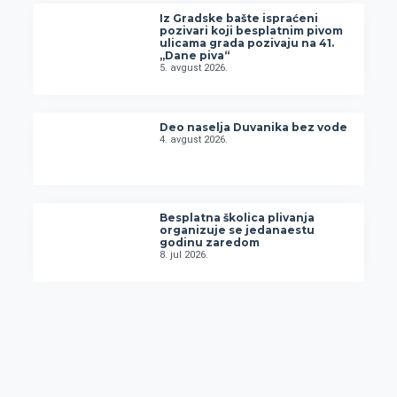
Iz Gradske bašte ispraćeni
pozivari koji besplatnim pivom
ulicama grada pozivaju na 41.
„Dane piva“
5. avgust 2026.
Deo naselja Duvanika bez vode
4. avgust 2026.
Besplatna školica plivanja
organizuje se jedanaestu
godinu zaredom
8. jul 2026.