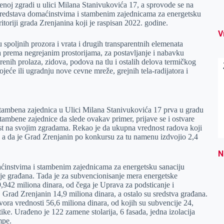
benoj zgradi u ulici Milana Stanivukovića 17, a sprovode se na
sredstava domaćinstvima i stambenim zajednicama za energetsku
itoriji grada Zrenjanina koji je raspisan 2022. godine.
V
poljnih prozora i vrata i drugih transparentnih elemenata
prema negrejanim prostorijama, za postavljanje i nabavku
orenih prolaza, zidova, podova na tlu i ostalih delova termičkog
će ili ugradnju nove cevne mreže, grejnih tela-radijatora i
tambena zajednica u Ulici Milana Stanivukovića 17 prva u gradu
stambene zajednice da slede ovakav primer, prijave se i ostvare
ost na svojim zgradama. Rekao je da ukupna vrednost radova koji
ra, a da je Grad Zrenjanin po konkursu za tu namenu izdvojio 2,4
N
aćinstvima i stambenim zajednicama za energetsku sanaciju
nje građana. Tada je za subvencionisanje mera energetske
,942 miliona dinara, od čega je Uprava za podsticanje i
, Grad Zrenjanin 14,9 miliona dinara, a ostalo su sredstva građana.
vora vrednosti 56,6 miliona dinara, od kojih su subvencije 24,
tike. Urađeno je 122 zamene stolarija, 6 fasada, jedna izolacija
mpe.