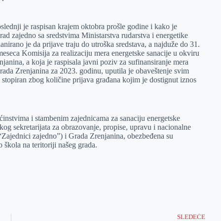
oslednji je raspisan krajem oktobra prošle godine i kako je
ad zajedno sa sredstvima Ministarstva rudarstva i energetike
nirano je da prijave traju do utroška sredstava, a najduže do 31.
eca Komisija za realizaciju mera energetske sanacije u okviru
janina, a koja je raspisala javni poziv za sufinansiranje mera
 grada Zrenjanina za 2023. godinu, uputila je obaveštenje svim
 stopiran zbog količine prijava građana kojim je dostignut iznos
ćinstvima i stambenim zajednicama za sanaciju energetske
skog sekretarijata za obrazovanje, propise, upravu i nacionalne
“Zajednici zajedno”) i Grada Zrenjanina, obezbeđena su
 škola na teritoriji našeg grada.
SLEDEĆE