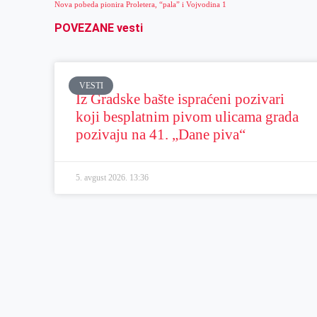
Nova pobeda pionira Proletera, “pala” i Vojvodina 1
POVEZANE vesti
VESTI
Iz Gradske bašte ispraćeni pozivari
koji besplatnim pivom ulicama grada
pozivaju na 41. „Dane piva“
5. avgust 2026.
13:36