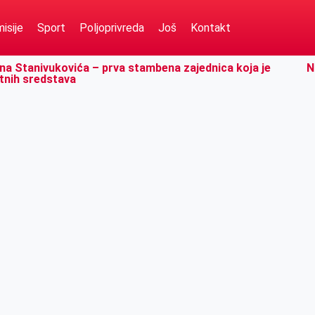
isije
Sport
Poljoprivreda
Još
Kontakt
ana Stanivukovića – prva stambena zajednica koja je
N
tnih sredstava