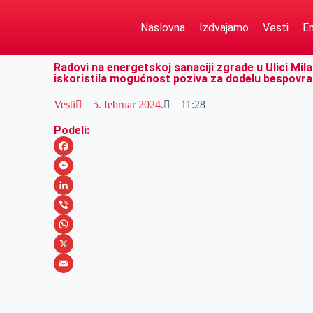
Naslovna
Izdvajamo
Vesti
Em
Radovi na energetskoj sanaciji zgrade u Ulici Mil
iskoristila mogućnost poziva za dodelu bespovra
Vesti
5. februar 2024.
11:28
Podeli:
F
a
M
c
e
L
e
s
i
V
b
s
n
i
W
o
e
k
b
h
X
o
n
e
e
a
E
k
g
d
r
t
m