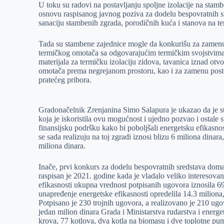
U toku su radovi na postavljanju spoljne izolacije na stam
e
I
s
a
osnovu raspisanog javnog poziva za dodelu bespovratnih 
r
n
A
i
sanaciju stambenih zgrada, porodičnih kuća i stanova na ter
p
l
Tada su stambene zajednice mogle da konkurišu za zamenu s
p
termičkog omotača sa odgovarajućim termičkim svojstvima 
materijala za termičku izolaciju zidova, tavanica iznad otv
omotača prema negrejanom prostoru, kao i za zamenu postoje
pratećeg pribora.
Gradonačelnik Zrenjanina Simo Salapura je ukazao da je s
koja je iskoristila ovu mogućnost i ujedno pozvao i ostale 
finansijsku podršku kako bi poboljšali energetsku efikasn
se sada realizuju na toj zgradi iznosi blizu 6 miliona dina
miliona dinara.
Inače, prvi konkurs za dodelu bespovratnih sredstava dom
raspisan je 2021. godine kada je vladalo veliko interesova
efikasnosti ukupna vrednost potpisanih ugovora iznosila 69
unapređenje energetske efikasnosti opredelila 14.3 miliona
Potpisano je 230 trojnih ugovora, a realizovano je 210 ugo
jedan milion dinara Grada i Ministarstva rudarstva i energe
krova, 77 kotlova, dva kotla na biomasu i dve toplotne pu