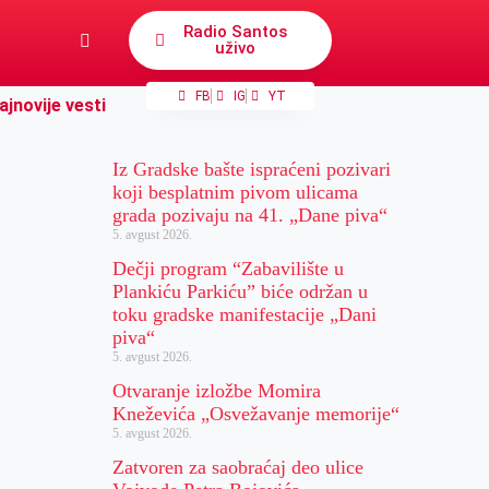
Radio Santos
uživo
FB
IG
YT
ajnovije vesti
Iz Gradske bašte ispraćeni pozivari
koji besplatnim pivom ulicama
grada pozivaju na 41. „Dane piva“
5. avgust 2026.
Dečji program “Zabavilište u
Plankiću Parkiću” biće održan u
toku gradske manifestacije „Dani
piva“
5. avgust 2026.
Otvaranje izložbe Momira
Kneževića „Osvežavanje memorije“
5. avgust 2026.
Zatvoren za saobraćaj deo ulice