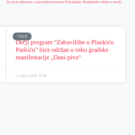
Izvod iz elaborata o opravdanosti izmene Pokrajinske Skupštinske odluke o mreži srednjih škola na teritoriji AP Vojvodine u delu koji se odnosi na grad
VESTI
Dečji program “Zabavilište u Plankiću
Parkiću” biće održan u toku gradske
manifestacije „Dani piva“
5. avgust 2026.
10:44