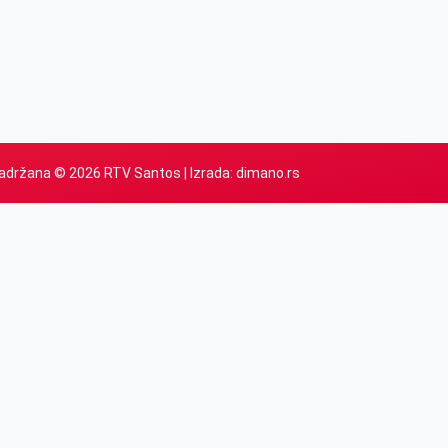
adržana © 2026 RTV Santos | Izrada:
dimano.rs