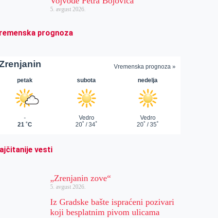
Vojvode Petra Bojovića
5. avgust 2026.
remenska prognoza
ajčitanije vesti
„Zrenjanin zove“
5. avgust 2026.
Iz Gradske bašte ispraćeni pozivari
koji besplatnim pivom ulicama