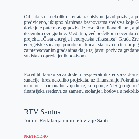
Od tada su u nekoliko navrata raspisivani javni pozivi, a p
predviđeno, ukupno planirana bespovratna sredstva koje Gr
dodeljuje putem ovog poziva iznose 30 miliona dinara, a pla
decembra ove godine. Međutim, već početkom decembra mes
projekta „Čista energija i energetska efikasnost“ Grada Zren
energetske sanacije porodičnih kuća i stanova na teritoriji
zainteresovanim građanima da je taj javni poziv za građane
sredstava opredeljenih pozivom.
Pored tih konkursa za dodelu bespovratnih sredstava doma
sanacije, kroz nekoliko projekata, uz finansiranje Pokrajin
manjine – nacionalne zajednice, kompanije NIS (program 
finansijska sredstva za zamenu stolarije i kotlova u nekoliko
RTV Santos
Autor: Redakcija radio televizije Santos
PRETHODNO