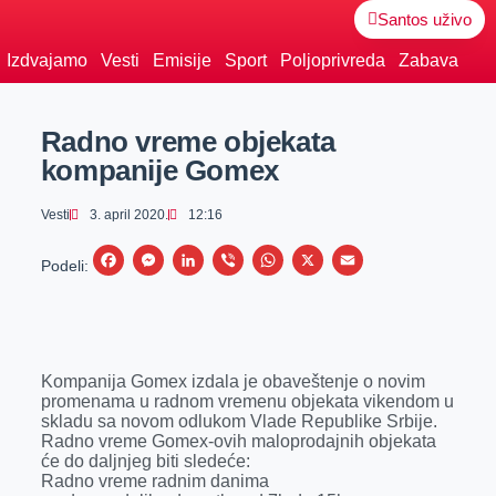
Santos uživo
Izdvajamo
Vesti
Emisije
Sport
Poljoprivreda
Zabava
Radno vreme objekata
kompanije Gomex
Vesti
3. april 2020.
12:16
F
M
L
V
W
X
E
Podeli:
a
e
i
i
h
m
c
s
n
b
a
a
e
s
k
e
t
i
Kompanija Gomex izdala je obaveštenje o novim
b
e
e
r
s
l
promenama u radnom vremenu objekata vikendom u
o
n
d
A
skladu sa novom odlukom Vlade Republike Srbije.
Radno vreme Gomex-ovih maloprodajnih objekata
o
g
I
p
će do daljnjeg biti sledeće:
k
e
n
p
Radno vreme radnim danima