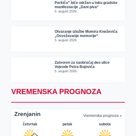
Parkiću” biće održan u toku gradske
manifestacije „Dani piva“
5. avgust 2026.
Otvaranje izložbe Momira Kneževića
„Osvežavanje memorije“
5. avgust 2026.
Zatvoren za saobraćaj deo ulice
Vojvode Petra Bojovića
5. avgust 2026.
VREMENSKA PROGNOZA