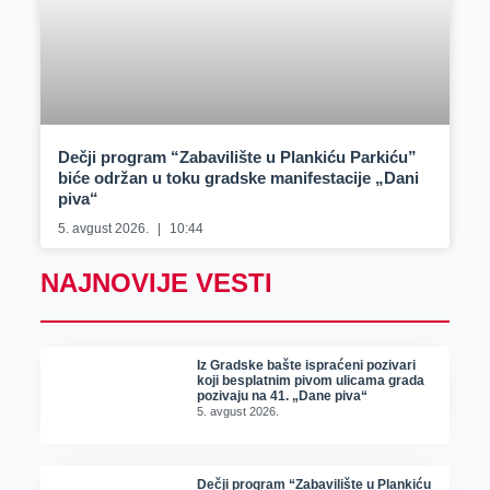
Dečji program “Zabavilište u Plankiću Parkiću”
biće održan u toku gradske manifestacije „Dani
piva“
5. avgust 2026.
10:44
NAJNOVIJE VESTI
Iz Gradske bašte ispraćeni pozivari
koji besplatnim pivom ulicama grada
pozivaju na 41. „Dane piva“
5. avgust 2026.
Dečji program “Zabavilište u Plankiću