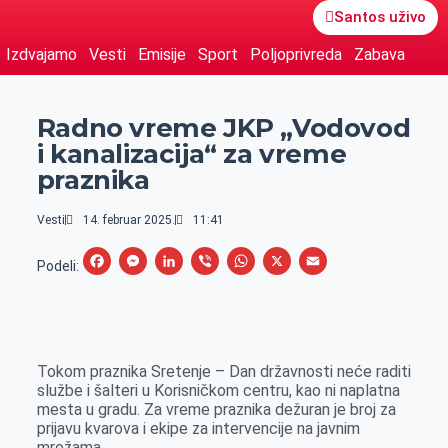
Santos uživo
Izdvajamo
Vesti
Emisije
Sport
Poljoprivreda
Zabava
Radno vreme JKP „Vodovod
i kanalizacija“ za vreme
praznika
Vesti
14. februar 2025.
11:41
F
M
L
V
W
X
E
Podeli:
a
e
i
i
h
m
c
s
n
b
a
a
e
s
k
e
t
i
Tokom praznika Sretenje – Dan državnosti neće raditi
b
e
e
r
s
l
službe i šalteri u Korisničkom centru, kao ni naplatna
o
n
d
A
mesta u gradu. Za vreme praznika dežuran je broj za
prijavu kvarova i ekipe za intervencije na javnim
o
g
I
p
mrežama.