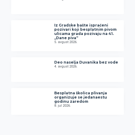
Iz Gradske bašte ispraćeni
pozivari koji besplatnim pivom
ulicama grada pozivaju na 41.
„Dane piva“
5. avgust 2026.
Deo naselja Duvanika bez vode
4. avgust 2026.
Besplatna školica plivanja
organizuje se jedanaestu
godinu zaredom
8. jul 2026.