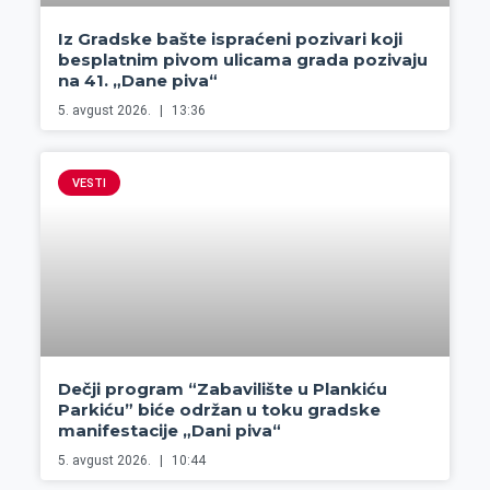
Iz Gradske bašte ispraćeni pozivari koji
besplatnim pivom ulicama grada pozivaju
na 41. „Dane piva“
5. avgust 2026.
13:36
VESTI
Dečji program “Zabavilište u Plankiću
Parkiću” biće održan u toku gradske
manifestacije „Dani piva“
5. avgust 2026.
10:44