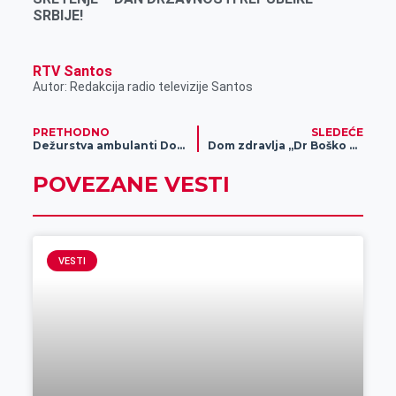
SRBIJE!
RTV Santos
Autor: Redakcija radio televizije Santos
PRETHODNO
SLEDEĆE
Dežurstva ambulanti Doma zdravlja „Dr Boško Vrebalov“ u toku praznika
Dom zdravlja „Dr Boško Vrebalov“ pozvao roditelje da zakažu sistematske preglede dece
POVEZANE VESTI
VESTI