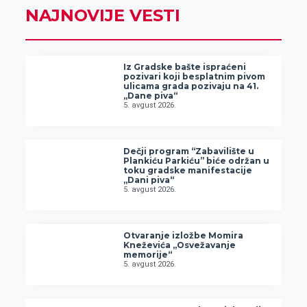
NAJNOVIJE VESTI
Iz Gradske bašte ispraćeni
pozivari koji besplatnim pivom
ulicama grada pozivaju na 41.
„Dane piva“
5. avgust 2026.
Dečji program “Zabavilište u
Plankiću Parkiću” biće održan u
toku gradske manifestacije
„Dani piva“
5. avgust 2026.
Otvaranje izložbe Momira
Kneževića „Osvežavanje
memorije“
5. avgust 2026.