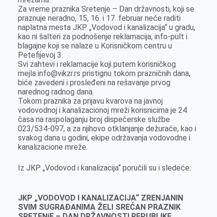
k
e
n
p
Za vreme praznika Sretenje – Dan državnosti, koji se
praznuje neradno, 15, 16. i 17. februar neće raditi
r
naplatna mesta JKP „Vodovod i kanalizacija“ u gradu,
kao ni šalteri za podnošenje reklamacija, info-pult i
blagajne koji se nalaze u Korisničkom centru u
Petefijevoj 3.
Svi zahtevi i reklamacije koji putem korisničkog
mejla info@vikzr.rs pristignu tokom prazničnih dana,
biće zavedeni i prosleđeni na rešavanje prvog
narednog radnog dana.
Tokom praznika za prijavu kvarova na javnoj
vodovodnoj i kanalizacionoj mreži korisnicima je 24
časa na raspolaganju broj dispečerske službe
023/534-097, a za njihovo otklanjanje dežuraće, kao i
svakog dana u godini, ekipe održavanja vodovodne i
kanalizacione mreže.
Iz JKP „Vodovod i kanalizacija“ poručili su i sledeće:
JKP „VODOVOD I KANALIZACIJA“ ZRENJANIN
SVIM SUGRAĐANIMA ŽELI SREĆAN PRAZNIK
SRETENjE – DAN DRŽAVNOSTI REPUBLIKE