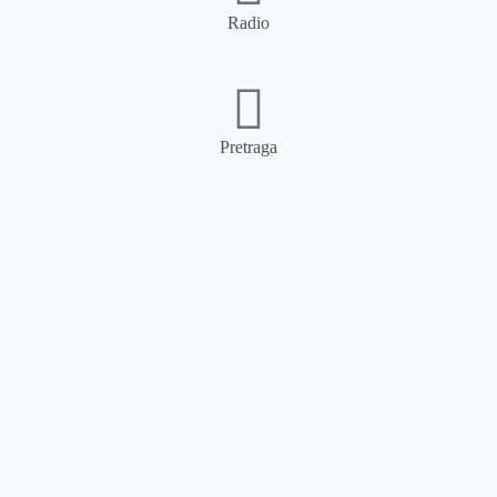
Radio
Pretraga
Pretraga
Kategorije
Ostalo
Naslovna
Izdvajamo