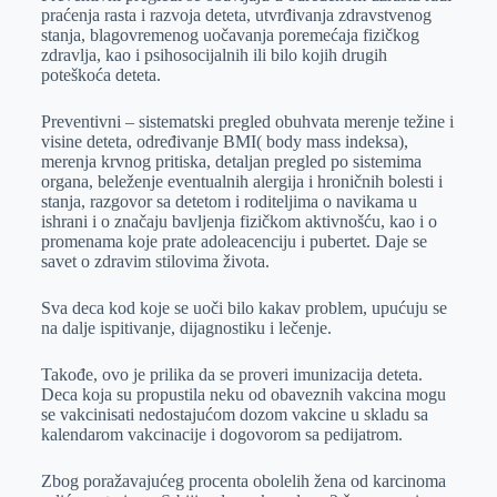
praćenja rasta i razvoja deteta, utvrđivanja zdravstvenog
stanja, blagovremenog uočavanja poremećaja fizičkog
zdravlja, kao i psihosocijalnih ili bilo kojih drugih
poteškoća deteta.
Preventivni – sistematski pregled obuhvata merenje težine i
visine deteta, određivanje BMI( body mass indeksa),
merenja krvnog pritiska, detaljan pregled po sistemima
organa, beleženje eventualnih alergija i hroničnih bolesti i
stanja, razgovor sa detetom i roditeljima o navikama u
ishrani i o značaju bavljenja fizičkom aktivnošću, kao i o
promenama koje prate adoleacenciju i pubertet. Daje se
savet o zdravim stilovima života.
Sva deca kod koje se uoči bilo kakav problem, upućuju se
na dalje ispitivanje, dijagnostiku i lečenje.
Takođe, ovo je prilika da se proveri imunizacija deteta.
Deca koja su propustila neku od obaveznih vakcina mogu
se vakcinisati nedostajućom dozom vakcine u skladu sa
kalendarom vakcinacije i dogovorom sa pedijatrom.
Zbog poražavajućeg procenta obolelih žena od karcinoma