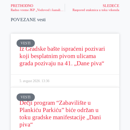
PRETHODNO
SLEDEĆE
Radno vreme JKP „Vodovod i kanalizacija“ za vreme praznika
Raspored utakmica u toku vikenda
POVEZANE vesti
VESTI
Iz Gradske bašte ispraćeni pozivari
koji besplatnim pivom ulicama
grada pozivaju na 41. „Dane piva“
5. avgust 2026.
13:36
VESTI
Dečji program “Zabavilište u
Plankiću Parkiću” biće održan u
toku gradske manifestacije „Dani
piva“