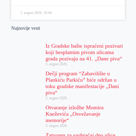
5. avgust 2026.
10:44
Najnovije vesti
Iz Gradske bašte ispraćeni pozivari
koji besplatnim pivom ulicama
grada pozivaju na 41. „Dane piva“
5. avgust 2026.
Dečji program “Zabavilište u
Plankiću Parkiću” biće održan u
toku gradske manifestacije „Dani
piva“
5. avgust 2026.
Otvaranje izložbe Momira
Kneževića „Osvežavanje
memorije“
5. avgust 2026.
Zatvoren za saobraćaj deo ulice