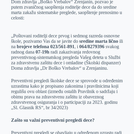
Dom zdravlja „Boško Vrebalov“ Zrenjanin, pozvao je
e
I
s
a
putem zvaničnog saopštenja roditelje dece da do sredine
r
n
A
i
marta zakažu sistematske preglede, saopštenje prenosimo u
celosti:
p
l
p
„Poštovani roditelji dece prvog i sedmog razreda osnovne
škole, pozivamo Vas da se javite do
sredine marta lično
ili
na
brojeve telefona 023/561-891
, i
064/8279396
svakog
radnog dana
07-19h
radi zakazivanja redovnog
preventivnog-sistematskog pregleda Vašeg deteta u Službi
za zdravstvenu zaštitu dece i omladine (Školski dispanzer)
Doma zdravlja „Dr Boško Vrebalov“ u Zrenjaninu.
Preventivni pregledi školske dece se sprovode u određenim
uzrastima kako je propisano zakonima i pravilnicima koji
regulišu ovu oblast (između ostalih Pravilnik o sadržaju i
obimu prava na zdravstvenu zaštitu iz obaveznog
zdravstvenog osiguranja i o participaciji za 2023. godinu
„Sl. Glasnik RS“, br 34/2023)
Zašto su važni preventivni pregledi dece?
Preventivni pregledi se obavljaju u određenom uzrastu radi