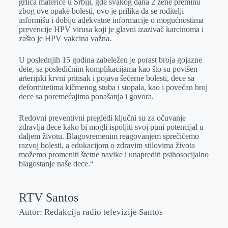
grlića materice u Srbiji, gde svakog dana 2 žene preminu
zbog ove opake bolesti, ovo je prilika da se roditelji
informišu i dobiju adekvatne informacije o mogućnostima
prevencije HPV virusa koji je glavni izazivač karcinoma i
zašto je HPV vakcina važna.
U poslednjih 15 godina zabeležen je porast broja gojazne
dete, sa posledičnim komplikacijama kao što su povišen
arterijski krvni pritisak i pojava šećerne bolesti, dece sa
deformitetima kičmenog stuba i stopala, kao i povećan broj
dece sa poremećajima ponašanja i govora.
Redovni preventivni pregledi ključni su za očuvanje
zdravlja dece kako bi mogli ispoljiti svoj puni potencijal u
daljem životu. Blagovremenim reagovanjem sprečićemo
razvoj bolesti, a edukacijom o zdravim stilovima života
možemo promeniti štetne navike i unaprediti psihosocijalno
blagostanje naše dece.“
RTV Santos
Autor: Redakcija radio televizije Santos