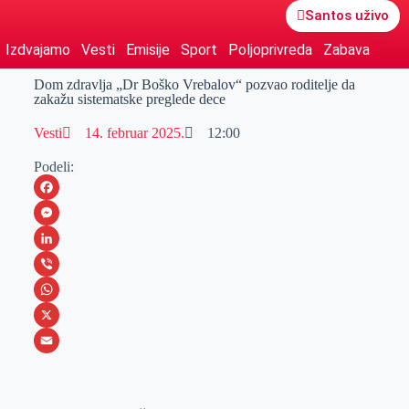
Santos uživo
Izdvajamo
Vesti
Emisije
Sport
Poljoprivreda
Zabava
Dom zdravlja „Dr Boško Vrebalov“ pozvao roditelje da
zakažu sistematske preglede dece
Vesti
14. februar 2025.
12:00
Podeli:
F
a
M
c
e
L
e
s
i
V
b
s
n
i
W
o
e
k
b
h
X
o
n
e
e
a
E
k
g
d
r
t
m