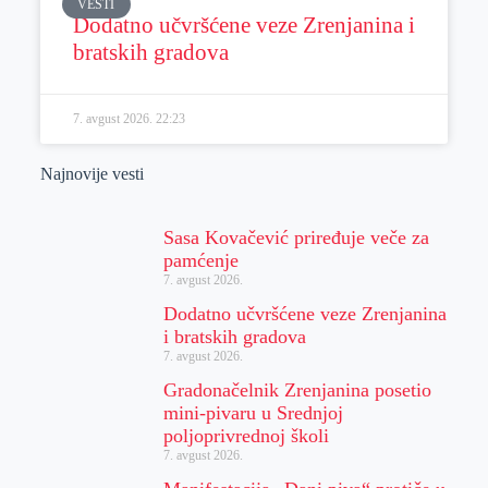
VESTI
Dodatno učvršćene veze Zrenjanina i
bratskih gradova
7. avgust 2026.
22:23
Najnovije vesti
Sasa Kovačević priređuje veče za
pamćenje
7. avgust 2026.
Dodatno učvršćene veze Zrenjanina
i bratskih gradova
7. avgust 2026.
Gradonačelnik Zrenjanina posetio
mini-pivaru u Srednjoj
poljoprivrednoj školi
7. avgust 2026.