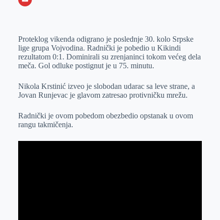
o
n
e
e
a
E
k
g
d
r
t
m
Proteklog vikenda odigrano je poslednje 30. kolo Srpske
e
I
s
a
lige grupa Vojvodina. Radnički je pobedio u Kikindi
r
n
A
i
rezultatom 0:1. Dominirali su zrenjaninci tokom većeg dela
meča. Gol odluke postignut je u 75. minutu.
p
l
p
Nikola Krstinić izveo je slobodan udarac sa leve strane, a
Jovan Runjevac je glavom zatresao protivničku mrežu.
Radnički je ovom pobedom obezbedio opstanak u ovom
rangu takmičenja.