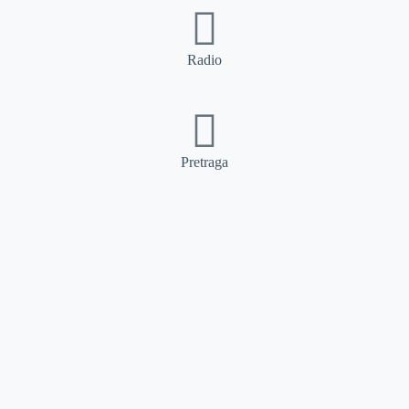
Radio
Pretraga
Pretraga
Kategorije
Ostalo
Naslovna