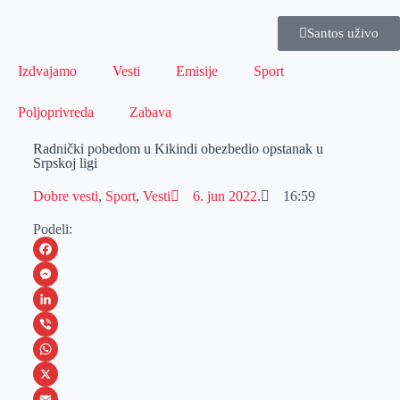
Santos uživo
Izdvajamo
Vesti
Emisije
Sport
Poljoprivreda
Zabava
Radnički pobedom u Kikindi obezbedio opstanak u
Srpskoj ligi
Dobre vesti
,
Sport
,
Vesti
6. jun 2022.
16:59
Podeli:
F
a
M
c
e
L
e
s
i
V
b
s
n
i
W
o
e
k
b
h
X