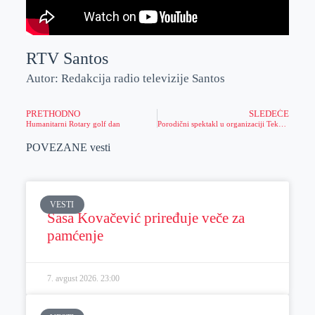
RTV Santos
Autor: Redakcija radio televizije Santos
PRETHODNO
SLEDEĆE
Humanitarni Rotary golf dan
Porodični spektakl u organizaciji Tekvondo kluba Proleter
POVEZANE vesti
VESTI
Sasa Kovačević priređuje veče za
pamćenje
7. avgust 2026.
23:00