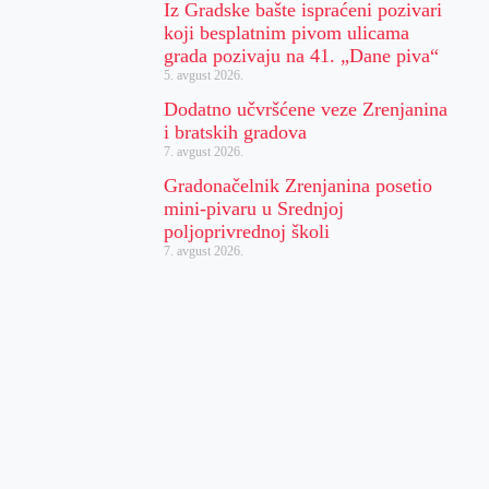
Iz Gradske bašte ispraćeni pozivari
koji besplatnim pivom ulicama
grada pozivaju na 41. „Dane piva“
5. avgust 2026.
Dodatno učvršćene veze Zrenjanina
i bratskih gradova
7. avgust 2026.
Gradonačelnik Zrenjanina posetio
mini-pivaru u Srednjoj
poljoprivrednoj školi
7. avgust 2026.