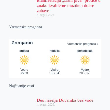
Manifestacija „Dani piva“ protiče u
znaku kvalitetne muzike i dobre
zabave
6. avgust 2026.
Vremenska prognoza
Najčitanije vesti
Deo naselja Duvanika bez vode
4. avgust 2026.