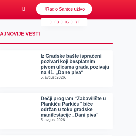
Radio Santos uživo
FB
IG
YT
AJNOVIJE VESTI
Iz Gradske bašte ispraćeni
pozivari koji besplatnim
pivom ulicama grada pozivaju
na 41. „Dane piva“
5. avgust 2026.
Dečji program “Zabavilište u
Plankiću Parkiću” biće
održan u toku gradske
manifestacije „Dani piva“
5. avgust 2026.