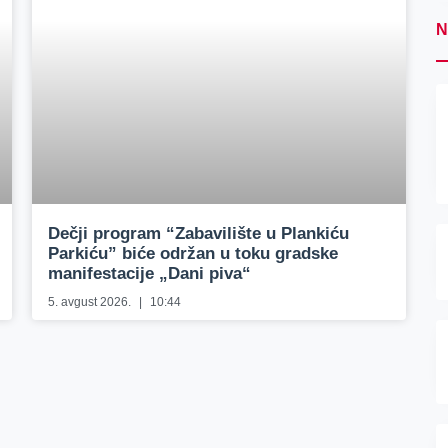
N
Dečji program “Zabavilište u Plankiću
Parkiću” biće održan u toku gradske
manifestacije „Dani piva“
5. avgust 2026.
10:44