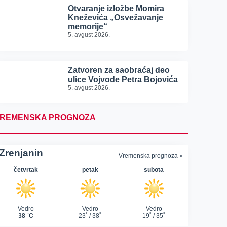
Otvaranje izložbe Momira
Kneževića „Osvežavanje
memorije“
5. avgust 2026.
Zatvoren za saobraćaj deo
ulice Vojvode Petra Bojovića
5. avgust 2026.
REMENSKA PROGNOZA