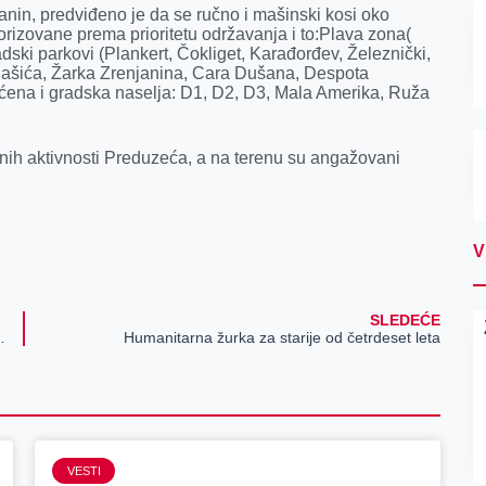
nin, predviđeno je da se ručno i mašinski kosi oko
orizovane prema prioritetu održavanja i to:Plava zona(
dski parkovi (Plankert, Čokliget, Karađorđev, Železnički,
le Pašića, Žarka Zrenjanina, Cara Dušana, Despota
ćena i gradska naselja: D1, D2, D3, Mala Amerika, Ruža
nih aktivnosti Preduzeća, a na terenu su angažovani
V
SLEDEĆE
 vozača koji su vozili pod dejstvom alkohola
Humanitarna žurka za starije od četrdeset leta
VESTI