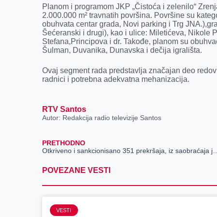
k
e
n
p
Planom i programom JKP „Čistoća i zelenilo“ Zrenja
r
2.000.000 m² travnatih površina. Površine su kateg
obuhvata centar grada, Novi parking i Trg JNA.),gra
Šećeranski i drugi), kao i ulice: Miletićeva, Niko
Stefana,Principova i dr. Takođe, planom su obuhva
Šulman, Duvanika, Dunavska i dečija igrališta.
Ovaj segment rada predstavlja značajan deo redov
radnici i potrebna adekvatna mehanizacija.
RTV Santos
Autor: Redakcija radio televizije Santos
PRETHODNO
Otkriveno i sankcionisano 351 prekršaja, iz saobraćaja je isključeno devet
POVEZANE VESTI
VESTI