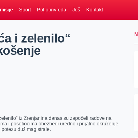
misije
Sport
Poljoprivreda
Još
Kontakt
a i zelenilo“
N
košenje
elenilo“ iz Zrenjanina danas su započeli radove na
ma i posetiocima obezbedi uredno i prijatno okruženje.
a potezu duž magistrale.